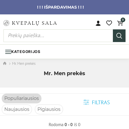
! ! ! IŠPARDAVIMAS ! ! !
0
KATEGORIJOS
Mr. Men prekės
Mr. Men prekės
Populiariausios
FILTRAS
Naujausios
Pigiausios
Rodoma
0 - 0
iš 0