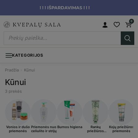
! ! ! IŠPARDAVIMAS ! ! !
0
KATEGORIJOS
Pradžia
›
Kūnui
Kūnui
3 prekės
Vonios ir dušo
Priemonės nuo
Burnos higiena
Rankų
Kojų priežiūros
I
priemonės
celiulito ir strijų
priežiūros
priemonės
priemonės