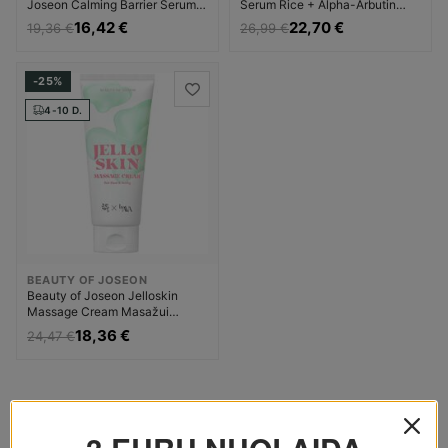
Joseon Calming Barrier Serum
Serum Rice + Alpha-Arbutin
Kūnui
Kūnui
16,42 €
22,70 €
19,36 €
26,99 €
-25%
4-10 D.
BEAUTY OF JOSEON
Beauty of Joseon Jelloskin
Massage Cream Masažui
Korėjietiška Masažui skirta
18,36 €
24,47 €
priemonė Unisex
Rodoma
1 - 3
iš 3