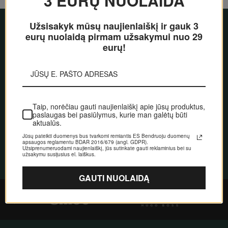
3 EURŲ NUOLAIDA
Užsisakyk mūsų naujienlaiškį ir gauk 3 eurų
Prenumeruokite naujienas ir
nuolaidą pirmam užsakymui nuo 29 eurų!
gaukite
3 Eur nuolaidą!
Taip, norėčiau gauti naujienlaiškį apie jūsų
produktus, paslaugas bei pasiūlymus, kurie man
galėtų būti aktualūs.
Jūsų pateikti duomenys bus tvarkomi remiantis ES Bendruoju
PRENUMERUOTI
duomenų apsaugos reglamentu BDAR 2016/679 (angl. GDPR).
Užsiprenumeruodami naujienlaiškį, jūs sutinkate gauti
reklaminius bei su užsakymu susijusius el. laiškus.
GAUTI NUOLAIDĄ