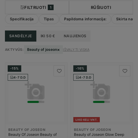
FILTRUOTI
RŪŠIUOTI
1
Specifikacija
Tipas
Papildoma informacija:
Skirta naud
SANDĖLYJE
IKI 50 €
NAUJIENOS
×
Beauty of joseon
AKTYVŪS:
IŠVALYTI VISKĄ
-15%
-16%
4-7 D.D
4-7 D.D
LIKO KELI VNT.
BEAUTY OF JOSEON
BEAUTY OF JOSEON
Beauty Of Joseon Beauty of
Beauty of Joseon Glow Deep