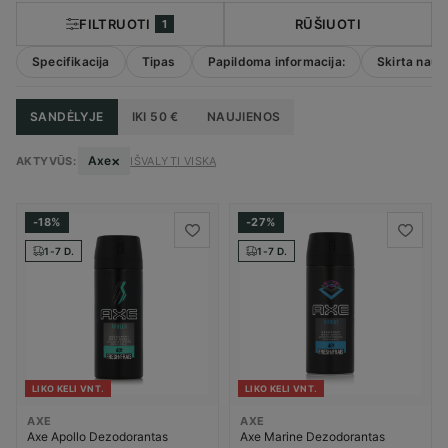
FILTRUOTI
RŪŠIUOTI
1
Specifikacija
Tipas
Papildoma informacija:
Skirta naud
SANDĖLYJE
IKI 50 €
NAUJIENOS
×
Axe
AKTYVŪS:
IŠVALYTI VISKĄ
-18%
-27%
1-7 D.
1-7 D.
LIKO KELI VNT.
LIKO KELI VNT.
AXE
AXE
Axe Apollo Dezodorantas
Axe Marine Dezodorantas