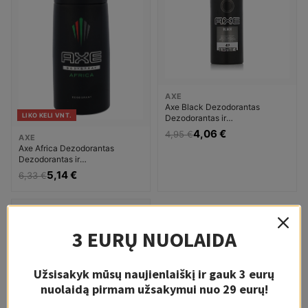
AXE
Axe Black Dezodorantas
LIKO KELI VNT.
Dezodorantas ir
antiperspirantas Vyrams
4,06 €
4,95 €
AXE
Axe Africa Dezodorantas
Dezodorantas ir
antiperspirantas Vyrams
5,14 €
6,33 €
-18%
3 EURŲ NUOLAIDA
3-10 D.
Užsisakyk mūsų naujienlaiškį ir gauk 3 eurų
nuolaidą pirmam užsakymui nuo 29 eurų!