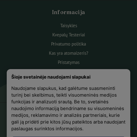
Informacija
Taisyklės
Kvepalų Testeriai
Privatumo politika
Kas yra atomaizeris?
Pristatymas
Atsiskaitymas
Šioje svetainėje naudojami slapukai
Apie mus
Naudojame slapukus, kad galėtume suasmeninti
Atsiliepimai
turinį bei skelbimus, teikti visuomeninės medijos
funkcijas ir analizuoti srautą. Be to, svetainės
naudojimo informaciją bendriname su visuomeninės
medijos, reklamavimo ir analizės partneriais, kurie
+370 618 44441
gali ją pridėti prie kitos jūsų pateiktos arba naudojant
paslaugas surinktos informacijos.
Sekite mus Facebook