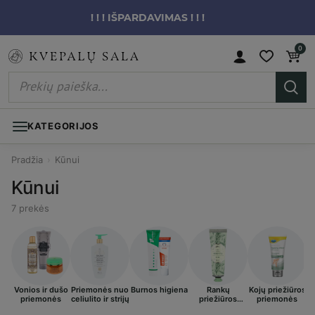
! ! ! IŠPARDAVIMAS ! ! !
0
KATEGORIJOS
Pradžia
›
Kūnui
Kūnui
7 prekės
Vonios ir dušo
Priemonės nuo
Burnos higiena
Rankų
Kojų priežiūros
I
priemonės
celiulito ir strijų
priežiūros
priemonės
priemonės