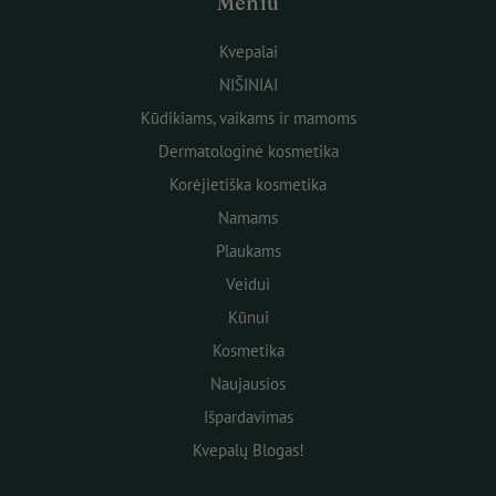
Meniu
Kvepalai
NIŠINIAI
Kūdikiams, vaikams ir mamoms
Dermatologinė kosmetika
Korėjietiška kosmetika
Namams
Plaukams
Veidui
Kūnui
Kosmetika
Naujausios
Išpardavimas
Kvepalų Blogas!