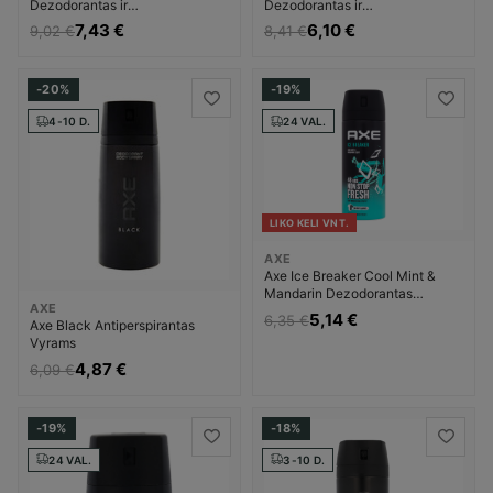
Dezodorantas ir
Dezodorantas ir
antiperspirantas Vyrams
antiperspirantas Vyrams
7,43 €
6,10 €
9,02 €
8,41 €
-20%
-19%
4-10 D.
24 VAL.
LIKO KELI VNT.
AXE
Axe Ice Breaker Cool Mint &
Mandarin Dezodorantas
AXE
Dezodorantas ir
5,14 €
6,35 €
Axe Black Antiperspirantas
antiperspirantas Vyrams
Vyrams
4,87 €
6,09 €
-19%
-18%
24 VAL.
3-10 D.