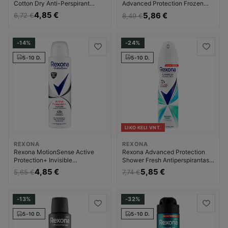
Cotton Dry Anti-Perspirant
Advanced Protection Frozen
Dezodorantas Dezodorantas ir
Icai & Jasmine Dezodorantas
4,85 €
5,86 €
6,72 €
8,49 €
antiperspirantas Moterims
Dezodorantas ir
antiperspirantas Moterims
-14%
-24%
5-10 D.
5-10 D.
LIKO KELI VNT.
REXONA
REXONA
Rexona MotionSense Active
Rexona Advanced Protection
Protection+ Invisible
Shower Fresh Antiperspirantas
Antiperspirantas Moterims
Moterims
4,85 €
5,85 €
5,65 €
7,74 €
-13%
-32%
5-10 D.
5-10 D.