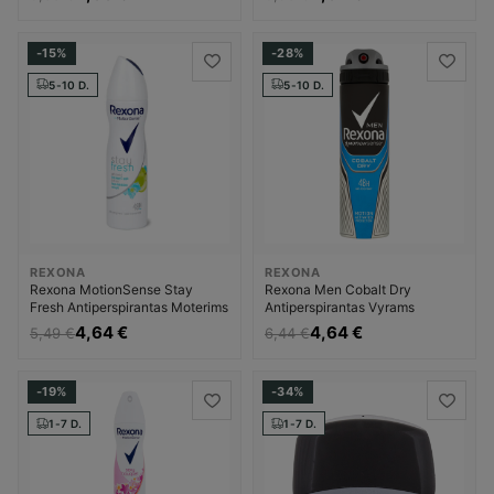
-15%
-28%
5-10 D.
5-10 D.
REXONA
REXONA
Rexona MotionSense Stay
Rexona Men Cobalt Dry
Fresh Antiperspirantas Moterims
Antiperspirantas Vyrams
4,64 €
4,64 €
5,49 €
6,44 €
-19%
-34%
1-7 D.
1-7 D.