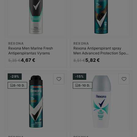
REXONA
REXONA
Rexona Men Marine Fresh
Rexona Antiperspirant spray
Antiperspirantas Vyrams
Men Advanced Protection Sport
Cool Dezodorantas
4,67 €
5,82 €
5,35 €
8,51 €
Dezodorantas ir
antiperspirantas Vyrams
-29%
-15%
5-10 D.
5-10 D.