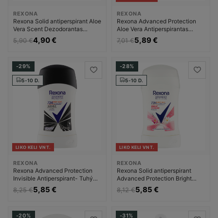
REXONA
REXONA
Rexona Solid antiperspirant Aloe
Rexona Advanced Protection
Vera Scent Dezodorantas
Aloe Vera Antiperspirantas
Dezodorantas ir
Moterims
4,90 €
5,89 €
5,90 €
7,01 €
antiperspirantas Moterims
-29%
-28%
5-10 D.
5-10 D.
LIKO KELI VNT.
LIKO KELI VNT.
REXONA
REXONA
Rexona Advanced Protection
Rexona Solid antiperspirant
Invisible Antiperspirant- Tuhý
Advanced Protection Bright
antiperspirant Dezodorantas
Bouquet Dezodorantas
5,85 €
5,85 €
8,25 €
8,12 €
Dezodorantas ir
Dezodorantas ir
antiperspirantas Moterims
antiperspirantas Moterims
-20%
-31%