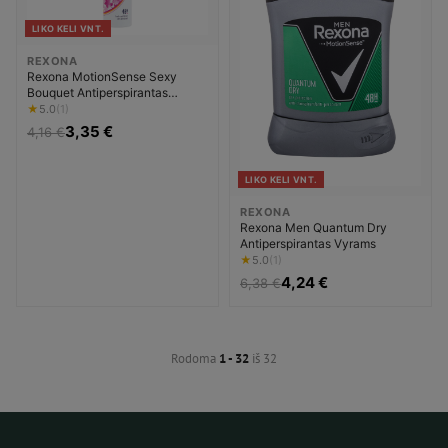
LIKO KELI VNT.
REXONA
Rexona MotionSense Sexy
Bouquet Antiperspirantas
Moterims
★
5.0
(1)
3,35 €
4,16 €
LIKO KELI VNT.
REXONA
Rexona Men Quantum Dry
Antiperspirantas Vyrams
★
5.0
(1)
4,24 €
6,38 €
Rodoma
1 - 32
iš 32