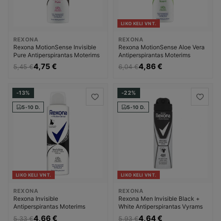
LIKO KELI VNT.
REXONA
REXONA
Rexona MotionSense Invisible
Rexona MotionSense Aloe Vera
Pure Antiperspirantas Moterims
Antiperspirantas Moterims
4,75 €
4,86 €
5,45 €
6,04 €
-13%
-22%
5-10 D.
5-10 D.
LIKO KELI VNT.
LIKO KELI VNT.
REXONA
REXONA
Rexona Invisible
Rexona Men Invisible Black +
Antiperspirantas Moterims
White Antiperspirantas Vyrams
4,66 €
4,64 €
5,33 €
5,93 €