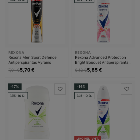
REXONA
REXONA
Rexona Men Sport Defence
Rexona Advanced Protection
Antiperspirantas Vyrams
Bright Bouquet Antiperspirantas
Moterims
5,70 €
5,85 €
7,91 €
8,12 €
-17%
-16%
5-10 D.
5-10 D.
LIKO KELI VNT.