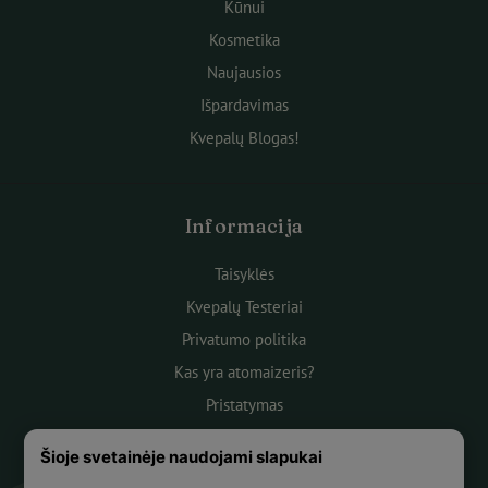
Kūnui
Kosmetika
Naujausios
Išpardavimas
Kvepalų Blogas!
Informacija
Taisyklės
Kvepalų Testeriai
Privatumo politika
Kas yra atomaizeris?
Pristatymas
Atsiskaitymas
Šioje svetainėje naudojami slapukai
Apie mus