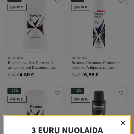
5-10 D.
5-10 D.
REXONA
REXONA
Rexona Invisible Pure solid
Rexona Advanced Protection
antiperspirant Dezodorantas
Invisible Antiperspirantas
Dezodorantas ir
Moterims
4,89 €
5,85 €
6,14 €
8,48 €
antiperspirantas Moterims
-27%
-13%
5-10 D.
5-10 D.
3 EURŲ NUOLAIDA