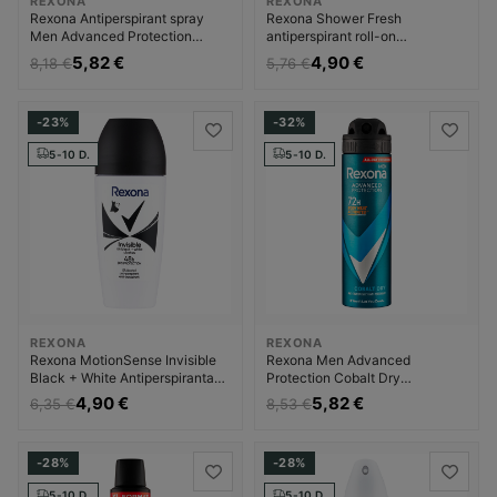
REXONA
REXONA
Rexona Antiperspirant spray
Rexona Shower Fresh
Men Advanced Protection
antiperspirant roll-on
Invisible Dezodorantas
Dezodorantas Dezodorantas ir
5,82 €
4,90 €
8,18 €
5,76 €
Dezodorantas ir
antiperspirantas Moterims
antiperspirantas Vyrams
-23%
-32%
5-10 D.
5-10 D.
REXONA
REXONA
Rexona MotionSense Invisible
Rexona Men Advanced
Black + White Antiperspirantas
Protection Cobalt Dry
Moterims
Antiperspirant - Antiperspirant
4,90 €
5,82 €
6,35 €
8,53 €
ve spreji Dezodorantas
Dezodorantas ir
antiperspirantas Vyrams
-28%
-28%
5-10 D.
5-10 D.