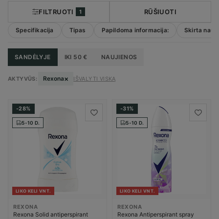
FILTRUOTI
RŪŠIUOTI
1
Specifikacija
Tipas
Papildoma informacija:
Skirta naud
SANDĖLYJE
IKI 50 €
NAUJIENOS
×
Rexona
AKTYVŪS:
IŠVALYTI VISKĄ
-28%
-31%
5-10 D.
5-10 D.
LIKO KELI VNT.
LIKO KELI VNT.
REXONA
REXONA
Rexona Solid antiperspirant
Rexona Antiperspirant spray