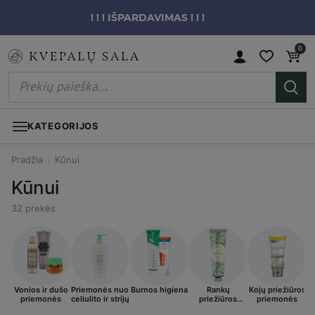
! ! ! IŠPARDAVIMAS ! ! !
0
KATEGORIJOS
Pradžia
›
Kūnui
Kūnui
32 prekės
Vonios ir dušo
Priemonės nuo
Burnos higiena
Rankų
Kojų priežiūros
I
priemonės
celiulito ir strijų
priežiūros
priemonės
priemonės