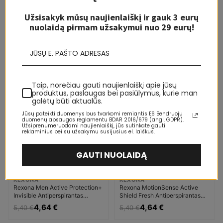
Užsisakyk mūsų naujienlaiškį ir gauk 3 eurų
nuolaidą pirmam užsakymui nuo 29 eurų!
REXONA
REXONA
Rexona Solid antiperspirant
Rexona Men Invisible Fresh
Invisible Black & White
Power Antiperspirantas Vyrams
Dezodorantas Dezodorantas ir
4,89 €
4,66 €
6,66 €
5,35 €
antiperspirantas Moterims
-14%
-14%
Taip, norėčiau gauti naujienlaiškį apie jūsų
produktus, paslaugas bei pasiūlymus, kurie man
5-10 D.
5-10 D.
galėtų būti aktualūs.
Jūsų pateikti duomenys bus tvarkomi remiantis ES Bendruoju
duomenų apsaugos reglamentu BDAR 2016/679 (angl. GDPR).
Užsiprenumeruodami naujienlaiškį, jūs sutinkate gauti
reklaminius bei su užsakymu susijusius el. laiškus.
GAUTI NUOLAIDĄ
LIKO KELI VNT.
LIKO KELI VNT.
REXONA
REXONA
Rexona Men Active Protection+
Rexona MotionSense Active
Invisible Antiperspirantas
Shield Fresh Antiperspirantas
Vyrams
Moterims
4,64 €
4,64 €
5,40 €
5,40 €