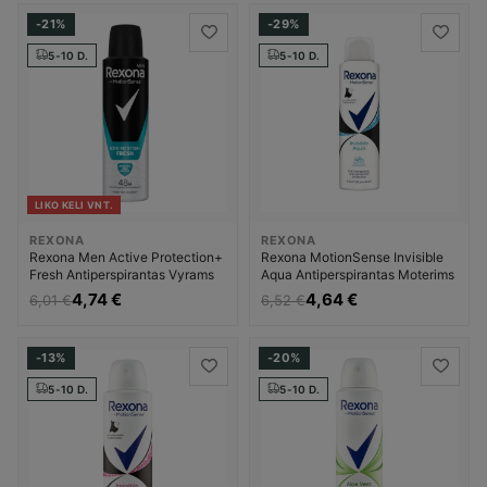
-21%
-29%
5-10 D.
5-10 D.
LIKO KELI VNT.
REXONA
REXONA
Rexona Men Active Protection+
Rexona MotionSense Invisible
Fresh Antiperspirantas Vyrams
Aqua Antiperspirantas Moterims
4,74 €
4,64 €
6,01 €
6,52 €
-13%
-20%
5-10 D.
5-10 D.