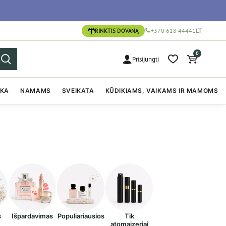
+370 618 44441
LT
RINKTIS DOVANĄ
0
Prisijungti
IKA
NAMAMS
SVEIKATA
KŪDIKIAMS, VAIKAMS IR MAMOMS
s
Išpardavimas
Populiariausios
Tik
atomaizeriai