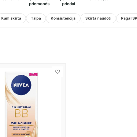
priemonės
priedai
Kam skirta
Talpa
Konsistencija
Skirta naudoti
Pagal S