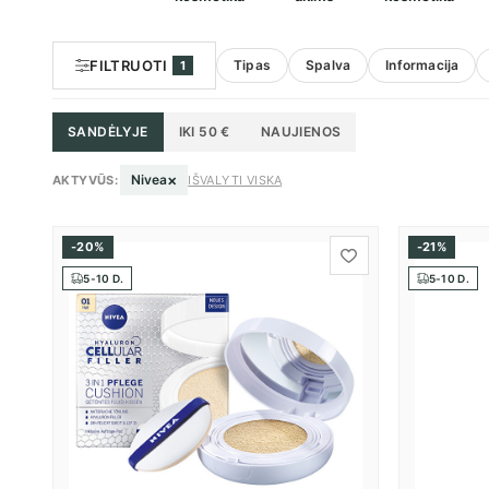
FILTRUOTI
Tipas
Spalva
Informacija
1
SANDĖLYJE
IKI 50 €
NAUJIENOS
×
Nivea
AKTYVŪS:
IŠVALYTI VISKĄ
-20%
-21%
5-10 D.
5-10 D.