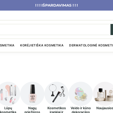
! ! ! IŠPARDAVIMAS ! ! !
OSMETIKA
KORĖJIETIŠKA KOSMETIKA
DERMATOLOGINĖ KOSMET
Lūpų
Nagų
Kosmetikos
Veido ir kūno
Naujausio
kosmetika
priežiūros
įrankiai ir
dekoracijos