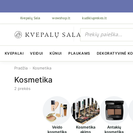
Kvepalų Sala
wowshop.lt
kudikiuprekes.lt
KVEPALAI
VEIDUI
KŪNUI
PLAUKAMS
DEKORATYVINĖ K
Pradžia
›
Kosmetika
Kosmetika
2 prekės
Veido
Kosmetika
Antakių
kosmetika
akims
kosmetika