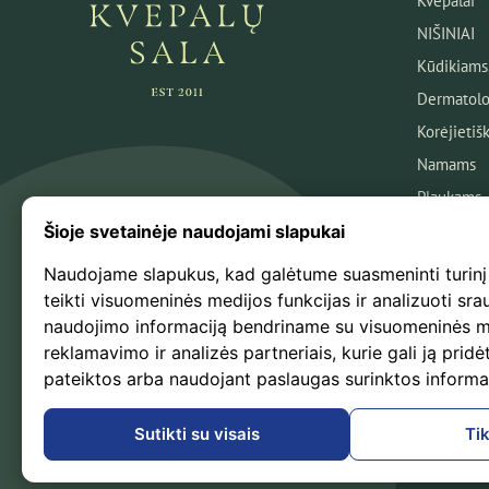
Kvepalai
NIŠINIAI
Kūdikiams
Dermatolo
Korėjietiš
Namams
Plaukams
Veidui
Šioje svetainėje naudojami slapukai
Kūnui
Naudojame slapukus, kad galėtume suasmeninti turinį
Kosmetika
teikti visuomeninės medijos funkcijas ir analizuoti sra
naudojimo informaciją bendriname su visuomeninės m
Naujausio
reklamavimo ir analizės partneriais, kurie gali ją pridėt
Išpardavi
pateiktos arba naudojant paslaugas surinktos informa
Kvepalų B
Sutikti su visais
Tik