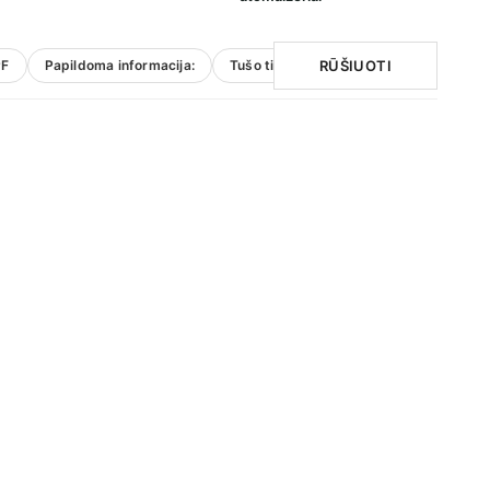
RŪŠIUOTI
PF
Papildoma informacija:
Tušo tipas
Specifikacija
Odos 