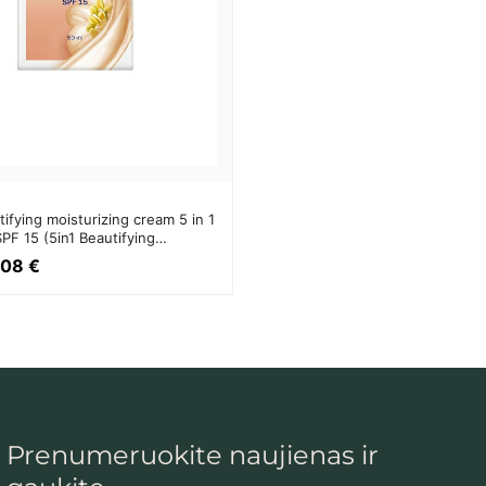
ifying moisturizing cream 5 in 1
PF 15 (5in1 Beautifying
) 50 ml - Light BB kremas
,08 €
Prenumeruokite naujienas ir