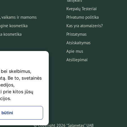
Taisyklės
Kvepalų Testeriai
, vaikams ir mamoms
Privatumo politika
ginė kosmetika
Kas yra atomaizeris?
ka kosmetika
Pristatymas
Atsiskaitymas
Apie mus
Atsiliepimai
 bei skelbimus,
utą. Be to, svetainės
edijos,
s
i prie kitos jūsų
mas
cijos.
logas!
 būtini
© Copyright 2026 "Salanetas" UAB