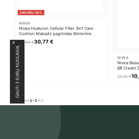
LIKO KELI VNT.
NIVEA
Nivea Hyaluron Cellular Filler 3in1 Care
Cushion Makiažo pagrindas Moterims
30,77 €
38,64 €
×
GAUTI 3 EURŲ NUOLAIDĄ
NIVEA
Nivea Beaut
BB Cream S
Moisturizer
10
12,72 €
Moterims
Rodoma
1 - 2
iš 2