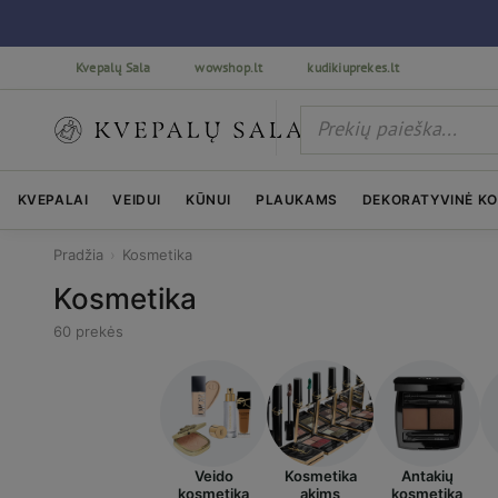
Kvepalų Sala
wowshop.lt
kudikiuprekes.lt
KVEPALAI
VEIDUI
KŪNUI
PLAUKAMS
DEKORATYVINĖ K
Pradžia
›
Kosmetika
Kosmetika
60 prekės
Veido
Kosmetika
Antakių
kosmetika
akims
kosmetika