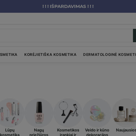
! ! ! IŠPARDAVIMAS ! ! !
OSMETIKA
KORĖJIETIŠKA KOSMETIKA
DERMATOLOGINĖ KOSMET
Lūpų
Nagų
Kosmetikos
Veido ir kūno
Naujausio
kosmetika
priežiūros
įrankiai ir
dekoracijos