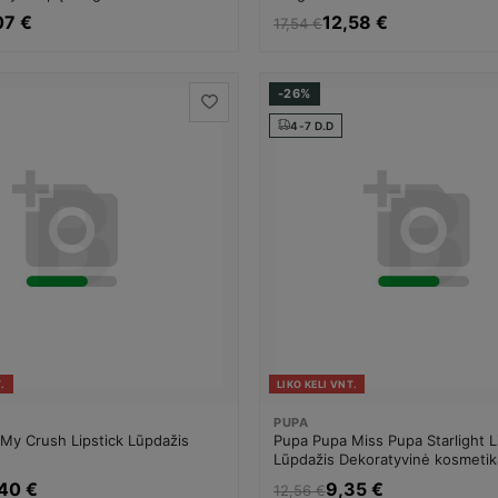
07 €
12,58 €
17,54 €
-26%
4-7 D.D
.
LIKO KELI VNT.
PUPA
My Crush Lipstick Lūpdažis
Pupa Pupa Miss Pupa Starlight L
Lūpdažis Dekoratyvinė kosmeti
40 €
9,35 €
12,56 €