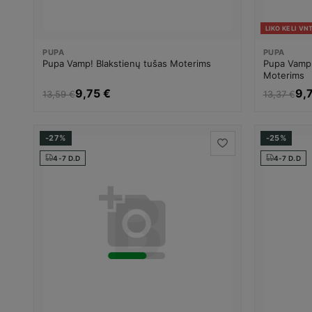
LIKO KELI VNT
PUPA
PUPA
Pupa Vamp! Blakstienų tušas Moterims
Pupa Vamp!
Moterims
9,75 €
9,
13,59 €
13,37 €
-27%
-25%
4-7 D.D
4-7 D.D