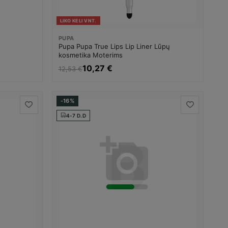
LIKO KELI VNT.
PUPA
Pupa Pupa True Lips Lip Liner Lūpų
kosmetika Moterims
10,27 €
12,53 €
-16%
4-7 D.D