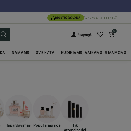
+370 618 44441
LT
RINKTIS DOVANĄ
0
Prisijungti
IKA
NAMAMS
SVEIKATA
KŪDIKIAMS, VAIKAMS IR MAMOMS
s
Išpardavimas
Populiariausios
Tik
atomaizeriai