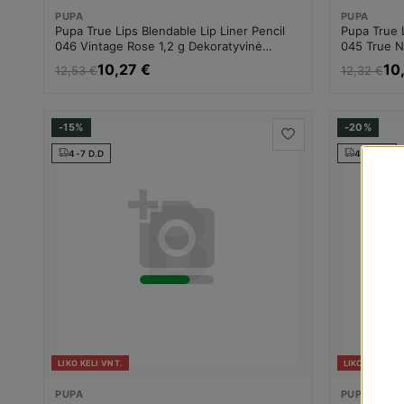
PUPA
PUPA
Pupa True Lips Blendable Lip Liner Pencil
Pupa True L
046 Vintage Rose 1,2 g Dekoratyvinė
045 True N
kosmetika Moterims
kosmetika 
10,27 €
10
12,53 €
12,32 €
-15%
-20%
4-7 D.D
4-7 D.D
LIKO KELI VNT.
LIKO KELI VNT
PUPA
PUPA