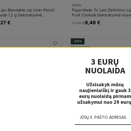
PUPA
ips Blendable Lip Liner Pencil
Pupa Made To Last Definition Li
ude 1,2 g Dekoratyvinė
Fruit Cocktail Dekoratyvinė kos
Moterims
Moterims
,27 €
9,48 €
11,66 €
-20%
4-7 D.D
3 EURŲ
NUOLAIDA
Užsisakyk mūsų
naujienlaiškį ir gauk 3
eurų nuolaidą pirmam
užsakymui nuo 29 eurų
.
LIKO KELI VNT.
PUPA