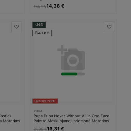
14,38 €
17,54 €
-26%
4-7 D.D
LIKO KELI VNT.
PUPA
ipstick
Pupa Pupa Never Without All In One Face
ka Moterims
Palette Maskuojamoji priemonė Moterims
16,31 €
21,95 €