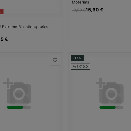
Moterims
15,60 €
18,00 €
.
 Extreme Blakstienų tušas
75 €
-17%
4-7 D.D