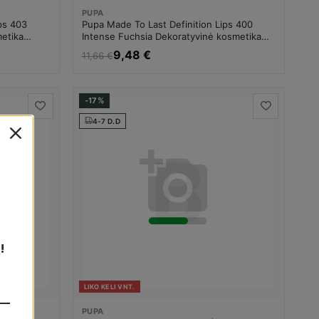
PUPA
ps 403
Pupa Made To Last Definition Lips 400
metika
Intense Fuchsia Dekoratyvinė kosmetika
Moterims
9,48 €
11,66 €
-17%
4-7 D.D
!
LIKO KELI VNT.
PUPA