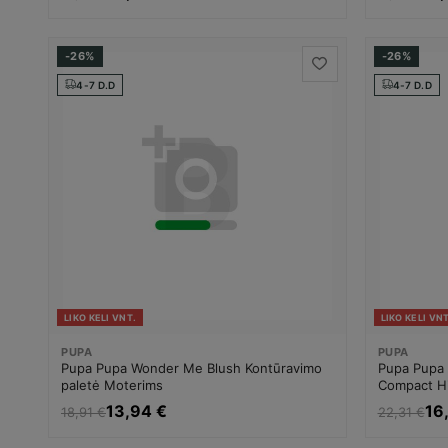
-26%
-26%
4-7 D.D
4-7 D.D
LIKO KELI VNT.
LIKO KELI VNT
PUPA
PUPA
Pupa Pupa Wonder Me Blush Kontūravimo
Pupa Pupa 
paletė Moterims
Compact Hi
Moterims
13,94 €
16
18,91 €
22,31 €