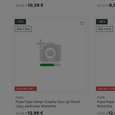
10,39 €
9,
12,85 €
12,22 €
-17%
-28%
4-7 D.D
4-7 D.D
LIKO KELI VNT.
LIKO KELI VNT
PUPA
PUPA
Pupa Pupa Vamp! Creamy Duo Lip Pencil
Pupa Pupa 
Lūpų pieštukas Moterims
Moterims
12,99 €
12,
15,56 €
17,30 €