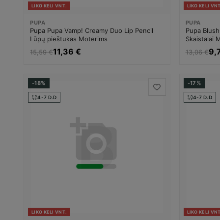
LIKO KELI VNT.
LIKO KELI VNT
PUPA
PUPA
Pupa Pupa Vamp! Creamy Duo Lip Pencil
Pupa Blush
Lūpų pieštukas Moterims
Skaistalai 
11,36 €
9,
15,59 €
13,06 €
-18%
-17%
4-7 D.D
4-7 D.D
LIKO KELI VNT.
LIKO KELI VNT