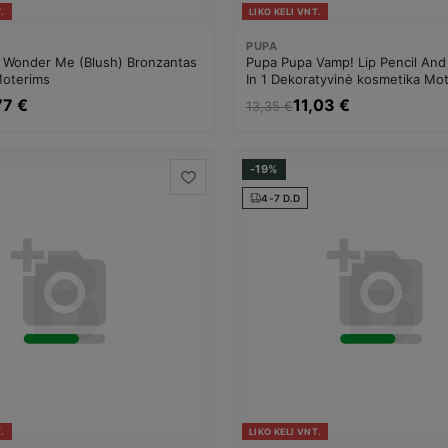
.
LIKO KELI VNT.
PUPA
 Wonder Me (Blush) Bronzantas
Pupa Pupa Vamp! Lip Pencil And
Moterims
In 1 Dekoratyvinė kosmetika Mo
77 €
11,03 €
13,35 €
-19%
4-7 D.D
.
LIKO KELI VNT.