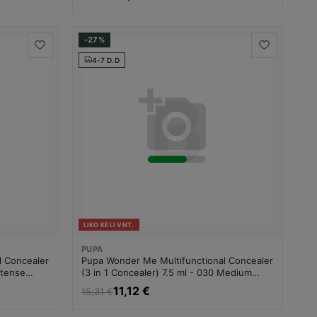
-27%
4-7 D.D
LIKO KELI VNT.
PUPA
l Concealer
Pupa Wonder Me Multifunctional Concealer
ntense
(3 in 1 Concealer) 7.5 ml - 030 Medium
monė
Warm Beige Maskuojamoji priemonė
11,12 €
15,31 €
Moterims