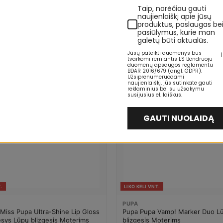
o Last Definition Lips 102 Soft
Pupa Made To Last Definition Li
Taip, norėčiau gauti
atyvinė kosmetika Moterims
Absolute Nude Dekoratyvinė ko
naujienlaiškį apie jūsų
Moterims
8 €
9,48 €
produktus, paslaugas be
11,85 €
pasiūlymus, kurie man
galėtų būti aktualūs.
Jūsų pateikti duomenys bus
-28%
tvarkomi remiantis ES Bendruoju
duomenų apsaugos reglamentu
BDAR 2016/679 (angl. GDPR).
4-7 D.D
Užsiprenumeruodami
naujienlaiškį, jūs sutinkate gauti
reklaminius bei su užsakymu
susijusius el. laiškus.
GAUTI NUOLAIDĄ
.
LIKO KELI VNT.
PUPA
Miss Pupa Ultra-Shine Lip Gloss
Pupa Pupa Vamp! Marker Duo L
esys Lūpų blizgesis Moterims
blizgesis Moterims