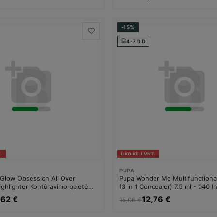
-15%
4-7 D.D
.
LIKO KELI VNT.
PUPA
Glow Obsession All Over
Pupa Wonder Me Multifunctiona
ghlighter Kontūravimo paletė
(3 in 1 Concealer) 7.5 ml - 040 I
Warm Beige Maskuojamoji prie
,62 €
12,76 €
15,06 €
Moterims