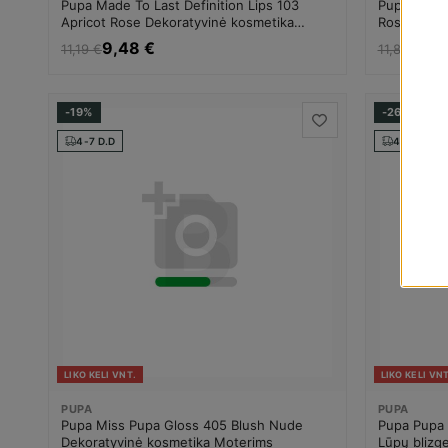
Pupa Made To Last Definition Lips 103
Pupa Made T
Apricot Rose Dekoratyvinė kosmetika
Rose Dekor
Moterims
9,48 €
9,4
11,19 €
11,85 €
-19%
-26%
4-7 D.D
4-7 D.D
LIKO KELI VNT.
LIKO KELI VNT
PUPA
PUPA
Pupa Miss Pupa Gloss 405 Blush Nude
Pupa Pupa 
Dekoratyvinė kosmetika Moterims
Lūpų blizg