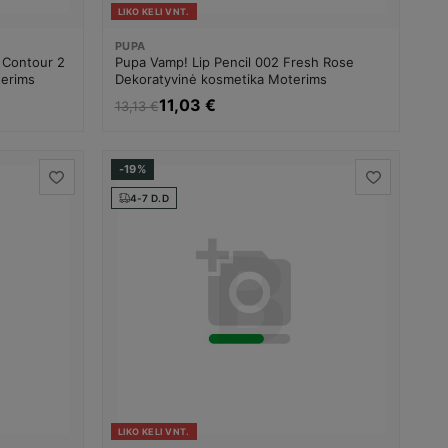
LIKO KELI VNT.
PUPA
 Contour 2
Pupa Vamp! Lip Pencil 002 Fresh Rose
terims
Dekoratyvinė kosmetika Moterims
11,03 €
13,13 €
-19%
4-7 D.D
LIKO KELI VNT.