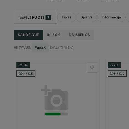
FILTRUOTI
Tipas
Spalva
Informacija
1
SANDĖLYJE
IKI 50 €
NAUJIENOS
×
Pupa
AKTYVŪS:
IŠVALYTI VISKĄ
-28%
-27%
4-7 D.D
4-7 D.D