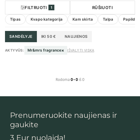
FILTRUOTI
RŪŠIUOTI
1
Tipas
Kvapo kategorija
Kam skirta
Talpa
Papildom
SANDĖLYJE
IKI 50 €
NAUJIENOS
×
Mr&mrs fragrance
AKTYVŪS:
IŠVALYTI VISKĄ
Rodoma
0 - 0
iš 0
Prenumeruokite naujienas ir
gaukite
3 Eur nuolaidą!