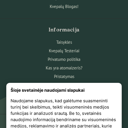
Kvepalų Blogas!
Informacija
Taisyklės
Kvepalų Testeriai
Privatumo politika
Kas yra atomaizeris?
Pristatymas
Atsiskaitymas
Šioje svetainėje naudojami slapukai
Apie mus
Naudojame slapukus, kad galėtume suasmeninti
Atsiliepimai
turinį bei skelbimus, teikti visuomeninės medijos
funkcijas ir analizuoti srautą. Be to, svetainės
naudojimo informaciją bendriname su visuomeninės
medijos, reklamavimo ir analizės partneriais, kurie