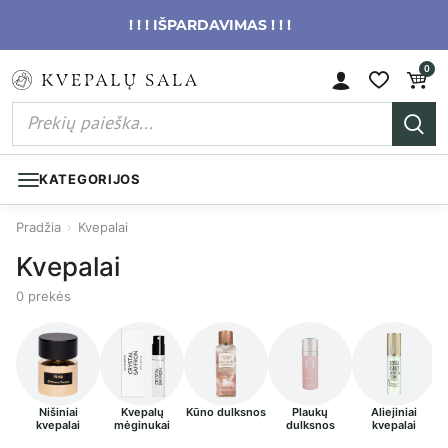
! ! ! IŠPARDAVIMAS ! ! !
0
KATEGORIJOS
Pradžia
›
Kvepalai
Kvepalai
0 prekės
Nišiniai
Kvepalų
Kūno dulksnos
Plaukų
Aliejiniai
kvepalai
mėginukai
dulksnos
kvepalai