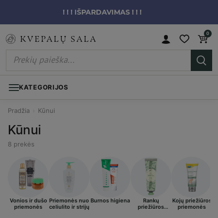
! ! ! IŠPARDAVIMAS ! ! !
0
KATEGORIJOS
Pradžia
›
Kūnui
Kūnui
8 prekės
Vonios ir dušo
Priemonės nuo
Burnos higiena
Rankų
Kojų priežiūros
I
priemonės
celiulito ir strijų
priežiūros
priemonės
priemonės