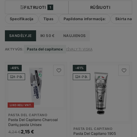
FILTRUOTI
RŪŠIUOTI
1
Specifikacija
Tipas
Papildoma informacija:
Skirta naud
SANDĖLYJE
IKI 50 €
NAUJIENOS
×
Pasta del capitano
AKTYVŪS:
IŠVALYTI VISKĄ
-49%
-41%
1-7 D.
1-7 D.
LIKO KELI VNT.
PASTA DEL CAPITANO
Pasta Del Capitano Charcoal
Dantų pasta Unisex
PASTA DEL CAPITANO
2,15 €
4,24 €
Pasta Del Capitano 1905