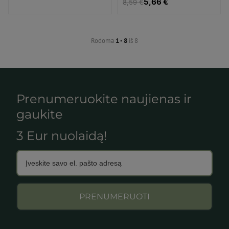
5,66 €
8,59 €
Rodoma
1 - 8
iš 8
Prenumeruokite naujienas ir
gaukite
3 Eur nuolaidą!
PRENUMERUOTI