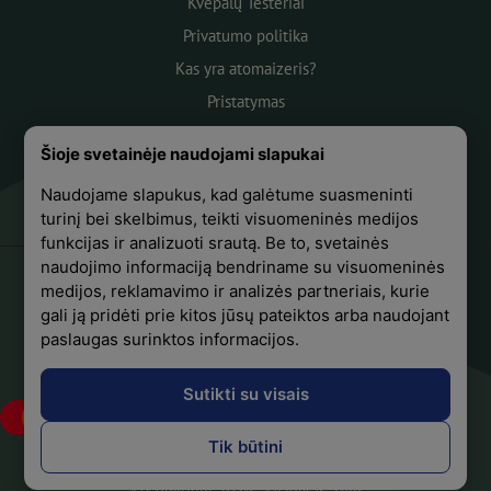
Kvepalų Testeriai
Privatumo politika
Kas yra atomaizeris?
Pristatymas
Atsiskaitymas
Šioje svetainėje naudojami slapukai
Apie mus
Naudojame slapukus, kad galėtume suasmeninti
Atsiliepimai
turinį bei skelbimus, teikti visuomeninės medijos
funkcijas ir analizuoti srautą. Be to, svetainės
naudojimo informaciją bendriname su visuomeninės
medijos, reklamavimo ir analizės partneriais, kurie
+370 618 44441
gali ją pridėti prie kitos jūsų pateiktos arba naudojant
paslaugas surinktos informacijos.
Sekite mus Facebook
Sutikti su visais
Tik būtini
© Copyright 2026 "Salanetas" UAB