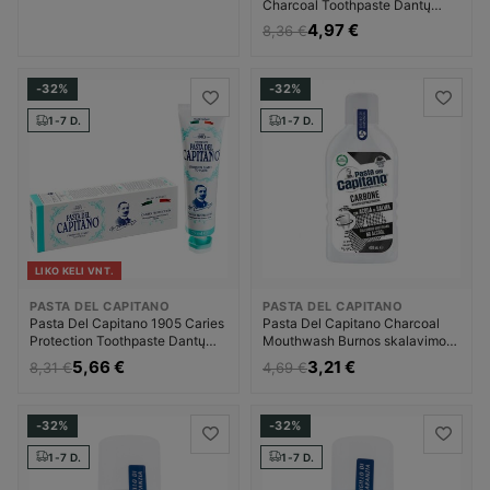
Charcoal Toothpaste Dantų
pasta Unisex
4,97 €
8,36 €
-32%
-32%
1-7 D.
1-7 D.
LIKO KELI VNT.
PASTA DEL CAPITANO
PASTA DEL CAPITANO
Pasta Del Capitano 1905 Caries
Pasta Del Capitano Charcoal
Protection Toothpaste Dantų
Mouthwash Burnos skalavimo
pasta Unisex
skystis Unisex
5,66 €
3,21 €
8,31 €
4,69 €
-32%
-32%
1-7 D.
1-7 D.