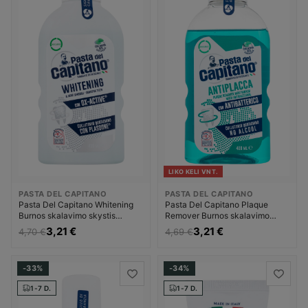
LIKO KELI VNT.
PASTA DEL CAPITANO
PASTA DEL CAPITANO
Pasta Del Capitano Whitening
Pasta Del Capitano Plaque
Burnos skalavimo skystis
Remover Burnos skalavimo
Unisex
skystis Unisex
3,21 €
3,21 €
4,70 €
4,69 €
-33%
-34%
1-7 D.
1-7 D.