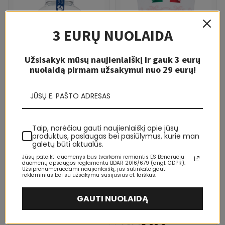
3 EURŲ NUOLAIDA
Užsisakyk mūsų naujienlaiškį ir gauk 3 eurų
nuolaidą pirmam užsakymui nuo 29 eurų!
Taip, norėčiau gauti naujienlaiškį apie jūsų
LIKO KELI VNT.
produktus, paslaugas bei pasiūlymus, kurie man
PASTA DEL CAPITANO
galėtų būti aktualūs.
Pasta Del Capitano Protection
Jūsų pateikti duomenys bus tvarkomi remiantis ES Bendruoju
Burnos skalavimo skystis
duomenų apsaugos reglamentu BDAR 2016/679 (angl. GDPR).
Unisex
3,20 €
Užsiprenumeruodami naujienlaiškį, jūs sutinkate gauti
4,81 €
reklaminius bei su užsakymu susijusius el. laiškus.
GAUTI NUOLAIDĄ
PASTA DEL CAPITANO
Pasta Del Capitano Sensitive
Dantų pasta Unisex