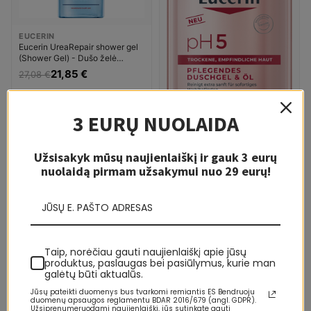
EUCERIN
Eucerin UreaRepair shower gel
(Shower Gel) - Dušo želė
Moterims
21,85 €
27,08 €
3 EURŲ NUOLAIDA
Užsisakyk mūsų naujienlaiškį ir gauk 3 eurų
nuolaidą pirmam užsakymui nuo 29 eurų!
LIKO KELI VNT.
EUCERIN
Taip, norėčiau gauti naujienlaiškį apie jūsų
Eucerin Shower Gel & Oil pH5
produktus, paslaugas bei pasiūlymus, kurie man
(Shower Gel & Oil) Dušo želė
galėtų būti aktualūs.
Moterims
18,96 €
24,58 €
Jūsų pateikti duomenys bus tvarkomi remiantis ES Bendruoju
duomenų apsaugos reglamentu BDAR 2016/679 (angl. GDPR).
Užsiprenumeruodami naujienlaiškį, jūs sutinkate gauti