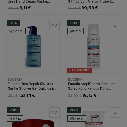
Urea Hand Cream Rankų
SPF 50 Sun Allergy Protect
kremas Moterims
Apsauginė priemonė nuo saulės
8,11 €
39,53 €
9,66 €
54,01 €
Unisex
-19%
-19%
3-10 D.
1-7 D.
LIKO KELI VNT.
EUCERIN
EUCERIN
Eucerin Urea Repair 5% Urea
Eucerin AtopiControl Anti-Itch
Gentle Shower Gel Dušo gelis
Spray Kūno vanduo Kūno
Dušo želė Moterims
purškiklis Unisex
21,14 €
19,13 €
26,01 €
23,55 €
-26%
-22%
1-7 D.
3-10 D.