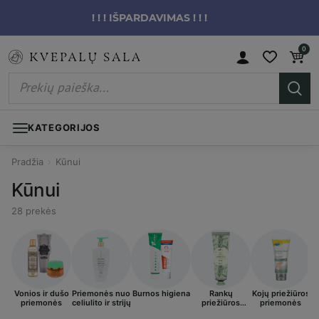
! ! ! IŠPARDAVIMAS ! ! !
0
KATEGORIJOS
Pradžia
›
Kūnui
Kūnui
28 prekės
Vonios ir dušo
Priemonės nuo
Burnos higiena
Rankų
Kojų priežiūros
I
priemonės
celiulito ir strijų
priežiūros
priemonės
priemonės