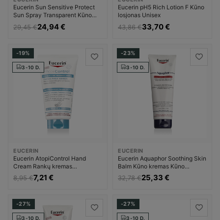
Eucerin Sun Sensitive Protect
Eucerin pH5 Rich Lotion F Kūno
Sun Spray Transparent Kūno
losjonas Unisex
losjonas nuo saulės Apsauginė
24,94 €
33,70 €
29,45 €
43,86 €
priemonė nuo saulės Unisex
-19%
-23%
3-10 D.
3-10 D.
EUCERIN
EUCERIN
Eucerin AtopiControl Hand
Eucerin Aquaphor Soothing Skin
Cream Rankų kremas
Balm Kūno kremas Kūno
Dermatologinis Rankų kremas
balzamas Moterims
7,21 €
25,33 €
8,95 €
32,78 €
Unisex
-27%
-27%
3-10 D.
3-10 D.