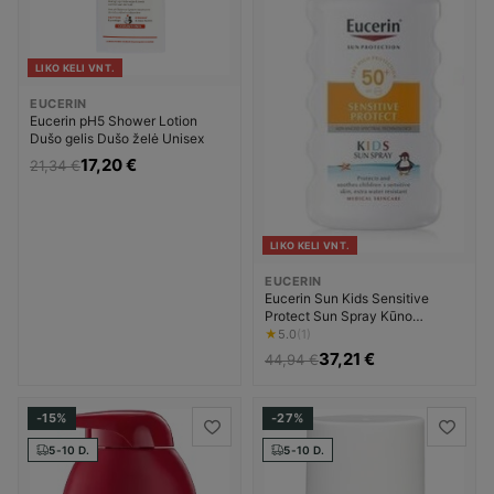
LIKO KELI VNT.
EUCERIN
Eucerin pH5 Shower Lotion
Dušo gelis Dušo želė Unisex
17,20 €
21,34 €
LIKO KELI VNT.
EUCERIN
Eucerin Sun Kids Sensitive
Protect Sun Spray Kūno
losjonas nuo saulės Apsauginė
★
5.0
(1)
priemonė nuo saulės
37,21 €
44,94 €
-15%
-27%
5-10 D.
5-10 D.