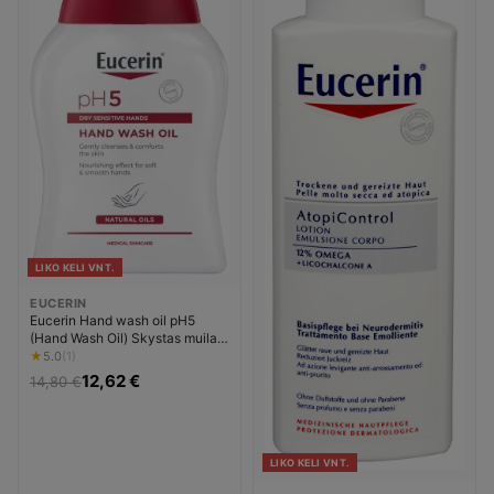
LIKO KELI VNT.
EUCERIN
Eucerin Hand wash oil pH5
(Hand Wash Oil) Skystas muilai
Moterims
★
5.0
(1)
12,62 €
14,80 €
LIKO KELI VNT.