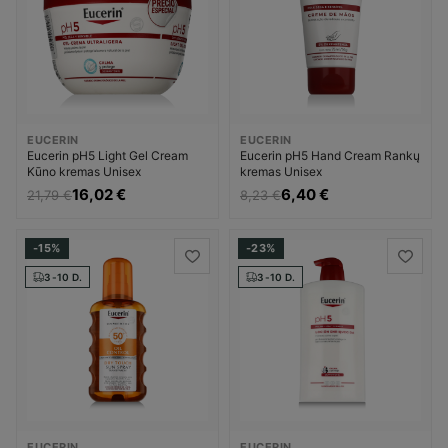
EUCERIN
EUCERIN
Eucerin pH5 Light Gel Cream
Eucerin pH5 Hand Cream Rankų
Kūno kremas Unisex
kremas Unisex
16,02 €
6,40 €
21,79 €
8,23 €
-15%
-23%
3-10 D.
3-10 D.
EUCERIN
EUCERIN