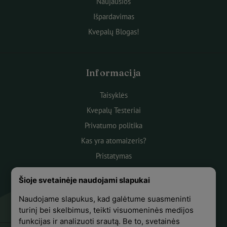
Naujausios
Išpardavimas
Kvepalų Blogas!
Informacija
Taisyklės
Kvepalų Testeriai
Privatumo politika
Kas yra atomaizeris?
Pristatymas
Atsiskaitymas
Šioje svetainėje naudojami slapukai
Apie mus
Naudojame slapukus, kad galėtume suasmeninti
Atsiliepimai
turinį bei skelbimus, teikti visuomeninės medijos
funkcijas ir analizuoti srautą. Be to, svetainės