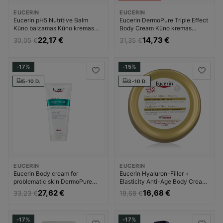
EUCERIN
EUCERIN
Eucerin pH5 Nutritive Balm
Eucerin DermoPure Triple Effect
Kūno balzamas Kūno kremas
Body Cream Kūno kremas
Unisex
Valomasis veido gelis Moterims
22,17 €
14,73 €
30,05 €
31,35 €
-17%
-15%
5-10 D.
3-10 D.
EUCERIN
EUCERIN
Eucerin Body cream for
Eucerin Hyaluron-Filler +
problematic skin DermoPure
Elasticity Anti-Age Body Cream
Clinical (Correcting Body Care)
Kūno kremas Dermatologinis
27,62 €
16,68 €
33,23 €
19,68 €
Kūno kremas Moterims
Kūno kremas Moterims
-17%
-17%