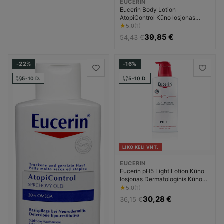
EUCERIN
Eucerin Body Lotion
AtopiControl Kūno losjonas
Unisex
★
5.0
(1)
39,85 €
54,43 €
-22%
-16%
5-10 D.
5-10 D.
LIKO KELI VNT.
EUCERIN
Eucerin pH5 Light Lotion Kūno
losjonas Dermatologinis Kūno
losjonas Unisex
★
5.0
(1)
30,28 €
36,15 €