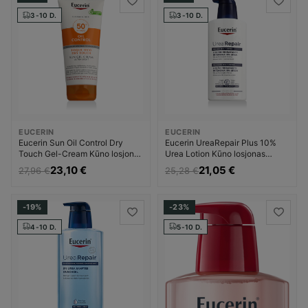
3-10 D.
3-10 D.
EUCERIN
EUCERIN
Eucerin Sun Oil Control Dry
Eucerin UreaRepair Plus 10%
Touch Gel-Cream Kūno losjonas
Urea Lotion Kūno losjonas
nuo saulės Apsauginė priemonė
Dermatologinis Kūno losjonas
23,10 €
21,05 €
27,96 €
25,28 €
nuo saulės Unisex
Moterims
-19%
-23%
4-10 D.
5-10 D.