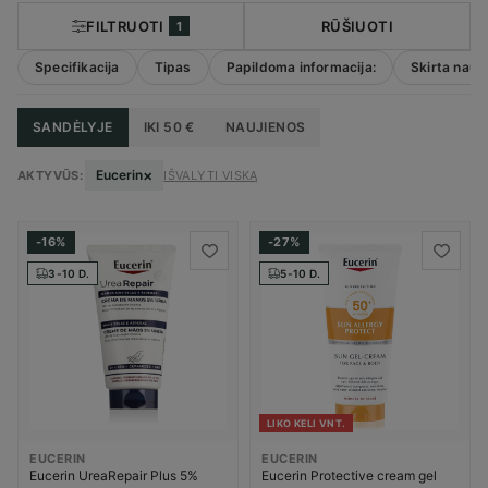
FILTRUOTI
RŪŠIUOTI
1
Specifikacija
Tipas
Papildoma informacija:
Skirta naud
SANDĖLYJE
IKI 50 €
NAUJIENOS
×
Eucerin
AKTYVŪS:
IŠVALYTI VISKĄ
-16%
-27%
3-10 D.
5-10 D.
LIKO KELI VNT.
EUCERIN
EUCERIN
Eucerin UreaRepair Plus 5%
Eucerin Protective cream gel