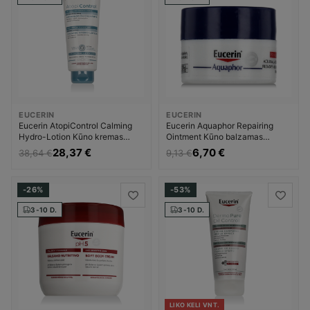
EUCERIN
EUCERIN
Eucerin AtopiControl Calming
Eucerin Aquaphor Repairing
Hydro-Lotion Kūno kremas
Ointment Kūno balzamas
Valomasis veido gelis Unisex
Dermatologinis Kūno balzamas
28,37 €
6,70 €
38,64 €
9,13 €
Moterims
-26%
-53%
3-10 D.
3-10 D.
LIKO KELI VNT.