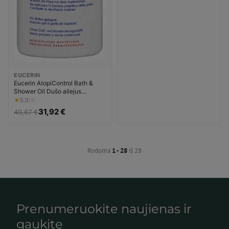
EUCERIN
Eucerin AtopiControl Bath &
Shower Oil Dušo aliejus
Dermatologinis Prausimosi
★
5.0
(1)
aliejus Unisex
31,92 €
40,67 €
Rodoma
1 - 28
iš 28
Prenumeruokite naujienas ir
gaukite