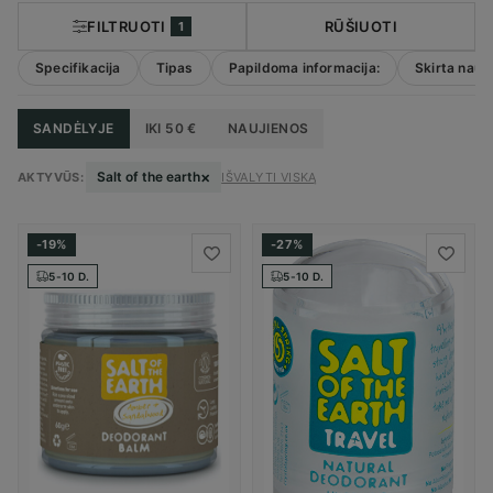
FILTRUOTI
RŪŠIUOTI
1
Specifikacija
Tipas
Papildoma informacija:
Skirta naud
SANDĖLYJE
IKI 50 €
NAUJIENOS
×
Salt of the earth
AKTYVŪS:
IŠVALYTI VISKĄ
-19%
-27%
5-10 D.
5-10 D.