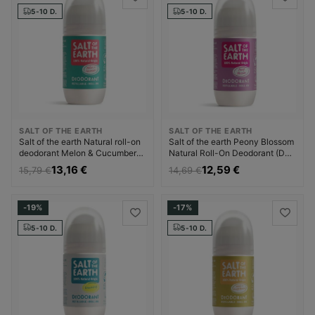
5-10 D.
5-10 D.
SALT OF THE EARTH
SALT OF THE EARTH
Salt of the earth Natural roll-on
Salt of the earth Peony Blossom
deodorant Melon & Cucumber
Natural Roll-On Deodorant (Deo
(Deo Roll-on) Dezodorantas
Roll-on) Dezodorantas
13,16 €
12,59 €
15,79 €
14,69 €
Dezodorantas ir
Dezodorantas ir
antiperspirantas Moterims
antiperspirantas Moterims
-19%
-17%
5-10 D.
5-10 D.