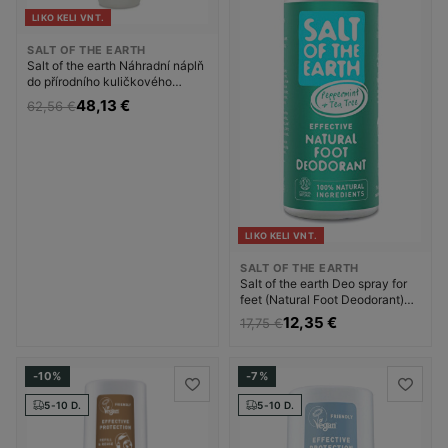
LIKO KELI VNT.
SALT OF THE EARTH
Salt of the earth Náhradní náplň
do přírodního kuličkového
deodorantu Unscented (Deo
48,13 €
62,56 €
Roll-on Refills) Dezodorantas
Dezodorantas ir
antiperspirantas Unisex
LIKO KELI VNT.
SALT OF THE EARTH
Salt of the earth Deo spray for
feet (Natural Foot Deodorant)
Pėdų dezodorantas Unisex
12,35 €
17,75 €
-10%
-7%
5-10 D.
5-10 D.