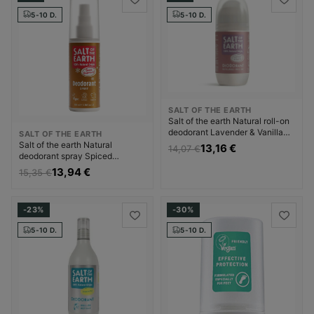
5-10 D.
5-10 D.
SALT OF THE EARTH
Salt of the earth Natural roll-on
deodorant Lavender & Vanilla
SALT OF THE EARTH
(Deo Roll-on) Dezodorantas
Salt of the earth Natural
13,16 €
14,07 €
Dezodorantas ir
deodorant spray Spiced
antiperspirantas Moterims
Gingerbread (Deodorant Spray)
13,94 €
15,35 €
Dezodorantas Dezodorantas ir
antiperspirantas Moterims
-23%
-30%
5-10 D.
5-10 D.