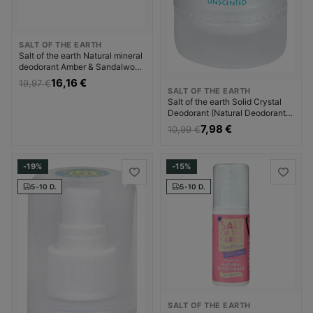
SALT OF THE EARTH
Salt of the earth Natural mineral
deodorant Amber & Sandalwood
(Deodorant Balm) Dezodorantas
16,16 €
19,97 €
Dezodorantas ir
SALT OF THE EARTH
antiperspirantas Unisex
Salt of the earth Solid Crystal
Deodorant (Natural Deodorant)
- Dezodorantas Dezodorantas ir
7,98 €
10,99 €
antiperspirantas Moterims
-19%
-15%
5-10 D.
5-10 D.
SALT OF THE EARTH