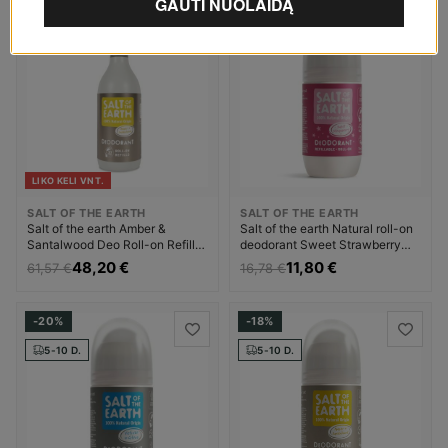
-22%
-30%
5-10 D.
5-10 D.
LIKO KELI VNT.
SALT OF THE EARTH
SALT OF THE EARTH
Salt of the earth Amber &
Salt of the earth Natural roll-on
Santalwood Deo Roll-on Refills
deodorant Sweet Strawberry
- Náhradní náplň do přírodního
(Deo Roll-on) Dezodorantas
48,20 €
11,80 €
61,57 €
16,78 €
kuličkového deodorantu
Dezodorantas ir
Dezodorantas Dezodorantas ir
antiperspirantas Moterims
antiperspirantas Unisex
-20%
-18%
5-10 D.
5-10 D.