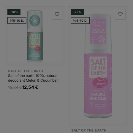
Dezodorantas Dezodorantas ir
Dezodorantas ir
antiperspirantas Unisex
antiperspirantas Moterims
-18%
-21%
5-10 D.
5-10 D.
SALT OF THE EARTH
Salt of the earth 100% natural
deodorant Melon & Cucumber
Pure Aura ( Natura l Deodorant)
12,54 €
15,24 €
Dezodorantas Dezodorantas ir
antiperspirantas Moterims
SALT OF THE EARTH