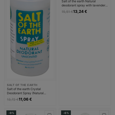
Salt of the earth Natural
deodorant spray with lavender
and vanilla Pure Aura ( Natura l
13,24 €
15,51 €
Deodorant) Dezodorantas
Dezodorantas ir
antiperspirantas Moterims
SALT OF THE EARTH
Salt of the earth Crystal
Deodorant Spray (Natural
Deodorant) Dezodorantas
11,06 €
13,72 €
Dezodorantas ir
antiperspirantas Unisex
-9%
-6%