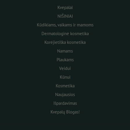
Kvepalai
NIŠINIAI
Kūdikiams, vaikams ir mamoms
Dermatologinė kosmetika
Korėjietiška kosmetika
Namams
Plaukams
Veidui
Kūnui
Kosmetika
Naujausios
Išpardavimas
Kvepalų Blogas!