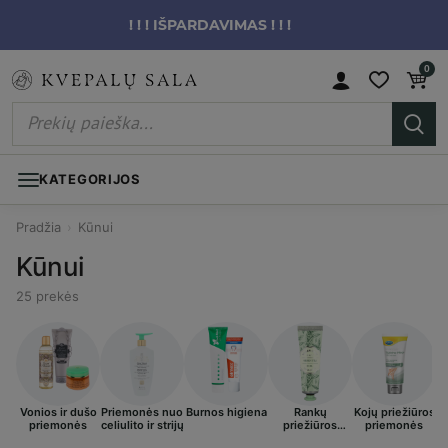
! ! ! IŠPARDAVIMAS ! ! !
0
KATEGORIJOS
Pradžia
›
Kūnui
Kūnui
25 prekės
Vonios ir dušo
Priemonės nuo
Burnos higiena
Rankų
Kojų priežiūros
I
priemonės
celiulito ir strijų
priežiūros
priemonės
priemonės