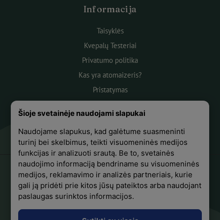
Informacija
Taisyklės
Kvepalų Testeriai
Privatumo politika
Kas yra atomaizeris?
Pristatymas
Atsiskaitymas
Šioje svetainėje naudojami slapukai
Apie mus
Naudojame slapukus, kad galėtume suasmeninti
Atsiliepimai
turinį bei skelbimus, teikti visuomeninės medijos
funkcijas ir analizuoti srautą. Be to, svetainės
naudojimo informaciją bendriname su visuomeninės
medijos, reklamavimo ir analizės partneriais, kurie
+370 618 44441
gali ją pridėti prie kitos jūsų pateiktos arba naudojant
paslaugas surinktos informacijos.
Sekite mus Facebook