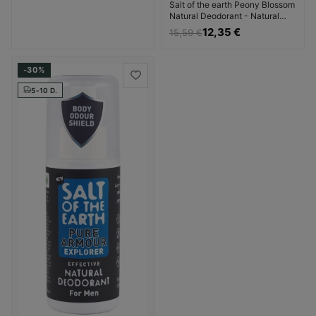
Salt of the earth Peony Blossom
Natural Deodorant - Natural
mineral deodorant spray with
12,35 €
15,59 €
the scent of peony
Dezodorantas Dezodorantas ir
antiperspirantas Unisex
-30%
5-10 D.