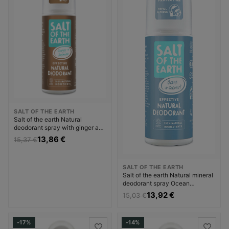
SALT OF THE EARTH
Salt of the earth Natural
deodorant spray with ginger and
jasmine Ginger + Jasmine (
13,86 €
15,37 €
Natura l Deodorant)
Dezodorantas Dezodorantas ir
antiperspirantas Moterims
SALT OF THE EARTH
Salt of the earth Natural mineral
deodorant spray Ocean
Coconut ( Natu ral Deodorant)
13,92 €
15,03 €
Dezodorantas Dezodorantas ir
antiperspirantas Unisex
-17%
-14%