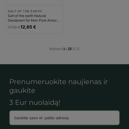
SALT OF THE EARTH
Salt of the earth Natural
Deodorant for Men Pure Armor
Explorer ( Natura l Deodorant)
12,65 €
17,98 €
Dezodorantas Dezodorantas ir
antiperspirantas Vyrams
Rodoma
1 - 25
iš 25
Prenumeruokite naujienas ir
gaukite
3 Eur nuolaidą!