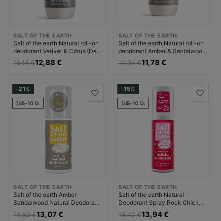
SALT OF THE EARTH
SALT OF THE EARTH
Salt of the earth Natural roll-on
Salt of the earth Natural roll-on
deodorant Vetiver & Citrus (Deo
deodorant Amber & Santalwood
Roll-on) Dezodorantas
(Deo Roll-on) Dezodorantas
12,88 €
11,78 €
16,14 €
14,34 €
Dezodorantas ir
Dezodorantas ir
antiperspirantas Vyrams
antiperspirantas Unisex
-21%
-15%
5-10 D.
5-10 D.
SALT OF THE EARTH
SALT OF THE EARTH
Salt of the earth Amber
Salt of the earth Natural
Sandalwood Natural Deodorant
Deodorant Spray Rock Chick
- Natural deodorant spray with
Sweet Strawberry ( Natura l
13,07 €
13,94 €
16,50 €
16,42 €
ambergris and sandalwood
Deodorant) Dezodorantas