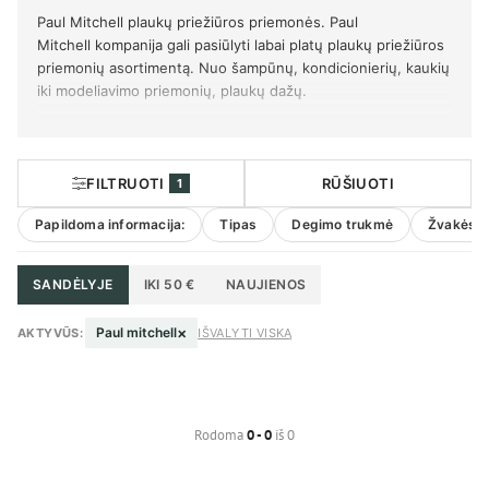
Paul Mitchell plaukų priežiūros priemonės. Paul
Mitchell kompanija gali pasiūlyti labai platų plaukų priežiūros
priemonių asortimentą. Nuo šampūnų, kondicionierių, kaukių
iki modeliavimo priemonių, plaukų dažų.
FILTRUOTI
RŪŠIUOTI
1
Papildoma informacija:
Tipas
Degimo trukmė
Žvakės t
SANDĖLYJE
IKI 50 €
NAUJIENOS
×
Paul mitchell
AKTYVŪS:
IŠVALYTI VISKĄ
Rodoma
0 - 0
iš 0