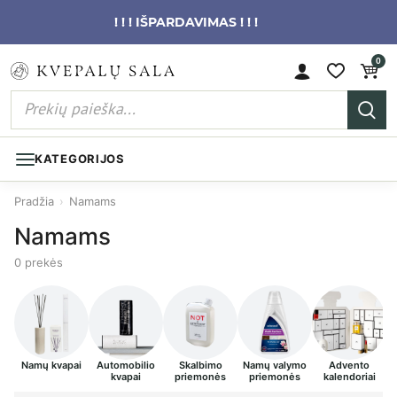
! ! ! IŠPARDAVIMAS ! ! !
0
KATEGORIJOS
Pradžia
›
Namams
Namams
0 prekės
Namų kvapai
Automobilio
Skalbimo
Namų valymo
Advento
kvapai
priemonės
priemonės
kalendoriai