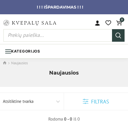
! ! ! IŠPARDAVIMAS ! ! !
0
KATEGORIJOS
Naujausios
Naujausios
FILTRAS
Atsitiktine tvarka
Rodoma
0 - 0
iš 0