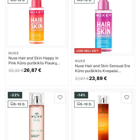
LIKO KELI VNT.
NUXE
Nuxe Hair and Skin Happy In
NUXE
Pink Kūno purškiklis Plaukų
Nuxe Hair and Skin Sensual Era
dulksna Moterims
26,87 €
33,32 €
Kūno purškiklis Kvepalai
Moterims
23,89 €
27,97 €
-22%
-14%
5-10 D.
5-10 D.