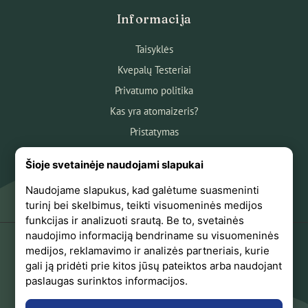
Informacija
Taisyklės
Kvepalų Testeriai
Privatumo politika
Kas yra atomaizeris?
Pristatymas
Atsiskaitymas
Šioje svetainėje naudojami slapukai
Apie mus
Naudojame slapukus, kad galėtume suasmeninti
Atsiliepimai
turinį bei skelbimus, teikti visuomeninės medijos
funkcijas ir analizuoti srautą. Be to, svetainės
naudojimo informaciją bendriname su visuomeninės
medijos, reklamavimo ir analizės partneriais, kurie
+370 618 44441
gali ją pridėti prie kitos jūsų pateiktos arba naudojant
paslaugas surinktos informacijos.
Sekite mus Facebook