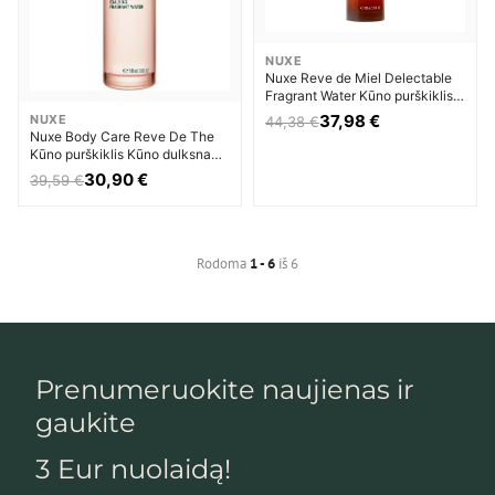
NUXE
Nuxe Reve de Miel Delectable
Fragrant Water Kūno purškiklis
Kūno dulksna Moterims
37,98 €
NUXE
44,38 €
Nuxe Body Care Reve De The
Kūno purškiklis Kūno dulksna
Moterims
30,90 €
39,59 €
Rodoma
1 - 6
iš 6
Prenumeruokite naujienas ir
gaukite
3 Eur nuolaidą!