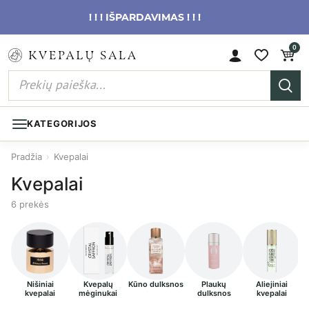
! ! ! IŠPARDAVIMAS ! ! !
0
KATEGORIJOS
Pradžia
›
Kvepalai
Kvepalai
6 prekės
Nišiniai
Kvepalų
Kūno dulksnos
Plaukų
Aliejiniai
kvepalai
mėginukai
dulksnos
kvepalai