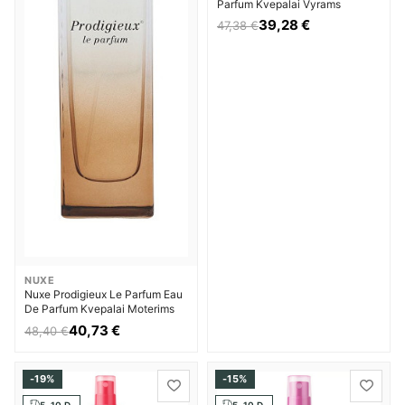
Parfum Kvepalai Vyrams
39,28 €
47,38 €
NUXE
Nuxe Prodigieux Le Parfum Eau
De Parfum Kvepalai Moterims
40,73 €
48,40 €
-19%
-15%
5-10 D.
5-10 D.