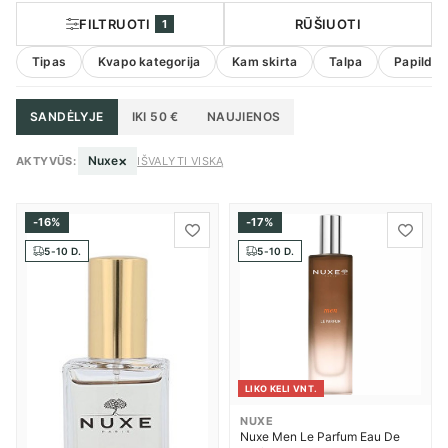
FILTRUOTI
RŪŠIUOTI
1
Tipas
Kvapo kategorija
Kam skirta
Talpa
Papildom
SANDĖLYJE
IKI 50 €
NAUJIENOS
×
Nuxe
AKTYVŪS:
IŠVALYTI VISKĄ
-16%
-17%
5-10 D.
5-10 D.
LIKO KELI VNT.
NUXE
Nuxe Men Le Parfum Eau De