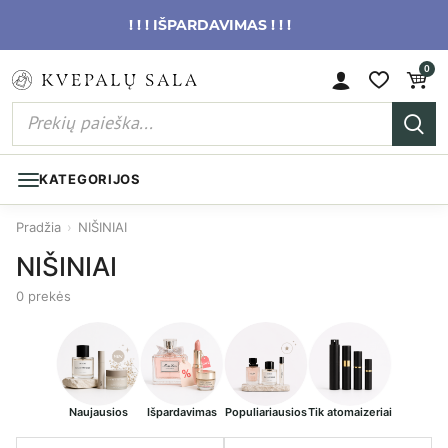
! ! ! IŠPARDAVIMAS ! ! !
0
KATEGORIJOS
Pradžia
›
NIŠINIAI
NIŠINIAI
0 prekės
Naujausios
Išpardavimas
Populiariausios
Tik atomaizeriai