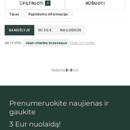
FILTRUOTI
RŪŠIUOTI
1
Tipas
Papildoma informacija:
SANDĖLYJE
IKI 50 €
NAUJIENOS
×
Jean-charles brosseau
AKTYVŪS:
IŠVALYTI VISKĄ
Rodoma
0 - 0
iš 0
Prenumeruokite naujienas ir
gaukite
3 Eur nuolaidą!