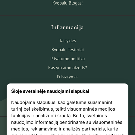
Kvepalų Blogas!
Informacija
Taisyklės
Kvepalų Testeriai
Privatumo politika
Kas yra atomaizeris?
Pristatymas
Atsiskaitymas
Šioje svetainėje naudojami slapukai
Apie mus
Naudojame slapukus, kad galėtume suasmeninti
Atsiliepimai
turinį bei skelbimus, teikti visuomeninės medijos
funkcijas ir analizuoti srautą. Be to, svetainės
naudojimo informaciją bendriname su visuomeninės
medijos, reklamavimo ir analizės partneriais, kurie
+370 618 44441