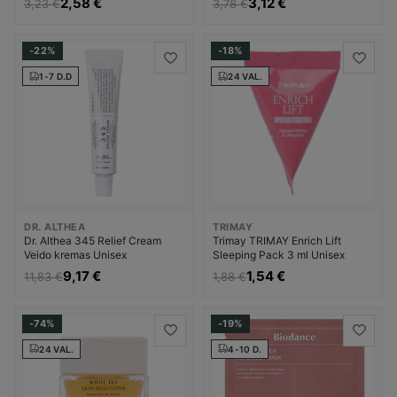
3,12 €
2,58 €
3,78 €
3,23 €
-22%
-18%
1-7 D.D
24 VAL.
DR. ALTHEA
TRIMAY
Dr. Althea 345 Relief Cream
Trimay TRIMAY Enrich Lift
Veido kremas Unisex
Sleeping Pack 3 ml Unisex
9,17 €
1,54 €
11,83 €
1,88 €
-74%
-19%
24 VAL.
4-10 D.