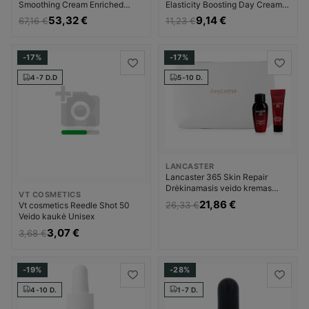
Smoothing Cream Enriched
Elasticity Boosting Day Cream
Dieninis kremas Dieninis veido
Dieninis kremas Dieninis veido
53,32 €
9,14 €
67,16 €
11,23 €
kremas Moterims
kremas Unisex
-17%
-17%
4-7 D.D
5-10 D.
LANCASTER
Lancaster 365 Skin Repair
Drėkinamasis veido kremas
VT COSMETICS
Moterims
21,86 €
26,33 €
Vt cosmetics Reedle Shot 50
Veido kaukė Unisex
3,07 €
3,68 €
-19%
-28%
4-10 D.
1-7 D.