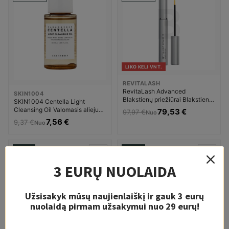
LIKO KELI VNT.
REVITALASH
RevitaLash Advanced
SKIN1004
Blakstienų priežiūrai Blakstienų
SKIN1004 Centella Light
ir antakių serumai Moterims
Cleansing Oil Valomasis aliejus
79,53 €
97,97 €
Nuo
Aliejinis veido prausiklis
7,56 €
9,37 €
Nuo
Moterims
-18%
-29%
3-10 D.
4-10 D.
3 EURŲ NUOLAIDA
Užsisakyk mūsų naujienlaiškį ir gauk 3 eurų
nuolaidą pirmam užsakymui nuo 29 eurų!