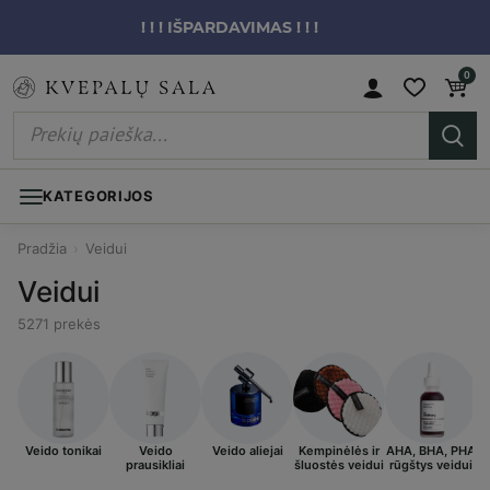
! ! ! IŠPARDAVIMAS ! ! !
0
KATEGORIJOS
Pradžia
›
Veidui
Veidui
5271 prekės
Veido tonikai
Veido
Veido aliejai
Kempinėlės ir
AHA, BHA, PHA
K
prausikliai
šluostės veidui
rūgštys veidui