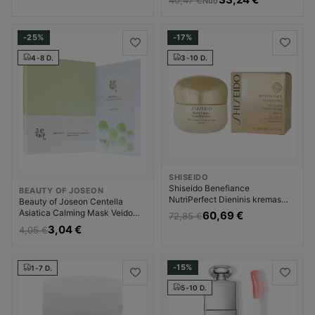
Nuo
kremas Unisex
-25%
-17%
4-8 D.
3-10 D.
SHISEIDO
Shiseido Benefiance
BEAUTY OF JOSEON
NutriPerfect Dieninis kremas
Beauty of Joseon Centella
Dieninis veido kremas Moterims
Asiatica Calming Mask Veido
60,69 €
72,85 €
kaukė Dekoratyvinė kosmetika
3,04 €
4,05 €
Moterims
-15%
1-7 D.
5-10 D.