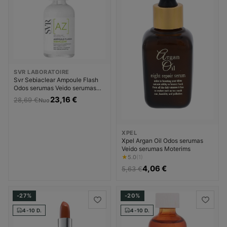
SVR LABORATOIRE
Svr Sebiaclear Ampoule Flash
Odos serumas Veido serumas
Moterims
23,16 €
28,69 €
Nuo
XPEL
Xpel Argan Oil Odos serumas
Veido serumas Moterims
★
5.0
(1)
4,06 €
5,63 €
-27%
-20%
4-10 D.
4-10 D.