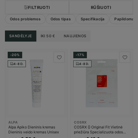
FILTRUOTI
RŪŠIUOTI
Odos problemos
Odos tipas
Specifikacija
Papildoma in
SANDĖLYJE
IKI 50 €
NAUJIENOS
-20%
-17%
4-8 D.
4-8 D.
COSRX
ALPA
COSRX {} Original Fit Vietinė
Alpa Apiko Dieninis kremas
priežiūra Specializuota odos
Dieninis veido kremas Unisex
priežiūra Unisex