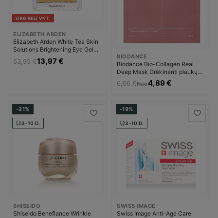
LIKO KELI VNT.
ELIZABETH ARDEN
Elizabeth Arden White Tea Skin
Solutions Brightening Eye Gel
BIODANCE
Paakių gelis Moterims
13,97 €
53,95 €
Biodance Bio-Collagen Real
Deep Mask Drėkinanti plaukų
kaukė Unisex
4,89 €
6,06 €
Nuo
-21%
-19%
3-10 D.
3-10 D.
SHISEIDO
SWISS IMAGE
Shiseido Benefiance Wrinkle
Swiss Image Anti-Age Care