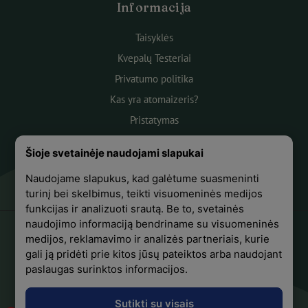
Informacija
Taisyklės
Kvepalų Testeriai
Privatumo politika
Kas yra atomaizeris?
Pristatymas
Atsiskaitymas
Šioje svetainėje naudojami slapukai
Apie mus
Naudojame slapukus, kad galėtume suasmeninti
Atsiliepimai
turinį bei skelbimus, teikti visuomeninės medijos
funkcijas ir analizuoti srautą. Be to, svetainės
naudojimo informaciją bendriname su visuomeninės
medijos, reklamavimo ir analizės partneriais, kurie
+370 618 44441
gali ją pridėti prie kitos jūsų pateiktos arba naudojant
paslaugas surinktos informacijos.
Sekite mus Facebook
Sutikti su visais