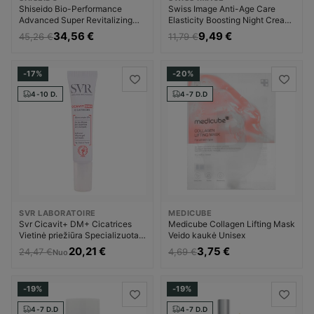
Shiseido Bio-Performance
Swiss Image Anti-Age Care
Advanced Super Revitalizing
Elasticity Boosting Night Cream
Dieninis kremas Dieninis veido
Naktinis veido kremas Unisex
34,56 €
9,49 €
45,26 €
11,79 €
kremas Moterims
-17%
-20%
4-10 D.
4-7 D.D
SVR LABORATOIRE
MEDICUBE
Svr Cicavit+ DM+ Cicatrices
Medicube Collagen Lifting Mask
Vietinė priežiūra Specializuota
Veido kaukė Unisex
odos priežiūra Moterims
20,21 €
3,75 €
24,47 €
4,69 €
Nuo
-19%
-19%
4-7 D.D
4-7 D.D