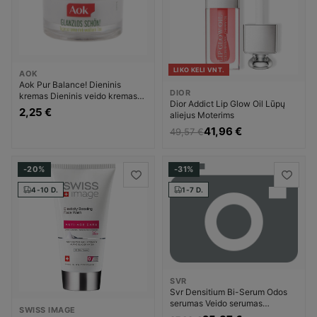
LIKO KELI VNT.
AOK
Aok Pur Balance! Dieninis
DIOR
kremas Dieninis veido kremas
Dior Addict Lip Glow Oil Lūpų
Moterims
2,25 €
aliejus Moterims
41,96 €
49,57 €
-20%
-31%
4-10 D.
1-7 D.
SVR
Svr Densitium Bi-Serum Odos
serumas Veido serumas
SWISS IMAGE
Moterims