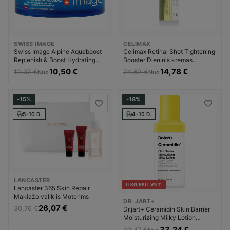
SWISS IMAGE
CELIMAX
Swiss Image Alpine Aquaboost
Celimax Retinal Shot Tightening
Replenish & Boost Hydrating
Booster Dieninis kremas
Water Gel Cream Dieninis
Dieninis veido kremas Unisex
10,50 €
14,78 €
12,37 €
24,52 €
Nuo
Nuo
kremas Dieninis veido kremas
Unisex
-15%
-18%
5-10 D.
4-10 D.
LANCASTER
LIKO KELI VNT.
Lancaster 365 Skin Repair
Makiažo valiklis Moterims
DR. JART+
26,07 €
30,76 €
Dr.jart+ Ceramidin Skin Barrier
Moisturizing Milky Lotion
Dieninis kremas Dieninis veido
33,24 €
40,47 €