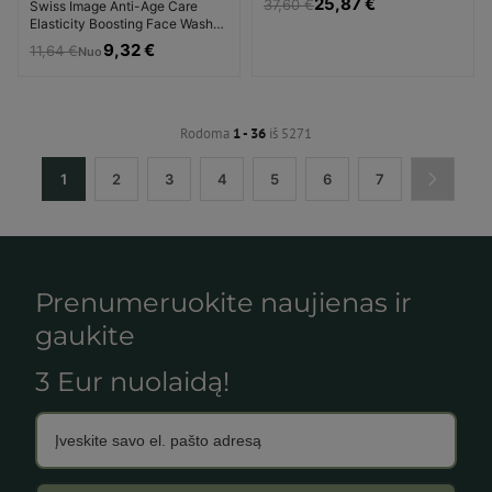
25,87 €
37,60 €
Swiss Image Anti-Age Care
Elasticity Boosting Face Wash
Gelinis prausiklis Valomasis
9,32 €
11,64 €
Nuo
veido gelis Unisex
Rodoma
1 - 36
iš 5271
1
2
3
4
5
6
7
Prenumeruokite naujienas ir
gaukite
3 Eur nuolaidą!