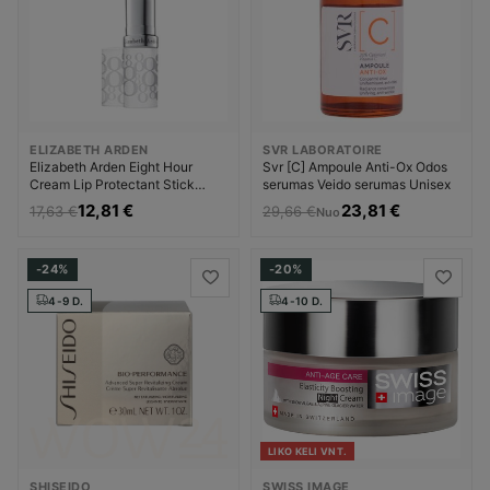
ELIZABETH ARDEN
SVR LABORATOIRE
Elizabeth Arden Eight Hour
Svr [C] Ampoule Anti-Ox Odos
Cream Lip Protectant Stick
serumas Veido serumas Unisex
Lūpų balzamas Moterims
12,81 €
23,81 €
17,63 €
29,66 €
Nuo
-24%
-20%
4-9 D.
4-10 D.
LIKO KELI VNT.
SHISEIDO
SWISS IMAGE