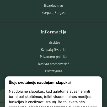
Išpardavimas
Kvepalų Blogas!
Informacija
Taisyklės
Kvepalų Testeriai
Privatumo politika
Kas yra atomaizeris?
Pristatymas
Atsiskaitymas
Šioje svetainėje naudojami slapukai
Apie mus
Naudojame slapukus, kad galėtume suasmeninti
Atsiliepimai
turinį bei skelbimus, teikti visuomeninės medijos
funkcijas ir analizuoti srautą. Be to, svetainės