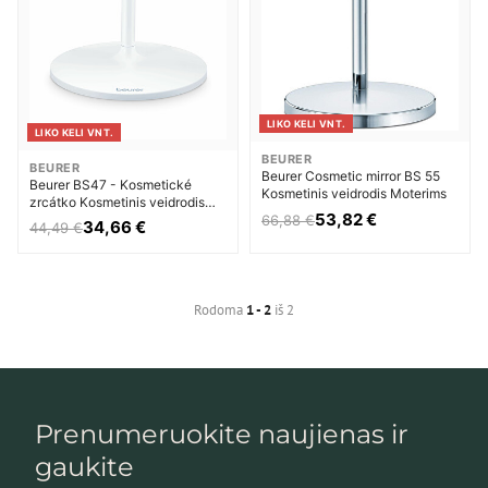
LIKO KELI VNT.
LIKO KELI VNT.
BEURER
BEURER
Beurer Cosmetic mirror BS 55
Beurer BS47 - Kosmetické
Kosmetinis veidrodis Moterims
zrcátko Kosmetinis veidrodis
53,82 €
66,88 €
Moterims
34,66 €
44,49 €
Rodoma
1 - 2
iš 2
Prenumeruokite naujienas ir
gaukite