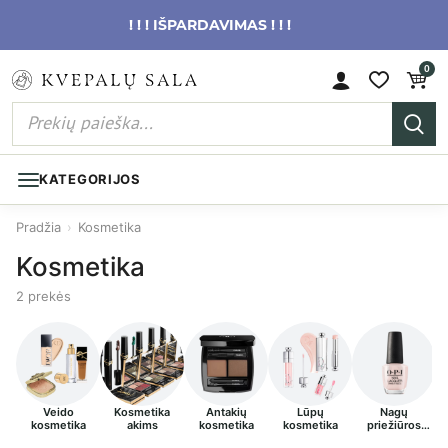
! ! ! IŠPARDAVIMAS ! ! !
0
KATEGORIJOS
Pradžia
›
Kosmetika
Kosmetika
2 prekės
Veido
Kosmetika
Antakių
Lūpų
Nagų
kosmetika
akims
kosmetika
kosmetika
priežiūros
priemonės