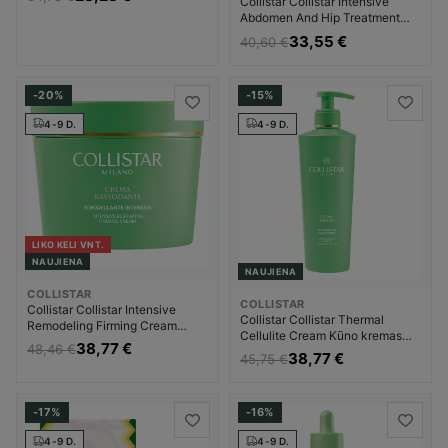
Collistar Collistar Intensive
priežiūros priemonė Moterims
Abdomen And Hip Treatment
Night Kūno kremas Liekninanti
33,55 €
40,60 €
kūno priežiūros priemonė
Moterims
-20%
-15%
4-9 D.
4-9 D.
LIKO KELI VNT.
NAUJIENA
NAUJIENA
COLLISTAR
COLLISTAR
Collistar Collistar Intensive
Collistar Collistar Thermal
Remodeling Firming Cream
Cellulite Cream Kūno kremas
Kūno kremas Liekninanti kūno
38,77 €
48,46 €
Liekninanti kūno priežiūros
38,77 €
priežiūros priemonė Moterims
45,75 €
priemonė Moterims
-17%
-16%
4-9 D.
4-9 D.