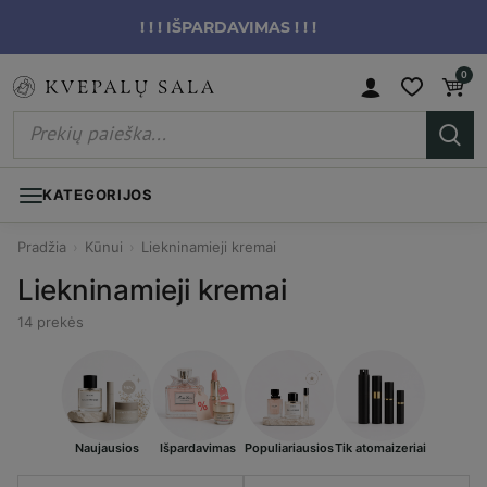
! ! ! IŠPARDAVIMAS ! ! !
0
KATEGORIJOS
Pradžia
›
Kūnui
›
Liekninamieji kremai
Liekninamieji kremai
14 prekės
Naujausios
Išpardavimas
Populiariausios
Tik atomaizeriai