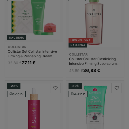
NAUJIENA
LIKO KELI VNT.
NAUJIENA
COLLISTAR
Collistar Set Collistar Intensive
COLLISTAR
Firming & Reshaping Cream
Collistar Collistar Elasticizing
200ml + Firming & Elasticizing
27,11 €
32,80 €
Intensive Firming Superserum
Talasso-Scrub Liekninanti kūno
Liekninanti kūno priežiūros
36,88 €
priežiūros priemonė Moterims
43,89 €
priemonė Moterims
-22%
-29%
5-10 D.
4-7 D.D