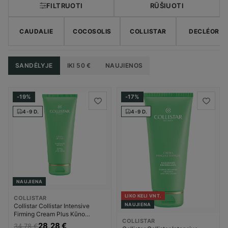
FILTRUOTI
RŪŠIUOTI
CAUDALIE
COCOSOLIS
COLLISTAR
DECLÉOR
SANDĖLYJE
IKI 50 €
NAUJIENOS
-19%
-17%
4-9 D.
4-9 D.
NAUJIENA
LIKO KELI VNT.
COLLISTAR
NAUJIENA
Collistar Collistar Intensive
Firming Cream Plus Kūno
COLLISTAR
kremas Liekninanti kūno
28,28 €
34,78 €