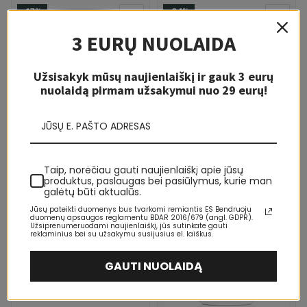
-17%
-24%
5-10 D.
5-10 D.
3 EURŲ NUOLAIDA
Užsisakyk mūsų naujienlaiškį ir gauk 3 eurų
nuolaidą pirmam užsakymui nuo 29 eurų!
LIKO KELI VNT.
NIVEA
Nivea Firming and Rejuvenating
Taip, norėčiau gauti naujienlaiškį apie jūsų
Body Zone Cream Q10 Kūno
produktus, paslaugas bei pasiūlymus, kurie man
odos drėkinimo priemonė
14,55 €
17,58 €
galėtų būti aktualūs.
Moterims
Jūsų pateikti duomenys bus tvarkomi remiantis ES Bendruoju
duomenų apsaugos reglamentu BDAR 2016/679 (angl. GDPR).
Užsiprenumeruodami naujienlaiškį, jūs sutinkate gauti
reklaminius bei su užsakymu susijusius el. laiškus.
GAUTI NUOLAIDĄ