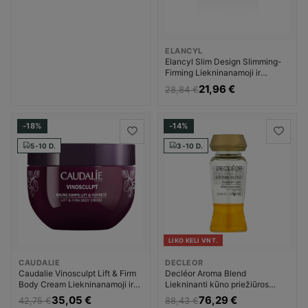
ELANCYL
Elancyl Slim Design Slimming-
Firming Liekninanamoji ir
stangrinamoji priemonė
21,96 €
28,84 €
Liekninanti kūno priežiūros
priemonė Moterims
-18%
-14%
5-10 D.
3-10 D.
LIKO KELI VNT.
CAUDALIE
DECLEOR
Caudalie Vinosculpt Lift & Firm
Decléor Aroma Blend
Body Cream Liekninanamoji ir
Liekninanti kūno priežiūros
stangrinamoji priemonė
priemonė
35,05 €
76,29 €
42,75 €
88,43 €
Liekninanti kūno priežiūros