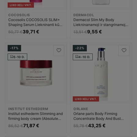
LIKO KELI VNT.
COCOSOLIS
DERMACOL
Cocosolis COCOSOLIS SLIM+
Dermacol Slim My Body
Shaping Serum Liekninanti kūno
Liekninanamoji ir stangrinamoji
priežiūros priemonė Moterims
priemonė Liekninanti kūno
39,71 €
9,55 €
50,77 €
13,51 €
priežiūros priemonė Moterims
-17%
-22%
5-10 D.
4-10 D.
LIKO KELI VNT.
INSTITUT ESTHEDERM
ORLANE
Institut esthederm Slimming and
Orlane paris Body Firming
firming body cream (Absolute
Concentrate Body And Bust
Firming -Contouring Body Care )
Liekninanamoji ir stangrinamoji
71,87 €
43,25 €
86,52 €
55,78 €
Liekninanti kūno priežiūros
priemonė Liekninanti kūno
priemonė Moterims
priežiūros priemonė Moterims