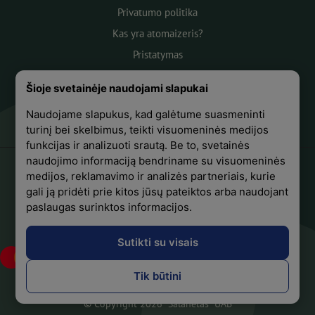
Privatumo politika
Kas yra atomaizeris?
Pristatymas
Atsiskaitymas
Šioje svetainėje naudojami slapukai
Apie mus
Naudojame slapukus, kad galėtume suasmeninti
Atsiliepimai
turinį bei skelbimus, teikti visuomeninės medijos
funkcijas ir analizuoti srautą. Be to, svetainės
naudojimo informaciją bendriname su visuomeninės
medijos, reklamavimo ir analizės partneriais, kurie
+370 618 44441
gali ją pridėti prie kitos jūsų pateiktos arba naudojant
paslaugas surinktos informacijos.
Sekite mus Facebook
Sutikti su visais
Tik būtini
© Copyright 2026 "Salanetas" UAB