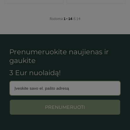
priemonė Moterims
Rodoma
1 - 14
iš 14
Prenumeruokite naujienas ir
gaukite
3 Eur nuolaidą!
PRENUMERUOTI