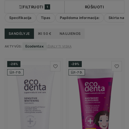
FILTRUOTI
RŪŠIUOTI
1
Specifikacija
Tipas
Papildoma informacija:
Skirta naud
SANDĖLYJE
IKI 50 €
NAUJIENOS
×
Ecodenta
AKTYVŪS:
IŠVALYTI VISKĄ
-28%
-29%
1-7 D.
1-7 D.