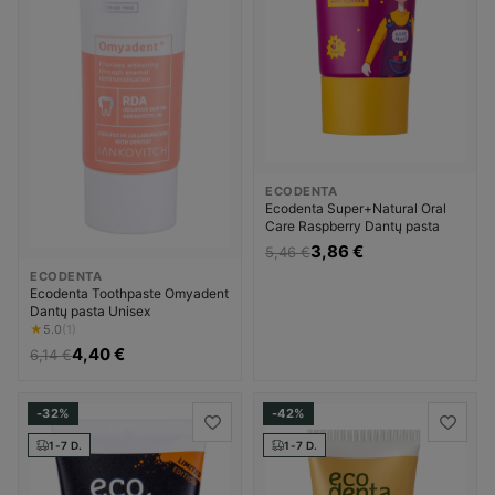
ECODENTA
Ecodenta Super+Natural Oral
Care Raspberry Dantų pasta
3,86 €
5,46 €
ECODENTA
Ecodenta Toothpaste Omyadent
Dantų pasta Unisex
★
5.0
(1)
4,40 €
6,14 €
-32%
-42%
1-7 D.
1-7 D.