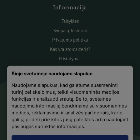
Informacija
Taisyklės
Kvepalų Testeriai
Privatumo politika
Kas yra atomaizeris?
Pristatymas
Atsiskaitymas
Šioje svetainėje naudojami slapukai
Apie mus
Naudojame slapukus, kad galėtume suasmeninti
Atsiliepimai
turinį bei skelbimus, teikti visuomeninės medijos
funkcijas ir analizuoti srautą. Be to, svetainės
naudojimo informaciją bendriname su visuomeninės
medijos, reklamavimo ir analizės partneriais, kurie
+370 618 44441
gali ją pridėti prie kitos jūsų pateiktos arba naudojant
paslaugas surinktos informacijos.
Sekite mus Facebook