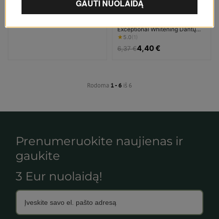
ECODENTA
Ecodenta Toothpaste
Exceptional Whitening Dantų
pasta Unisex
★
5.0
(1)
4,40 €
6,37 €
Rodoma
1 - 6
iš 6
Prenumeruokite naujienas ir
gaukite
3 Eur nuolaidą!