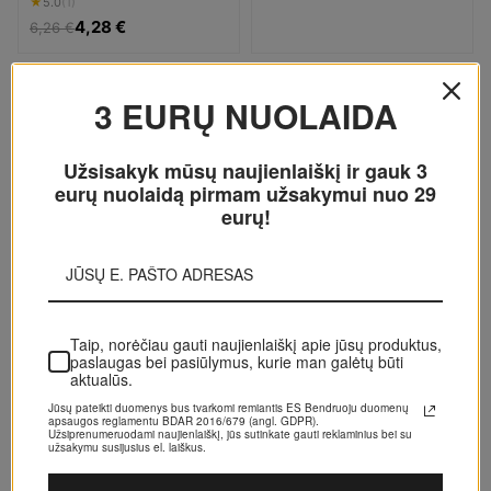
Balinanti dantų pasta Unisex
★
5.0
(1)
4,28 €
6,26 €
-38%
-31%
3 EURŲ NUOLAIDA
1-7 D.
1-7 D.
Užsisakyk mūsų naujienlaiškį ir gauk 3 eurų
nuolaidą pirmam užsakymui nuo 29 eurų!
ECODENTA
Ecodenta Toothpaste Black
Whitening Dantų pasta Balinanti
dantų pasta Unisex
★
5.0
(1)
Taip, norėčiau gauti naujienlaiškį apie jūsų
4,28 €
6,94 €
produktus, paslaugas bei pasiūlymus, kurie man
galėtų būti aktualūs.
Jūsų pateikti duomenys bus tvarkomi remiantis ES Bendruoju
duomenų apsaugos reglamentu BDAR 2016/679 (angl. GDPR).
Užsiprenumeruodami naujienlaiškį, jūs sutinkate gauti
reklaminius bei su užsakymu susijusius el. laiškus.
GAUTI NUOLAIDĄ