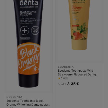
ECODENTA
Ecodenta Toothpaste Wild
Strawberry Flavoured Dantų
pasta
★
5.0
(1)
3,35 €
5,74 €
ECODENTA
Ecodenta Toothpaste Black
Orange Whitening Dantų pasta