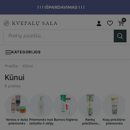
! ! ! IŠPARDAVIMAS ! ! !
0
KATEGORIJOS
Pradžia
›
Kūnui
Kūnui
6 prekės
Vonios ir dušo
Priemonės nuo
Burnos higiena
Rankų
Kojų priežiūros
I
priemonės
celiulito ir strijų
priežiūros
priemonės
priemonės