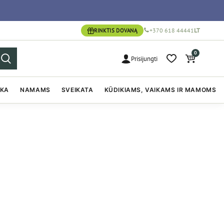
+370 618 44441
LT
RINKTIS DOVANĄ
0
Prisijungti
IKA
NAMAMS
SVEIKATA
KŪDIKIAMS, VAIKAMS IR MAMOMS