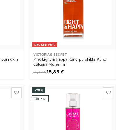
LIKO KELI VNT.
VICTORIA'S SECRET
purškiklis
Pink Light & Happy Kūno purškiklis Kūno
dulksna Moterims
15,83 €
21,47 €
-28%
1-7 D.