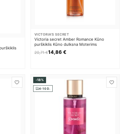
VICTORIA'S SECRET
Victoria secret Amber Romance Kūno
purškiklis Kūno dulksna Moterims
urškiklis
14,86 €
20,71 €
-18%
4-10 D.