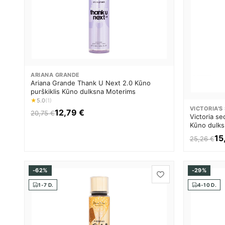
ARIANA GRANDE
Ariana Grande Thank U Next 2.0 Kūno
purškiklis Kūno dulksna Moterims
★
5.0
(1)
VICTORIA'S
12,79 €
20,75 €
Victoria se
Kūno dulks
15
25,26 €
-62%
-29%
1-7 D.
4-10 D.