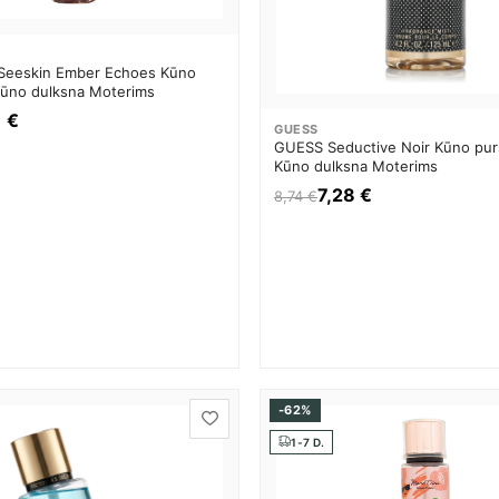
Seeskin Ember Echoes Kūno
 Kūno dulksna Moterims
1 €
GUESS
GUESS Seductive Noir Kūno purš
Kūno dulksna Moterims
7,28 €
8,74 €
-62%
1-7 D.