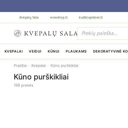
Kvepalų Sala
wowshop.lt
kudikiuprekes.lt
KVEPALAI
VEIDUI
KŪNUI
PLAUKAMS
DEKORATYVINĖ K
Pradžia
›
Kvepalai
›
Kūno purškikliai
Kūno purškikliai
168 prekės