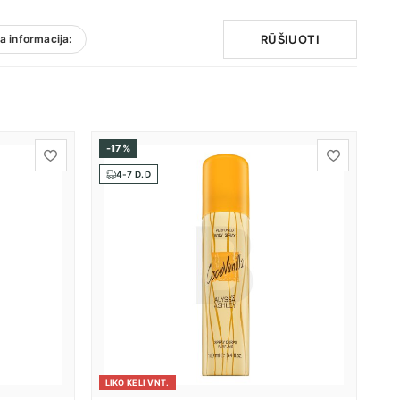
RŪŠIUOTI
 informacija:
-17%
4-7 D.D
LIKO KELI VNT.