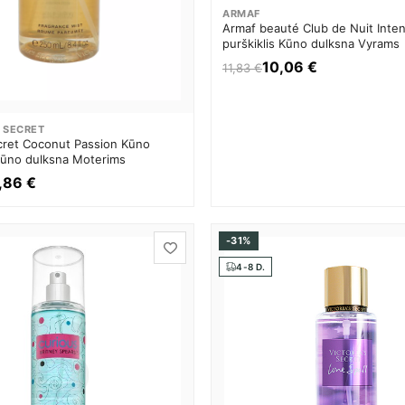
ARMAF
Armaf beauté Club de Nuit Inte
purškiklis Kūno dulksna Vyrams
10,06 €
11,83 €
 SECRET
ecret Coconut Passion Kūno
 Kūno dulksna Moterims
,86 €
-31%
4-8 D.