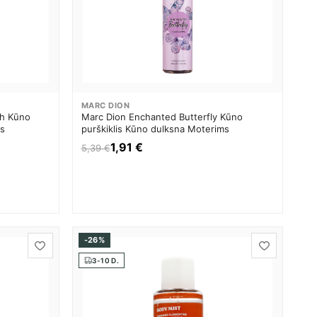
MARC DION
ch Kūno
Marc Dion Enchanted Butterfly Kūno
ms
purškiklis Kūno dulksna Moterims
1,91 €
5,39 €
-26%
3-10 D.