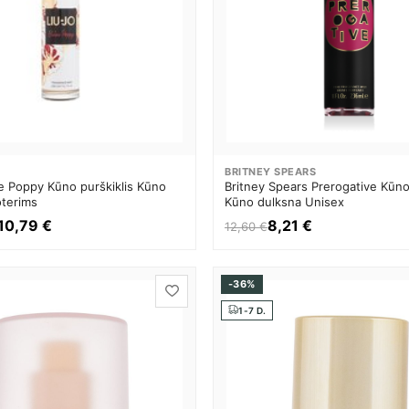
BRITNEY SPEARS
ne Poppy Kūno purškiklis Kūno
Britney Spears Prerogative Kūno 
terims
Kūno dulksna Unisex
10,79 €
8,21 €
12,60 €
-36%
1-7 D.