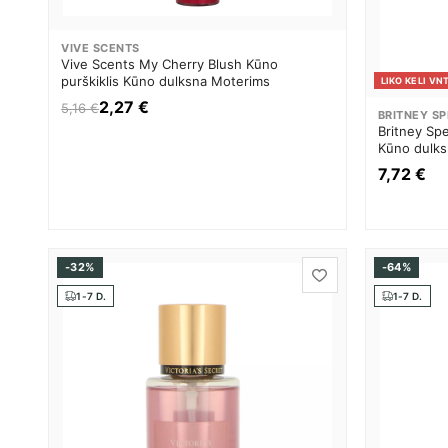
VIVE SCENTS
Vive Scents My Cherry Blush Kūno
purškiklis Kūno dulksna Moterims
LIKO KELI VNT
2,27 €
5,16 €
BRITNEY S
Britney Spe
Kūno dulks
7,72 €
-32%
-64%
1-7 D.
1-7 D.