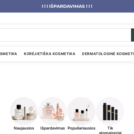
! ! ! IŠPARDAVIMAS ! ! !
OSMETIKA
KORĖJIETIŠKA KOSMETIKA
DERMATOLOGINĖ KOSMET
Naujausios
Išpardavimas
Populiariausios
Tik
atomaizeriai