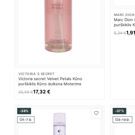
MARC DION
Marc Dion 
purškiklis
1,9
5,34 €
VICTORIA´S SECRET
Victoria secret Velvet Petals Kūno
purškiklis Kūno dulksna Moterims
17,32 €
25,59 €
-38%
-37%
1-7 D.
3-10 D.