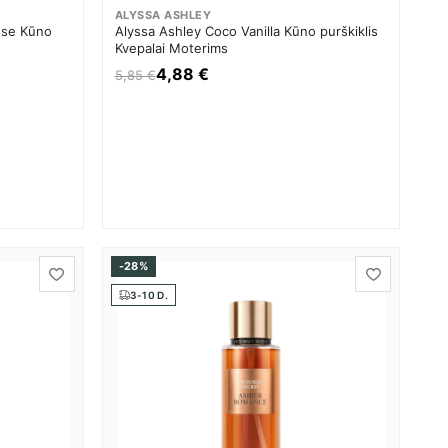
ALYSSA ASHLEY
nse Kūno
Alyssa Ashley Coco Vanilla Kūno purškiklis
Kvepalai Moterims
4,88 €
5,85 €
-28%
3-10 D.