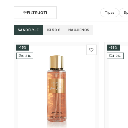
FILTRUOTI
Tipas
Sp
SANDĖLYJE
IKI 50 €
NAUJIENOS
-15%
-38%
4-8 D.
4-9 D.