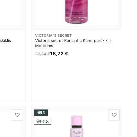
VICTORIA´S SECRET
kiklis
Victoria secret Romantic Kūno purškiklis
Moterims
18,72 €
22,84 €
-65%
1-7 D.