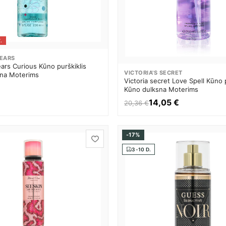
.
PEARS
ars Curious Kūno purškiklis
VICTORIA'S SECRET
na Moterims
Victoria secret Love Spell Kūno p
Kūno dulksna Moterims
14,05 €
20,36 €
-17%
3-10 D.