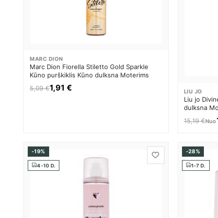
MARC DION
Marc Dion Fiorella Stiletto Gold Sparkle
Kūno purškiklis Kūno dulksna Moterims
1,91 €
5,09 €
LIU JO
Liu jo Divi
dulksna Mo
15,19 €
Nuo
-19%
-28%
4-10 D.
1-7 D.