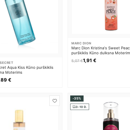
MARC DION
Marc Dion Kristina's Sweet Pea
purškiklis Kūno dulksna Moteri
1,91 €
5,07 €
 SECRET
cret Aqua Kiss Kūno purškiklis
na Moterims
,89 €
-35%
3-10 D.