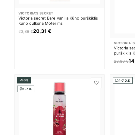
VICTORIA'S SECRET
Victoria secret Bare Vanilla Kūno purškiklis
Kūno dulksna Moterims
20,31 €
23,89 €
VICTORIA`S
Victoria s
purškiklis
14
23,80 €
-56%
4-7 D.D
1-7 D.