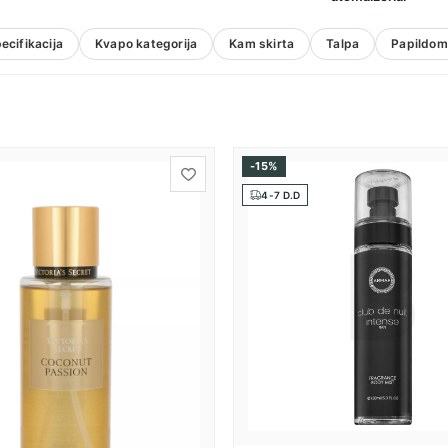
ecifikacija
Kvapo kategorija
Kam skirta
Talpa
Papildoma
-15%
4-7 D.D