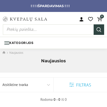
! ! ! IŠPARDAVIMAS ! ! !
0
KATEGORIJOS
Naujausios
Naujausios
FILTRAS
Atsitiktine tvarka
Rodoma
0 - 0
iš 0