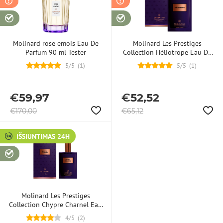
Molinard rose emois Eau De
Molinard Les Prestiges
Parfum 90 ml Tester
Collection Héliotrope Eau De
Parfum 75 ml
5/5
(
1
)
5/5
(
1
)
€
59,97
€
52,52
€
170,00
€
65,12
IŠSIUNTIMAS 24H
Molinard Les Prestiges
Collection Chypre Charnel Eau
De Parfum 75 ml
4/5
(
2
)