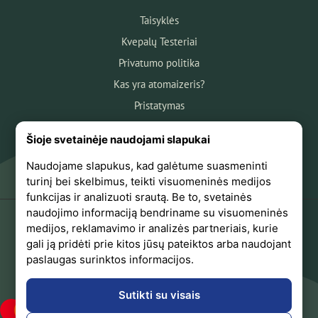
Taisyklės
Kvepalų Testeriai
Privatumo politika
Kas yra atomaizeris?
Pristatymas
Atsiskaitymas
Šioje svetainėje naudojami slapukai
Apie mus
Naudojame slapukus, kad galėtume suasmeninti
Atsiliepimai
turinį bei skelbimus, teikti visuomeninės medijos
funkcijas ir analizuoti srautą. Be to, svetainės
naudojimo informaciją bendriname su visuomeninės
medijos, reklamavimo ir analizės partneriais, kurie
+370 618 44441
gali ją pridėti prie kitos jūsų pateiktos arba naudojant
paslaugas surinktos informacijos.
Sekite mus Facebook
Sutikti su visais