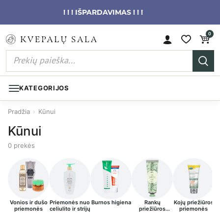
! ! ! IŠPARDAVIMAS ! ! !
0
KATEGORIJOS
Pradžia
›
Kūnui
Kūnui
0 prekės
Vonios ir dušo
Priemonės nuo
Burnos higiena
Rankų
Kojų priežiūros
I
priemonės
celiulito ir strijų
priežiūros
priemonės
priemonės