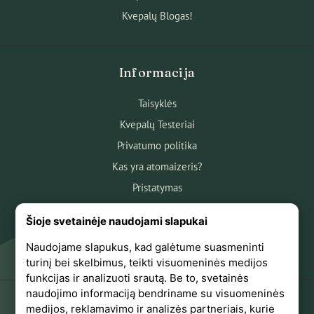
Kvepalų Blogas!
Informacija
Taisyklės
Kvepalų Testeriai
Privatumo politika
Kas yra atomaizeris?
Pristatymas
Atsiskaitymas
Šioje svetainėje naudojami slapukai
Apie mus
Naudojame slapukus, kad galėtume suasmeninti
Atsiliepimai
turinį bei skelbimus, teikti visuomeninės medijos
funkcijas ir analizuoti srautą. Be to, svetainės
naudojimo informaciją bendriname su visuomeninės
medijos, reklamavimo ir analizės partneriais, kurie