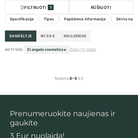
FILTRUOTI
RŪŠIUOTI
1
Specifikacija
Tipas
Papildoma informacija:
Skirta naud
SANDĖLYJE
IKI 50 €
NAUJIENOS
×
Di angelo cosmetics
AKTYVŪS:
IŠVALYTI VISKĄ
Rodoma
0 - 0
iš 0
Prenumeruokite naujienas ir
gaukite
3 Eur nuolaidą!