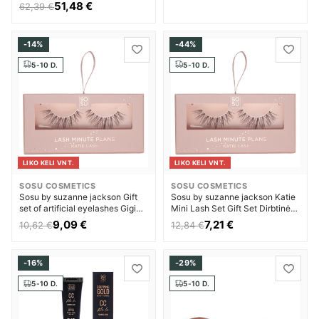
Makiažo bazė Moterims
51,48 €
62,39 €
-14%
-44%
5-10 D.
5-10 D.
LIKO KELI VNT.
LIKO KELI VNT.
SOSU COSMETICS
SOSU COSMETICS
Sosu by suzanne jackson Gift
Sosu by suzanne jackson Katie
set of artificial eyelashes Gigi
Mini Lash Set Gift Set Dirbtinės
Mini Lash Set Dirbtinės
blakstienos Blakstienų tušas
9,09 €
7,21 €
10,62 €
12,84 €
blakstienos Moterims
Moterims
-16%
-29%
5-10 D.
5-10 D.