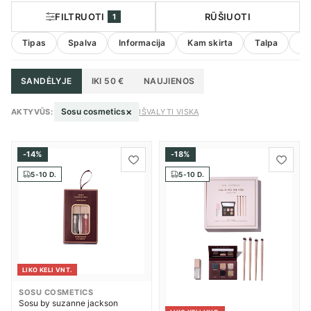
FILTRUOTI
RŪŠIUOTI
1
Tipas
Spalva
Informacija
Kam skirta
Talpa
Ko
SANDĖLYJE
IKI 50 €
NAUJIENOS
×
Sosu cosmetics
AKTYVŪS:
IŠVALYTI VISKĄ
-14%
-18%
5-10 D.
5-10 D.
LIKO KELI VNT.
SOSU COSMETICS
Sosu by suzanne jackson