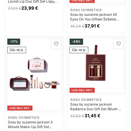
LIKO KELI VNT.
Lavish Lip Duo Gift Set Lūpų
kosmetika Moterims
23,99 €
27,93 €
SOSU COSMETICS
Sosu by suzanne jackson All
Eyes On You Giftset Šešėliai
Moterims
37,91 €
46,24 €
-17%
-28%
5-10 D.
5-10 D.
LIKO KELI VNT.
SOSU COSMETICS
Sosu by suzanne jackson
LIKO KELI VNT.
Radiance Duo Gift Set (Blush &
Glow) Skaistalai Moterims
31,45 €
43,83 €
SOSU COSMETICS
Sosu by suzanne jackson 5
Minute Make-Up Gift Set