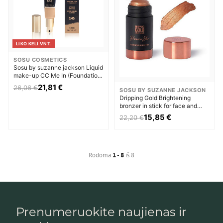
LIKO KELI VNT.
SOSU COSMETICS
Sosu by suzanne jackson Liquid
make-up CC Me In (Foundation)
Makiažo pagrindas Moterims
21,81 €
26,06 €
SOSU BY SUZANNE JACKSON
Dripping Gold Brightening
bronzer in stick for face and
body Dripping Gold (Bronze Bar)
15,85 €
22,20 €
Bronzantas Moterims
Rodoma
1 - 8
iš 8
Prenumeruokite naujienas ir