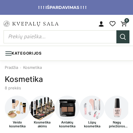
! ! ! IŠPARDAVIMAS ! ! !
0
KATEGORIJOS
Pradžia
›
Kosmetika
Kosmetika
8 prekės
Veido
Kosmetika
Antakių
Lūpų
Nagų
kosmetika
akims
kosmetika
kosmetika
priežiūros
priemonės