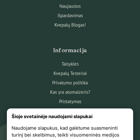
Naujausios
Išpardavimas
Kvepalų Blogas!
Informacija
Taisyklės
Kvepalų Testeriai
Privatumo politika
Kas yra atomaizeris?
Pristatymas
Atsiskaitymas
Šioje svetainėje naudojami slapukai
Apie mus
Naudojame slapukus, kad galėtume suasmeninti
Atsiliepimai
turinį bei skelbimus, teikti visuomeninės medijos