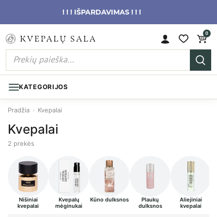
! ! ! IŠPARDAVIMAS ! ! !
0
KATEGORIJOS
Pradžia
›
Kvepalai
Kvepalai
2 prekės
Nišiniai
Kvepalų
Kūno dulksnos
Plaukų
Aliejiniai
kvepalai
mėginukai
dulksnos
kvepalai