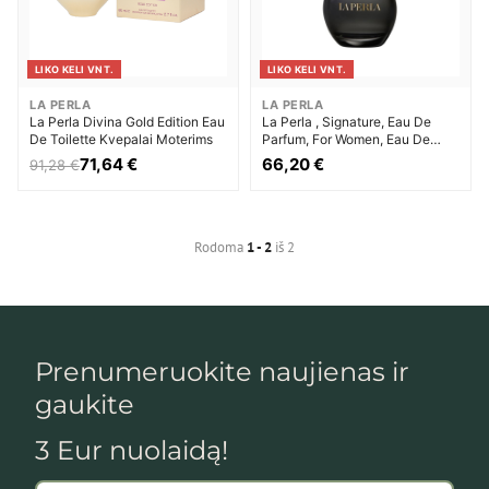
LIKO KELI VNT.
LIKO KELI VNT.
LA PERLA
LA PERLA
La Perla Divina Gold Edition Eau
La Perla , Signature, Eau De
De Toilette Kvepalai Moterims
Parfum, For Women, Eau De
Parfum Kvepalai Moterims
71,64 €
66,20 €
91,28 €
Rodoma
1 - 2
iš 2
Prenumeruokite naujienas ir
gaukite
3 Eur nuolaidą!