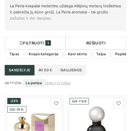
La Perla kvepalai moterims uždega milijonų moterų troškimus
ir pabrėžia jų kūno grožį. La Perla aromatai - tai grožio
pažadas ir dar daugiau.
FILTRUOTI
RŪŠIUOTI
1
Tipas
Kvapo kategorija
Kam skirta
Talpa
Papildom
SANDĖLYJE
IKI 50 €
NAUJIENOS
×
La perla
AKTYVŪS:
IŠVALYTI VISKĄ
-22%
4-7 D.D
3-10 D.