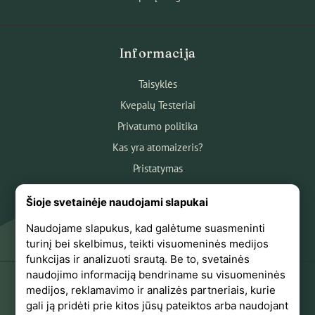
Informacija
Taisyklės
Kvepalų Testeriai
Privatumo politika
Kas yra atomaizeris?
Pristatymas
Atsiskaitymas
Šioje svetainėje naudojami slapukai
Apie mus
Naudojame slapukus, kad galėtume suasmeninti
Atsiliepimai
turinį bei skelbimus, teikti visuomeninės medijos
funkcijas ir analizuoti srautą. Be to, svetainės
naudojimo informaciją bendriname su visuomeninės
medijos, reklamavimo ir analizės partneriais, kurie
+370 618 44441
gali ją pridėti prie kitos jūsų pateiktos arba naudojant