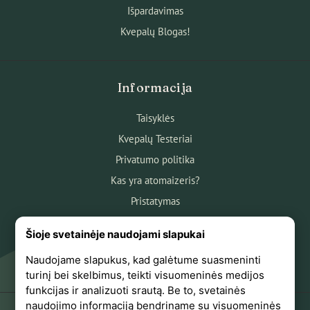
Išpardavimas
Kvepalų Blogas!
Informacija
Taisyklės
Kvepalų Testeriai
Privatumo politika
Kas yra atomaizeris?
Pristatymas
Atsiskaitymas
Šioje svetainėje naudojami slapukai
Apie mus
Naudojame slapukus, kad galėtume suasmeninti
Atsiliepimai
turinį bei skelbimus, teikti visuomeninės medijos
funkcijas ir analizuoti srautą. Be to, svetainės
naudojimo informaciją bendriname su visuomeninės