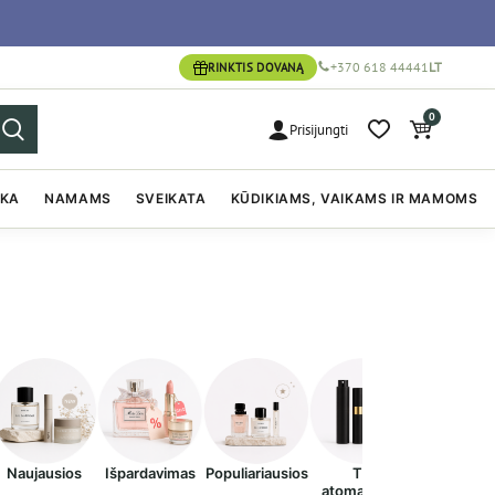
+370 618 44441
LT
RINKTIS DOVANĄ
0
Prisijungti
IKA
NAMAMS
SVEIKATA
KŪDIKIAMS, VAIKAMS IR MAMOMS
Naujausios
Išpardavimas
Populiariausios
Tik
atomaizeriai