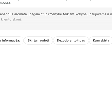
emonės
prabangūs aromatai, pagaminti pirmenybę teikiant kokybei, naujovėms ir m
 kliento skonį.
 informacija:
Skirta naudoti
Dezodoranto tipas
Kam skirta