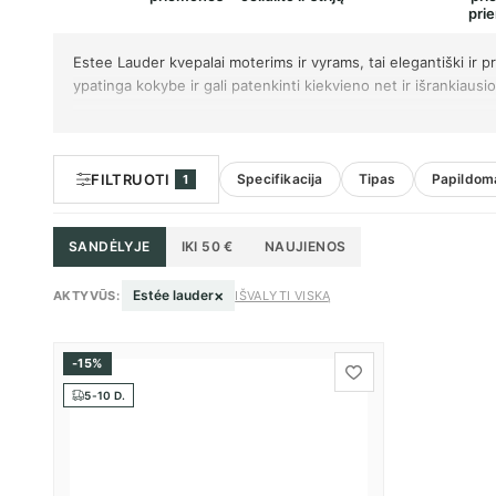
pri
Estee Lauder kvepalai moterims ir vyrams, tai elegantiški ir 
ypatinga kokybe ir gali patenkinti kiekvieno net ir išrankiausio
FILTRUOTI
Specifikacija
Tipas
Papildoma
1
SANDĖLYJE
IKI 50 €
NAUJIENOS
×
Estée lauder
AKTYVŪS:
IŠVALYTI VISKĄ
-15%
5-10 D.