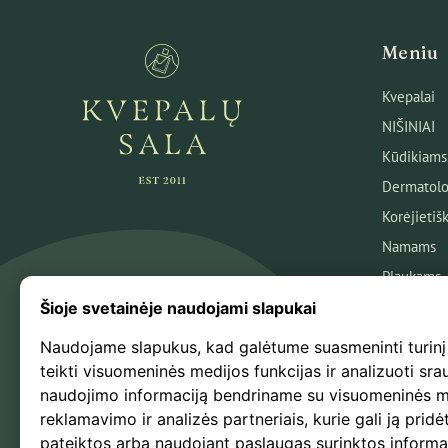
Meniu
Kvepalai
NIŠINIAI
Kūdikiams
Dermatolo
Korėjietiš
Namams
Plaukams
Veidui
Šioje svetainėje naudojami slapukai
Kūnui
Naudojame slapukus, kad galėtume suasmeninti turinį
Kosmetika
teikti visuomeninės medijos funkcijas ir analizuoti sra
naudojimo informaciją bendriname su visuomeninės m
Naujausio
reklamavimo ir analizės partneriais, kurie gali ją pridėt
Išpardavi
pateiktos arba naudojant paslaugas surinktos informa