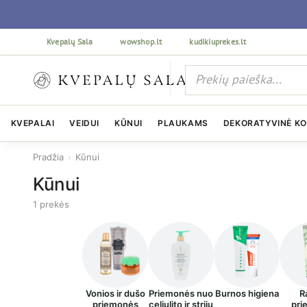
Kvepalų Sala
wowshop.lt
kudikiuprekes.lt
KVEPALAI
VEIDUI
KŪNUI
PLAUKAMS
DEKORATYVINĖ K
Pradžia
›
Kūnui
Kūnui
1 prekės
Vonios ir dušo
Priemonės nuo
Burnos higiena
R
priemonės
celiulito ir strijų
pri