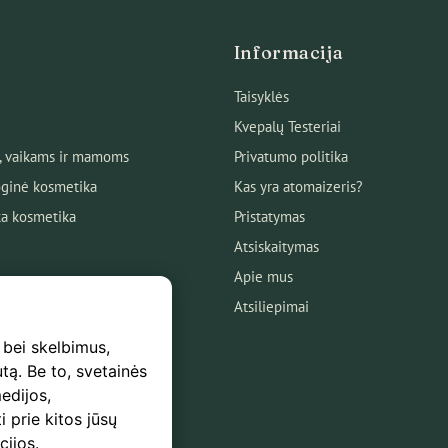
Informacija
Taisyklės
Kvepalų Testeriai
, vaikams ir mamoms
Privatumo politika
ginė kosmetika
Kas yra atomaizeris?
ka kosmetika
Pristatymas
Atsiskaitymas
Apie mus
Atsiliepimai
 bei skelbimus,
utą. Be to, svetainės
edijos,
s
i prie kitos jūsų
mas
cijos.