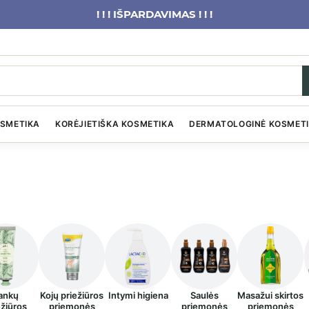
! ! ! IŠPARDAVIMAS ! ! !
OSMETIKA
KORĖJIETIŠKA KOSMETIKA
DERMATOLOGINĖ KOSMET
ankų
Kojų priežiūros
Intymi higiena
Saulės
Masažui skirtos
ežiūros
priemonės
priemonės
priemonės