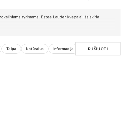
oksliniams tyrimams. Estee Lauder kvepalai išsiskiria
RŪŠIUOTI
Talpa
Natūralus
Informacija
Be aliuminio
Kvapo kate