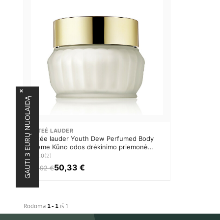
×
GAUTI 3 EURŲ NUOLAIDĄ
ESTEÉ LAUDER
Estée lauder Youth Dew Perfumed Body
Creme Kūno odos drėkinimo priemonė
Moterims
★
5.0
(2)
50,33 €
58,92 €
Rodoma
1 - 1
iš 1