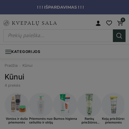
! ! ! IŠPARDAVIMAS ! ! !
0
KATEGORIJOS
Pradžia
›
Kūnui
Kūnui
4 prekės
Vonios ir dušo
Priemonės nuo
Burnos higiena
Rankų
Kojų priežiūros
I
priemonės
celiulito ir strijų
priežiūros
priemonės
priemonės