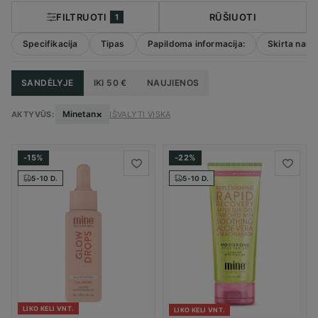
FILTRUOTI
RŪŠIUOTI
1
Specifikacija
Tipas
Papildoma informacija:
Skirta naud
SANDĖLYJE
IKI 50 €
NAUJIENOS
×
Minetan
AKTYVŪS:
IŠVALYTI VISKĄ
-15%
-22%
5-10 D.
5-10 D.
LIKO KELI VNT.
LIKO KELI VNT.