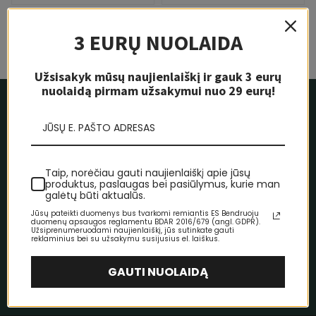
3 EURŲ NUOLAIDA
Rodoma
1 - 4
iš 4
Užsisakyk mūsų naujienlaiškį ir gauk 3 eurų
nuolaidą pirmam užsakymui nuo 29 eurų!
Prenumeruokite naujienas ir
gaukite
3 Eur nuolaidą!
Taip, norėčiau gauti naujienlaiškį apie jūsų
produktus, paslaugas bei pasiūlymus, kurie man
galėtų būti aktualūs.
Jūsų pateikti duomenys bus tvarkomi remiantis ES Bendruoju
duomenų apsaugos reglamentu BDAR 2016/679 (angl. GDPR).
Užsiprenumeruodami naujienlaiškį, jūs sutinkate gauti
reklaminius bei su užsakymu susijusius el. laiškus.
PRENUMERUOTI
GAUTI NUOLAIDĄ