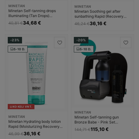
MINETAN
MINETAN
Minetan Self-tanning drops
Minetan Soothing gel after
Illuminating (Tan Drops)
sunbathing Rapid (Recovery
Savaiminio įdegio kremas
After Sun Gel) Priemonė po
34,68 €
36,16 €
40,81 €
46,24 €
Moterims
įdegio Moterims
-23%
-20%
5-10 D.
5-10 D.
LIKO KELI VNT.
MINETAN
MINETAN
Minetan Self-tanning gun
Minetan Hydrating body lotion
Bronze Babe - Pink Set
Rapid (Moisturizing Recovery
Savaiminio įdegio kremas
115,10 €
144,71 €
Lotion) Kūno odos drėkinimo
Moterims
36,16 €
46,99 €
priemonė Moterims