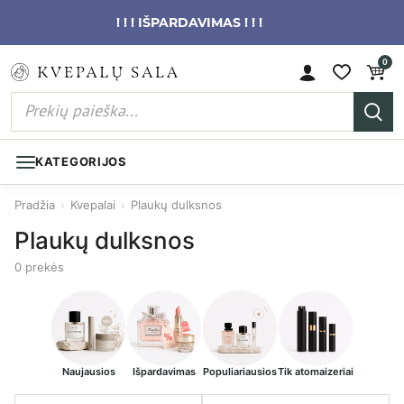
! ! ! IŠPARDAVIMAS ! ! !
0
KATEGORIJOS
Pradžia
›
Kvepalai
›
Plaukų dulksnos
Plaukų dulksnos
0 prekės
Naujausios
Išpardavimas
Populiariausios
Tik atomaizeriai