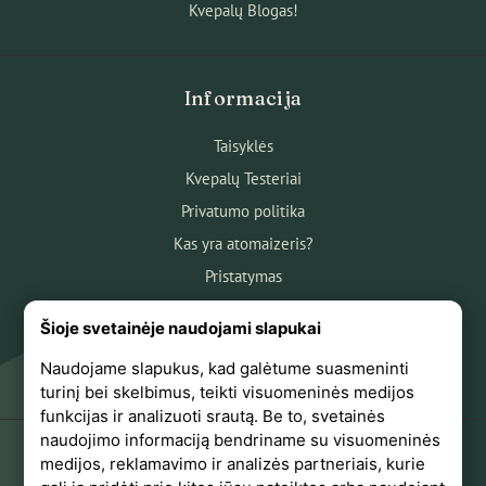
Kvepalų Blogas!
Informacija
Taisyklės
Kvepalų Testeriai
Privatumo politika
Kas yra atomaizeris?
Pristatymas
Atsiskaitymas
Šioje svetainėje naudojami slapukai
Apie mus
Naudojame slapukus, kad galėtume suasmeninti
Atsiliepimai
turinį bei skelbimus, teikti visuomeninės medijos
funkcijas ir analizuoti srautą. Be to, svetainės
naudojimo informaciją bendriname su visuomeninės
medijos, reklamavimo ir analizės partneriais, kurie
+370 618 44441