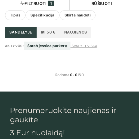
FILTRUOTI
RŪŠIUOTI
1
Tipas
Specifikacija
Skirta naudoti
SANDĖLYJE
IKI 50 €
NAUJIENOS
×
Sarah jessica parker
AKTYVŪS:
IŠVALYTI VISKĄ
Rodoma
0 - 0
iš 0
Prenumeruokite naujienas ir
gaukite
3 Eur nuolaidą!