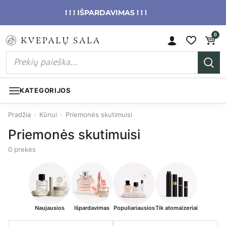
! ! ! IŠPARDAVIMAS ! ! !
0
KATEGORIJOS
Pradžia
›
Kūnui
›
Priemonės skutimuisi
Priemonės skutimuisi
0 prekės
Naujausios
Išpardavimas
Populiariausios
Tik atomaizeriai