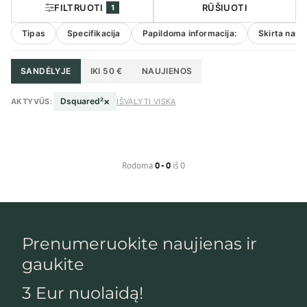
FILTRUOTI
RŪŠIUOTI
1
Tipas
Specifikacija
Papildoma informacija:
Skirta naud
SANDĖLYJE
IKI 50 €
NAUJIENOS
×
Dsquared²
AKTYVŪS:
IŠVALYTI VISKĄ
Rodoma
0 - 0
iš 0
Prenumeruokite naujienas ir
gaukite
3 Eur nuolaidą!