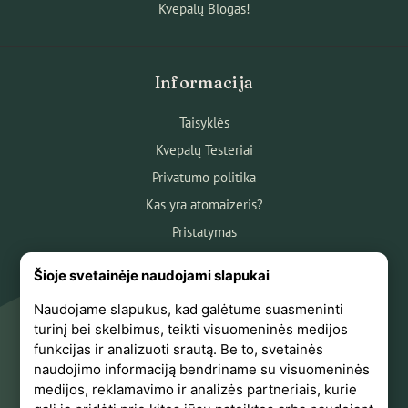
Kvepalų Blogas!
Informacija
Taisyklės
Kvepalų Testeriai
Privatumo politika
Kas yra atomaizeris?
Pristatymas
Atsiskaitymas
Šioje svetainėje naudojami slapukai
Apie mus
Naudojame slapukus, kad galėtume suasmeninti
Atsiliepimai
turinį bei skelbimus, teikti visuomeninės medijos
funkcijas ir analizuoti srautą. Be to, svetainės
naudojimo informaciją bendriname su visuomeninės
medijos, reklamavimo ir analizės partneriais, kurie
+370 618 44441