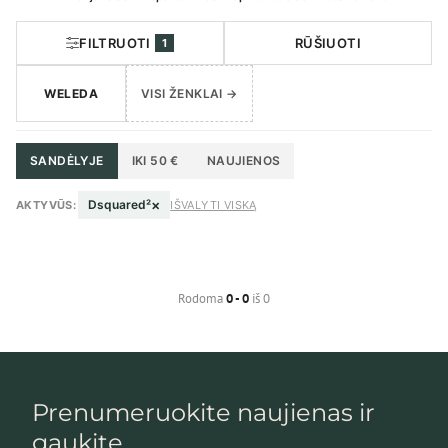
FILTRUOTI
RŪŠIUOTI
1
WELEDA
VISI ŽENKLAI →
SANDĖLYJE
IKI 50 €
NAUJIENOS
×
Dsquared²
AKTYVŪS:
IŠVALYTI VISKĄ
Rodoma
0 - 0
iš 0
Prenumeruokite naujienas ir
gaukite