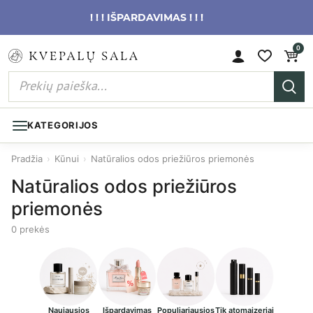
! ! ! IŠPARDAVIMAS ! ! !
0
KATEGORIJOS
Pradžia
›
Kūnui
›
Natūralios odos priežiūros priemonės
Natūralios odos priežiūros
priemonės
0 prekės
Naujausios
Išpardavimas
Populiariausios
Tik atomaizeriai