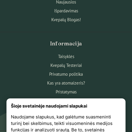
Naujausios
Išpardavimas
Kvepalų Blogas!
Informacija
Taisyklės
Kvepalų Testeriai
Privatumo politika
Kas yra atomaizeris?
Pristatymas
Atsiskaitymas
Šioje svetainėje naudojami slapukai
Apie mus
Naudojame slapukus, kad galėtume suasmeninti
Atsiliepimai
turinį bei skelbimus, teikti visuomeninės medijos
funkcijas ir analizuoti srautą. Be to, svetainės