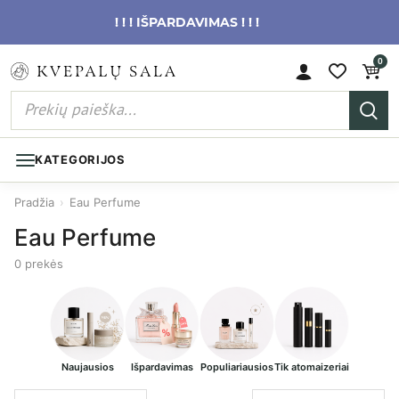
! ! ! IŠPARDAVIMAS ! ! !
0
KATEGORIJOS
Pradžia
›
Eau Perfume
Eau Perfume
0 prekės
Naujausios
Išpardavimas
Populiariausios
Tik atomaizeriai