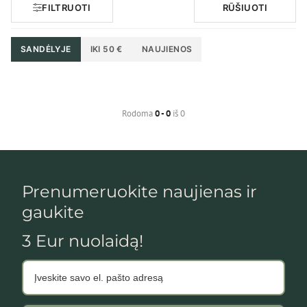
FILTRUOTI
RŪŠIUOTI
SANDĖLYJE
IKI 50 €
NAUJIENOS
Rodoma
0 - 0
iš 0
Prenumeruokite naujienas ir
gaukite
3 Eur nuolaidą!