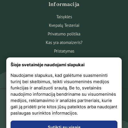
Informacija
Taisyklės
Kvepalų Testeriai
Privatumo politika
Kas yra atomaizeris?
Pristatymas
Atsiskaitymas
Šioje svetainėje naudojami slapukai
Apie mus
Naudojame slapukus, kad galėtume suasmeninti
Atsiliepimai
turinį bei skelbimus, teikti visuomeninės medijos
funkcijas ir analizuoti srautą. Be to, svetainės
naudojimo informaciją bendriname su visuomeninės
medijos, reklamavimo ir analizės partneriais, kurie
+370 618 44441
gali ją pridėti prie kitos jūsų pateiktos arba naudojant
paslaugas surinktos informacijos.
Sekite mus Facebook
Sutikti su visais