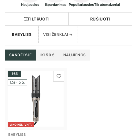
Naujausios
Išpardavimas
Populiariausios
Tik atomaizeriai
FILTRUOTI
RŪŠIUOTI
BABYLISS
VISI ŽENKLAI →
SANDĖLYJE
IKI 50 €
NAUJIENOS
-16%
5-10 D.
LIKO KELI VNT.
BABYLISS