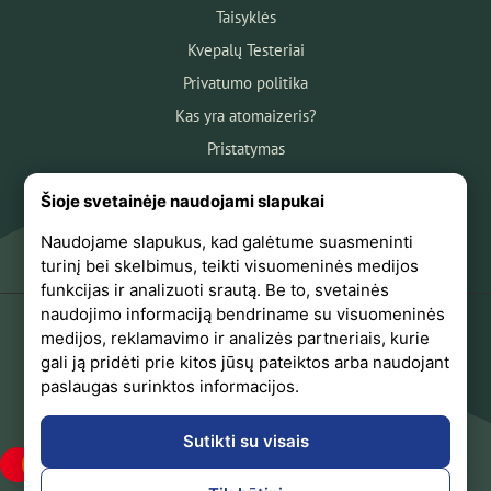
Taisyklės
Kvepalų Testeriai
Privatumo politika
Kas yra atomaizeris?
Pristatymas
Atsiskaitymas
Šioje svetainėje naudojami slapukai
Apie mus
Naudojame slapukus, kad galėtume suasmeninti
Atsiliepimai
turinį bei skelbimus, teikti visuomeninės medijos
funkcijas ir analizuoti srautą. Be to, svetainės
naudojimo informaciją bendriname su visuomeninės
medijos, reklamavimo ir analizės partneriais, kurie
+370 618 44441
gali ją pridėti prie kitos jūsų pateiktos arba naudojant
paslaugas surinktos informacijos.
Sekite mus Facebook
Sutikti su visais