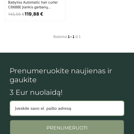
Babyliss Automatic hair curler
C6688E Įrankis garbanų
formavimui Unisex
119,88 €
143,56 €
Rodoma
1 - 1
iš 1
Prenumeruokite naujienas ir
gaukite
3 Eur nuolaidą!
PRENUMERUOTI