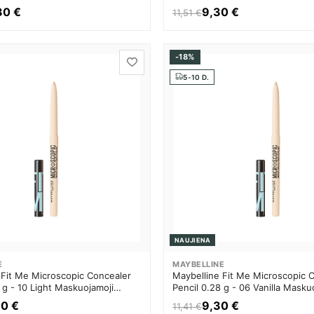
Moterims
priemonė Moterims
30 €
9,30 €
11,51 €
-18%
5-10 D.
3 EURŲ
NUOLAIDA
Užsisakyk mūsų
naujienlaiškį ir gauk 
eurų nuolaidą pirma
NAUJIENA
užsakymui nuo 29 eur
E
MAYBELLINE
 Fit Me Microscopic Concealer
Maybelline Fit Me Microscopic 
 g - 10 Light Maskuojamoji
Pencil 0.28 g - 06 Vanilla Masku
Moterims
priemonė Moterims
0 €
9,30 €
11,41 €