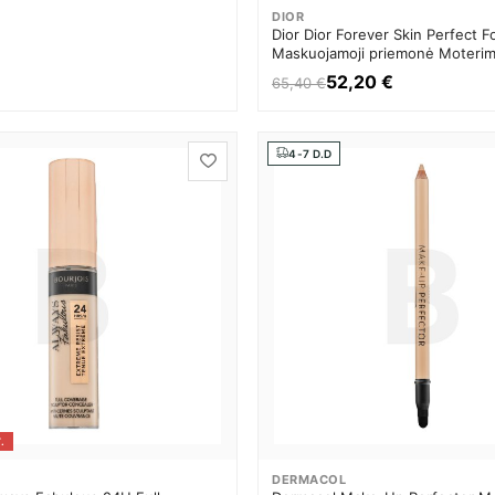
DIOR
Dior Dior Forever Skin Perfect 
Maskuojamoji priemonė Moteri
52,20 €
65,40 €
4-7 D.D
.
DERMACOL