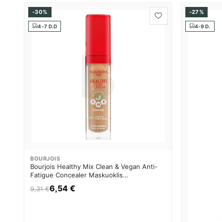
-30%
-27%
4-7 D.D
4-9 D.
BOURJOIS
Bourjois Healthy Mix Clean & Vegan Anti-
Fatigue Concealer Maskuoklis
Maskuojamoji priemonė Moterims
6,54 €
9,31 €