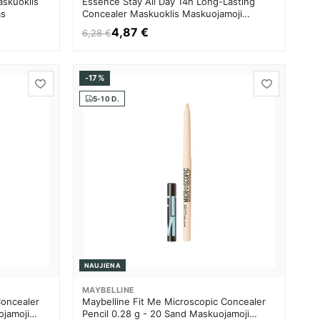
skuoklis
Essence Stay All Day 14h Long-Lasting
ms
Concealer Maskuoklis Maskuojamoji
priemonė Moterims
4,87 €
6,28 €
-17%
5-10 D.
NAUJIENA
MAYBELLINE
Concealer
Maybelline Fit Me Microscopic Concealer
ojamoji
Pencil 0.28 g - 20 Sand Maskuojamoji