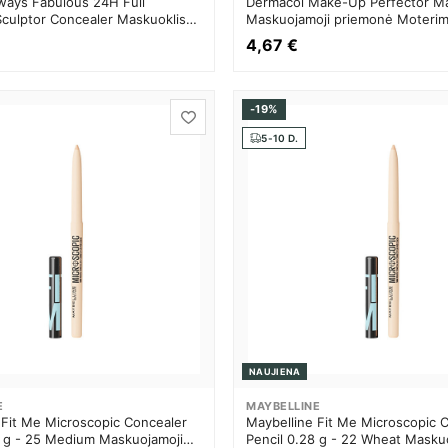
lways Fabulous 24H Full
Dermacol Make-Up Perfector Ma
culptor Concealer Maskuoklis
Maskuojamoji priemonė Moteri
ji priemonė Moterims
4,67 €
-19%
5-10 D.
NAUJIENA
E
MAYBELLINE
 Fit Me Microscopic Concealer
Maybelline Fit Me Microscopic 
8 g - 25 Medium Maskuojamoji
Pencil 0.28 g - 22 Wheat Masku