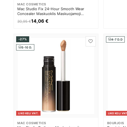
MAC COSMETICS
Mac Studio Fix 24-Hour Smooth Wear
Concealer Maskuoklis Maskuojamoji
priemonė Moterims
14,06 €
30,95 €
-27%
4-7 D.D
5-10 D.
LIKO KELI VNT.
LIKO KELI VNT
MAC COSMETICS
BOURJOIS