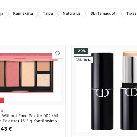
ja
Kam skirta
Talpa
Natūralus
Skirta naudoti
Tipas
-20%
5-10 D.
.
NO
 Without Face Palette 002 (All
 Palettte) 15.2 g Kontūravimo
erims
,43 €