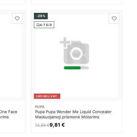
-29%
tų
4-7 D.D
LIKO KELI VNT.
PUPA
 One Face
Pupa Pupa Wonder Me Liquid Concealer
erims
Maskuojamoji priemonė Moterims
9,81 €
13,89 €