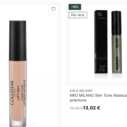
-16%
3-10 D.
KIKO MILANO
KIKO MILANO Skin Tone Maskuo
priemonė
13,02 €
15,48 €