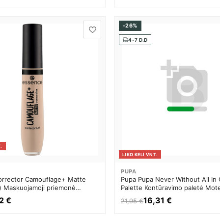
Taip, norėčiau gauti
naujienlaiškį apie jūsų
-26%
produktus, paslaugas bei
pasiūlymus, kurie man galė
4-7 D.D
būti aktualūs.
Jūsų pateikti duomenys bus tvarkomi
remiantis ES Bendruoju duomenų
apsaugos reglamentu BDAR 2016/679
(angl. GDPR). Užsiprenumeruodami
naujienlaiškį, jūs sutinkate gauti
reklaminius bei su užsakymu susijusius
el. laiškus.
GAUTI NUOLAIDĄ
.
LIKO KELI VNT.
PUPA
rrector Camouflage+ Matte
Pupa Pupa Never Without All In
) Maskuojamoji priemonė
Palette Kontūravimo paletė Mot
2 €
16,31 €
21,95 €