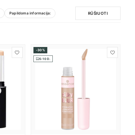
RŪŠIUOTI
Papildoma informacija:
-30%
5-10 D.