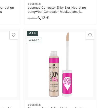
ESSENCE
Foundation
essence Corrector Silky Blur Hydrating
ms
Longwear Concealer Maskuojamoji
priemonė Moterims
6,12 €
8,70 €
-22%
5-10 D.
ESSENCE