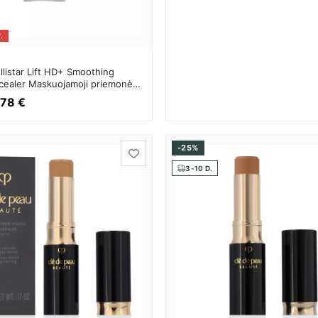
.
ollistar Lift HD+ Smoothing
ncealer Maskuojamoji priemonė
,78 €
-25%
3-10 D.