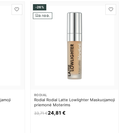
-26%
3-10 D.
RODIAL
jamoji
Rodial Rodial Latte Lowlighter Maskuojamoji
priemonė Moterims
24,81 €
33,71 €