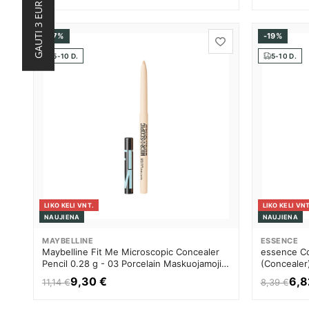
-17%
-19%
5-10 D.
5-10 D.
LIKO KELI VNT.
LIKO KELI VNT
NAUJIENA
NAUJIENA
MAYBELLINE
ESSENCE
Maybelline Fit Me Microscopic Concealer
essence Co
Pencil 0.28 g - 03 Porcelain Maskuojamoji
(Concealer
priemonė Moterims
Moterims
9,30 €
6,8
11,14 €
8,39 €