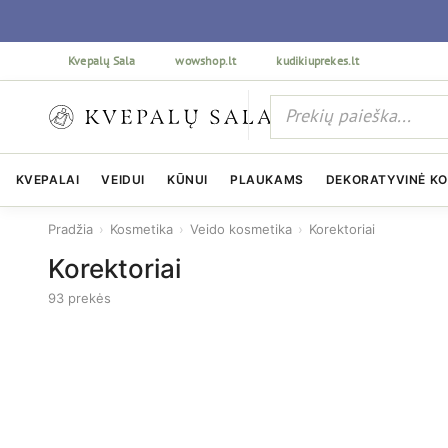
Kvepalų Sala
wowshop.lt
kudikiuprekes.lt
KVEPALAI
VEIDUI
KŪNUI
PLAUKAMS
DEKORATYVINĖ K
Pradžia
›
Kosmetika
›
Veido kosmetika
›
Korektoriai
Korektoriai
93 prekės