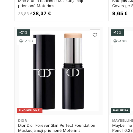
Mac Studio Radiance Maskuojamoji
Bourjois A
priemonė Moterims
Coverage S
Maskuojamo
28,37 €
9,65 €
38,83 €
-21%
-15%
5-10 D.
5-10 D.
LIKO KELI VNT.
NAUJIENA
DIOR
MAYBELLIN
Dior Dior Forever Skin Perfect Foundation
Maybelline
Maskuojamoji priemonė Moterims
Pencil 0.2