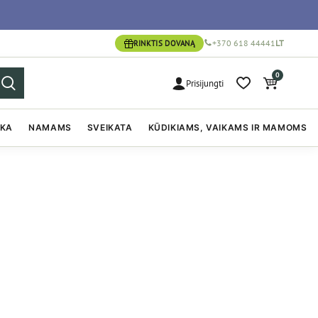
+370 618 44441
LT
RINKTIS DOVANĄ
0
Prisijungti
IKA
NAMAMS
SVEIKATA
KŪDIKIAMS, VAIKAMS IR MAMOMS