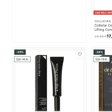
LIKO KELI VNT
COLLISTAR
Collistar C
Lifting Co
Moterims
17
24,43 €
-29%
-24%
3-10 D.
3-10 D.