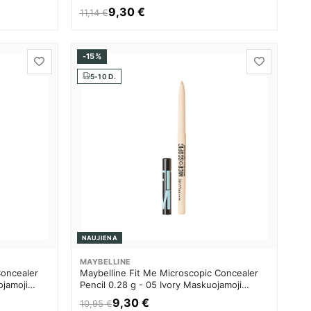
priemonė Moterims
9,30 €
11,14 €
-15%
5-10 D.
3
m
NAUJIENA
ų!
MAYBELLINE
Concealer
Maybelline Fit Me Microscopic Concealer
ojamoji
Pencil 0.28 g - 05 Ivory Maskuojamoji
priemonė Moterims
9,30 €
10,95 €