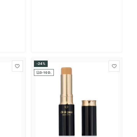
-24%
3-10 D.