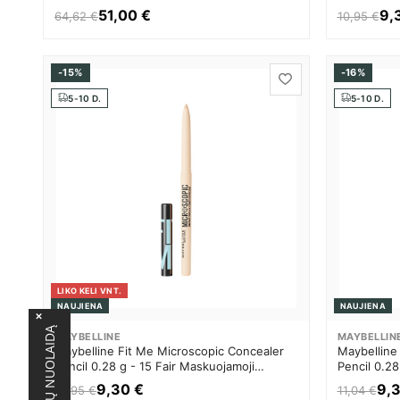
priemonė 
51,00 €
9,
64,62 €
10,95 €
-15%
-16%
5-10 D.
5-10 D.
LIKO KELI VNT.
NAUJIENA
NAUJIENA
MAYBELLINE
MAYBELLIN
Maybelline Fit Me Microscopic Concealer
Maybelline
Pencil 0.28 g - 15 Fair Maskuojamoji
Pencil 0.28
priemonė Moterims
priemonė 
9,30 €
9,3
10,95 €
11,04 €