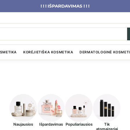
! ! ! IŠPARDAVIMAS ! ! !
OSMETIKA
KORĖJIETIŠKA KOSMETIKA
DERMATOLOGINĖ KOSMET
Naujausios
Išpardavimas
Populiariausios
Tik
atomaizeriai