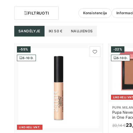
FILTRUOTI
Konsistencija
Informaci
SANDĖLYJE
IKI 50 €
NAUJIENOS
-55%
-22%
5-10 D.
5-10 D.
LIKO KELI VNT
PUPA MILA
Pupa Never
in One Face
paletė Mot
23
30,14 €
LIKO KELI VNT.