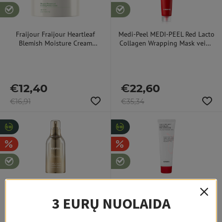
Fraijour Fraijour Heartleaf
Medi-Peel MEDI-PEEL Red Lacto
Blemish Moisture Cream
Collagen Wrapping Mask veido
kremas sausai ir jautriai veido
kaukė su kolagenu, 70 ml
odai, 100 ml
€
12,40
€
22,60
€
16,91
€
35,34
MEDI-PEEL Premium Golden
COSRX AC Collection
Camellia Wrinkle Essense
Lightweight Soothing
3 EURŲ NUOLAIDA
senėjimą stabdanti veido
Moisturizer veido kremas
esencija, 50 ml
probleminei odai, 80 ml