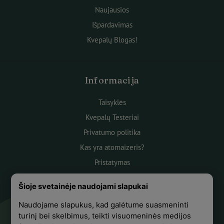
Naujausios
Išpardavimas
Kvepalų Blogas!
Informacija
Taisyklės
Kvepalų Testeriai
Privatumo politika
Kas yra atomaizeris?
Pristatymas
Atsiskaitymas
Šioje svetainėje naudojami slapukai
Apie mus
Naudojame slapukus, kad galėtume suasmeninti
Atsiliepimai
turinį bei skelbimus, teikti visuomeninės medijos