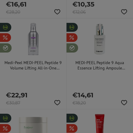
€
16,61
€
10,35
€
28,20
€
12,06
Medi-Peel MEDI-PEEL Peptide 9
MEDI-PEEL Peptide 9 Aqua
Volume Lifting All-in-One
Essence Lifting Ampoule
Essence PRO veido esencija su
jauninanti ampulė su peptidais,
liftingo efektu, 100 ml
50 ml
€
22,91
€
14,61
€
30,87
€
18,20