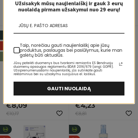
Užsisakyk mūsų naujienlaiškį ir gauk 3 eurų
nuolaidą pirmam užsakymui nuo 29 eurų!
€
23,50
€
13,23
€
36,27
€
20,46
Taip, norėčiau gauti naujienlaiškį apie jūsų
produktus, paslaugas bei pasiūlymus, kurie man
galėtų būti aktualūs.
Jūsų pateikti duomenys bus tvarkomi remiantis ES Bendruoju
duomenų apsaugos reglamentu BDAR 2016/679 (angl. GDPR).
Užsiprenumeruodami naujienlaiškį, jūs sutinkate gauti
Jigott Collagen Ultimate Real
VT COSMETICS CICA Spot Patch
reklaminius bei su užsakymu susijusius el. laiškus.
Collagen Cream, 150 ml
Pleistrai spuogams, 48 vnt
GAUTI NUOLAIDĄ
€
8,09
€
4,23
€
10,17
€
8,81