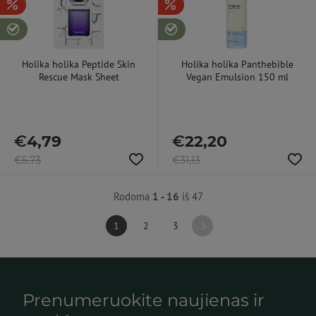
Holika holika Peptide Skin
Holika holika Panthebible
Rescue Mask Sheet
Vegan Emulsion 150 ml
€
4,79
€
22,20
€
5,73
€
31,13
Rodoma
1 - 16
iš 47
1
2
3
Prenumeruokite naujienas ir