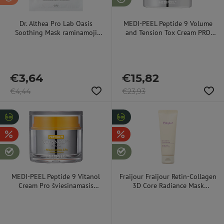
Dr. Althea Pro Lab Oasis
MEDI-PEEL Peptide 9 Volume
Soothing Mask raminamoji
and Tension Tox Cream PRO
veido kaukė, 1 vnt. 27 ml
stangrinamasis veido kremas
su peptidais, 50 ml
€
3,64
€
15,82
€
4,44
€
23,93
MEDI-PEEL Peptide 9 Vitanol
Fraijour Fraijour Retin-Collagen
Cream Pro šviesinamasis
3D Core Radiance Mask
kremas, 50 ml
stiprinamoji veido kaukė, 75 ml