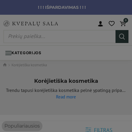
! ! ! IŠPARDAVIMAS ! ! !
0
KATEGORIJOS
Korėjietiška kosmetika
Korėjietiška kosmetika
Trendu tapusi korėjietiška kosmetika pelnė ypatingą pripažinimą visame pasaulyje dėka savo inovatyvumo bei itin aukštos kokybės. Korėjietiškos kosmetikos produktai išsiskiria veiksmingomis formulėmis, natūraliais ingridientais, jiems kurti taikomos naujausios ir inovatyvios technologijos. Be to, korėjietiška odos priežiūros rutina yra žinoma dėl savo daugialypio požiūrio į jūsų odą, padeda pasiekti nepriekaištingą odos išvaizdą ir ilgalaikį rezultatą. Korėjietiškos kosmetikos asortimentas yra ypač platus: veido kaukės, esencijos, serumai, drėkinamieji kremai, veido valikliai, makiažo priemonės ir t.t. Korėjietiški veido kremai, korėjietiškos veido lakštinės kaukės, BB ir CC kremai yra tarp populiariausių bei labiausiai vertinamų produktų visame pasaulyje. Nesvarbu, ar ieškote kasdienės priežiūros priemonių, ar specialių produktų konkrečioms odos problemoms spręsti, korėjietiška kosmetika patenkins įvairius net išrankiausios odos poreikius.
Read more
Populiariausios
FILTRAS