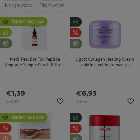
Naujausios
Pigiausios
IŠSIUNTIMAS 24H
Medi-Peel Bor-Tox Peptide
Jigott Collagen Healing Cream
Ampoule Sample Pouch liftingo
naktinis veido kremas su
ampulė su peptidų kompleksu,
kologenu, 100 ml
2 ml
€
1,39
€
6,93
€
3,00
€
8,32
IŠSIUNTIMAS 24H