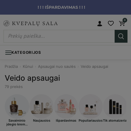
! ! ! IŠPARDAVIMAS ! ! !
0
KATEGORIJOS
Pradžia
›
Kūnui
›
Apsaugai nuo saulės
›
Veido apsaugai
Veido apsaugai
79 prekės
Savaiminio
Naujausios
Išpardavimas
Populiariausios
Tik atomaizeriai
įdegio kremai
veidui