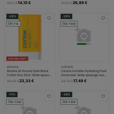
Moterims
nuo saulės Unisex
14,10 €
26,89 €
18,17 €
31,53 €
-20%
-29%
1-7 D.
4-7 D.D
LIKO KELI VNT.
MISSHA
CERAVE
Missha All Around Safe Block
Cerave Invisible Hydrating Fluid
Cotton Sun Stick Veido apsauga
Sunscreen Veido apsauga nuo
nuo saulės Unisex
saulės Unisex
23,33 €
17,49 €
29,06 €
24,73 €
-17%
-28%
4-7 D.D
4-7 D.D