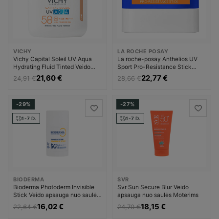
VICHY
LA ROCHE POSAY
Vichy Capital Soleil UV Aqua
La roche-posay Anthelios UV
Hydrating Fluid Tinted Veido
Sport Pro-Resistance Stick
apsauga nuo saulės Moterims
Veido apsauga nuo saulės
21,60 €
22,77 €
24,91 €
28,66 €
Unisex
-29%
-27%
1-7 D.
1-7 D.
BIODERMA
SVR
Bioderma Photoderm Invisible
Svr Sun Secure Blur Veido
Stick Veido apsauga nuo saulės
apsauga nuo saulės Moterims
Unisex
16,02 €
18,15 €
22,64 €
24,70 €