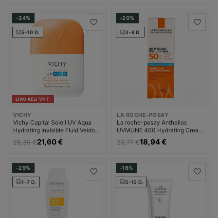
-24%
-20%
5-10 D.
3-8 D.
LIKO KELI VNT.
VICHY
LA ROCHE-POSAY
Vichy Capital Soleil UV Aqua
La roche-posay Anthelios
Hydrating Invisible Fluid Veido
UVMUNE 400 Hydrating Cream
apsauga nuo saulės Moterims
Veido apsauga nuo saulės
21,60 €
18,94 €
28,39 €
23,77 €
Unisex
-29%
-16%
1-7 D.
5-10 D.