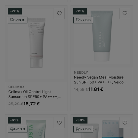
-26%
-19%
5-10 D.
1-7 D.D
NEEDLY
Needly Vegan Meal Moisture
Sun SPF 50+ PA++++, Veido
CELIMAX
apsauga nuo saulės Unisex
11,81 €
14,59 €
Celimax Oil Control Light
Sunscreen SPF50+ PA++++,
Veido apsauga nuo saulės
18,72 €
25,29 €
Unisex
-61%
-38%
1-7 D.D
1-7 D.D