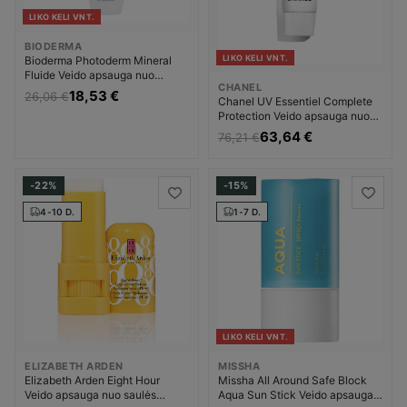
LIKO KELI VNT.
BIODERMA
LIKO KELI VNT.
Bioderma Photoderm Mineral
Fluide Veido apsauga nuo
CHANEL
saulės Unisex
18,53 €
26,06 €
Chanel UV Essentiel Complete
Protection Veido apsauga nuo
saulės Unisex
63,64 €
76,21 €
-22%
-15%
4-10 D.
1-7 D.
LIKO KELI VNT.
ELIZABETH ARDEN
MISSHA
Elizabeth Arden Eight Hour
Missha All Around Safe Block
Veido apsauga nuo saulės
Aqua Sun Stick Veido apsauga