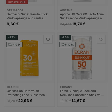
LIKO KELI VNT.
DERMACOL
APOTHE
Dermacol Sun Cream In Stick
Apothe UV Cera 6X Lacto Aqua
Veido apsauga nuo saulės
Sun Essence Veido apsauga nuo
Unisex
saulės Unisex
9,60 €
18,76 €
24,47 €
-27%
-26%
3-10 D.
4-10 D.
CLARINS
ECRAN®
Clarins Sun Care Youth-
Ecran Sunnique Face and
Protecting Face Sunscreen
Neckline Sunscreen Stick Veido
Veido apsauga nuo saulės
apsauga nuo saulės Unisex
22,93 €
14,67 €
31,20 €
19,70 €
Saulės priemonė Moterims