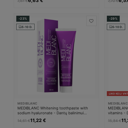
6,63 €
6,5
7,97 €
7,70 €
-23%
-29%
5-10 D.
5-10 D.
LIKO KELI VNT
MEDIBLANC
MEDIBLANC
MEDIBLANC Whitening toothpaste with
MEDIBLANC
sodium hyaluronate - Dantų balinimui
vitamins - 
Dantų balinimo priemonė Unisex
priemonė 
11,22 €
11
14,61 €
15,84 €