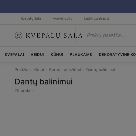
Kvepalų Sala
wowshop.lt
kudikiuprekes.lt
KVEPALAI
VEIDUI
KŪNUI
PLAUKAMS
DEKORATYVINĖ K
Pradžia
›
Kūnui
›
Burnos priežiūrai
›
Dantų balinimui
Dantų balinimui
20 prekės