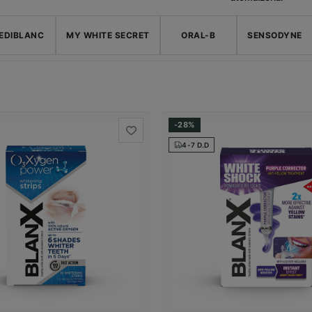
EDIBLANC
MY WHITE SECRET
ORAL-B
SENSODYNE
-28%
4-7 D.D