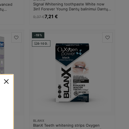
Signal Whitening toothpaste White now
dvanced
3in1 Forever Young Dantų balinimui Dantų
tų
balinimo priemonė Moterims
nė Unisex
7,21 €
9,37 €
-19%
5-10 D.
BLANX
thpaste
BlanX Teeth whitening strips Oxygen
!