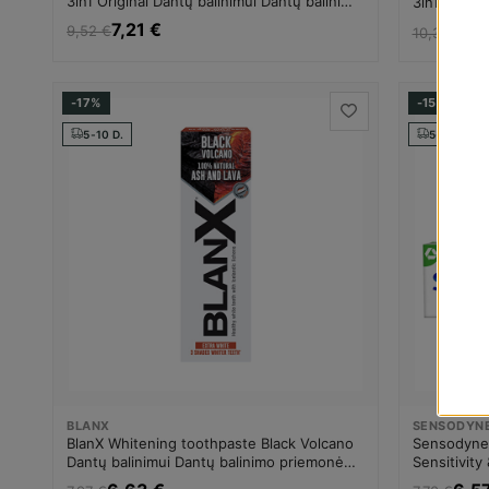
3in1 Original Dantų balinimui Dantų balinimo
3in1 White
priemonė Moterims
balinimo p
7,21 €
7,2
9,52 €
10,37 €
-17%
-15%
5-10 D.
5-10 D.
BLANX
SENSODYN
BlanX Whitening toothpaste Black Volcano
Sensodyne 
Dantų balinimui Dantų balinimo priemonė
Sensitivit
Unisex
balinimui 