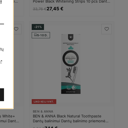
priemonė
Power Black Whitening Strips 10 pcs Dantų
balinimui Dantų balinimo priemonė Unisex
27,45 €
33,76 €
-21%
5-10 D.
i
LIKO KELI VNT.
BEN & ANNA
s White+
BEN & ANNA Black Natural Toothpaste
imui Dantų
Dantų balinimui Dantų balinimo priemonė
Unisex