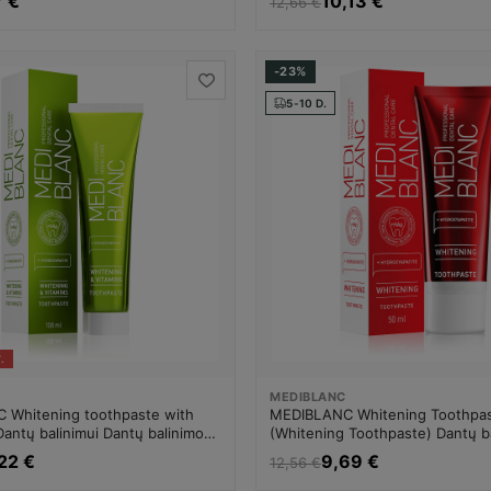
7 €
10,13 €
12,66 €
-23%
5-10 D.
.
MEDIBLANC
 Whitening toothpaste with
MEDIBLANC Whitening Toothpa
Dantų balinimui Dantų balinimo
(Whitening Toothpaste) Dantų ba
Unisex
Dantų balinimo priemonė Unisex
,22 €
9,69 €
12,56 €