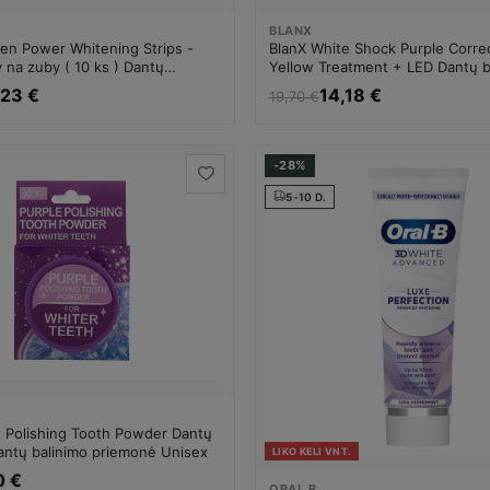
BLANX
en Power Whitening Strips -
BlanX White Shock Purple Correc
y na zuby ( 10 ks ) Dantų
Yellow Treatment + LED Dantų b
Dantų balinimo priemonė Unisex
Dantų balinimo priemonė Unisex
,23 €
14,18 €
19,70 €
-28%
5-10 D.
e Polishing Tooth Powder Dantų
Dantų balinimo priemonė Unisex
LIKO KELI VNT.
0 €
ORAL B