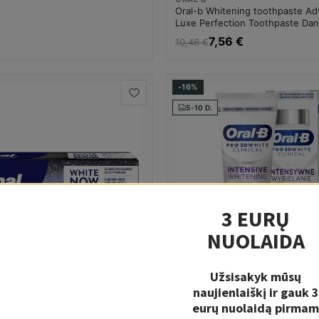
Oral-b Whitening toothpaste A
Luxe Perfection Toothpaste Dan
balinimui Dantų balinimo priemo
7,56 €
10,46 €
-16%
5-10 D.
3 EURŲ
NUOLAIDA
Užsisakyk mūsų
naujienlaiškį ir gauk 3
eurų nuolaidą pirmam
ORAL B
tening toothpaste White Now
Oral-b Intensive Whitening Too
užsakymui nuo 29 eurų