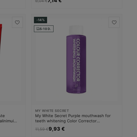
7,14 €
9,04 €
-14%
5-10 D.
MY WHITE SECRET
ste
My White Secret Purple mouthwash for
linimui
teeth whitening Color Corrector
(Whitening Mouthwash) Dantų balinimui
9,93 €
11,59 €
Dantų balinimo priemonė Unisex