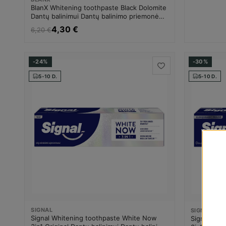
BlanX Whitening toothpaste Black Dolomite
Dantų balinimui Dantų balinimo priemonė
Unisex
4,30 €
6,20 €
-24%
-30%
5-10 D.
5-10 D.
SIGNAL
SIGNAL
Signal Whitening toothpaste White Now
Signal Whi