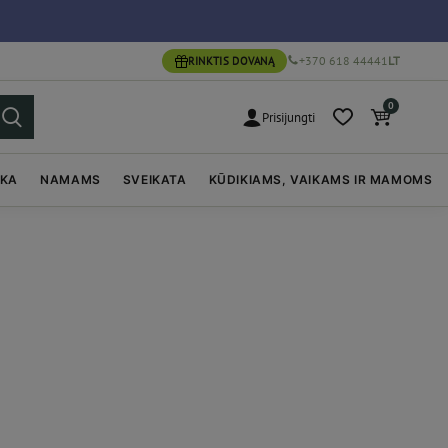
+370 618 44441
LT
RINKTIS DOVANĄ
0
Prisijungti
IKA
NAMAMS
SVEIKATA
KŪDIKIAMS, VAIKAMS IR MAMOMS