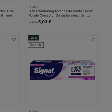
BLANX
tor Anti-
BlanX Whitening toothpaste White Shock
alinimui
Purple Corrector Dantų balinimui Dantų
balinimo priemonė Unisex
5,03 €
6,19 €
-23%
5-10 D.
SIGNAL