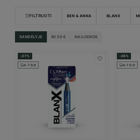
FILTRUOTI
BEN & ANNA
BLANX
M
SANDĖLYJE
IKI 50 €
NAUJIENOS
-27%
-26%
4-7 D.D
4-7 D.D