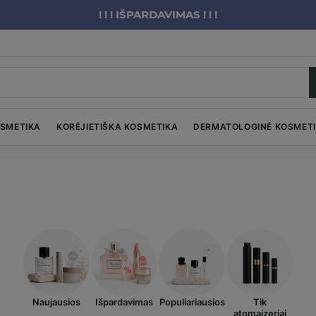
! ! ! IŠPARDAVIMAS ! ! !
OSMETIKA
KORĖJIETIŠKA KOSMETIKA
DERMATOLOGINĖ KOSMET
Naujausios
Išpardavimas
Populiariausios
Tik
atomaizeriai