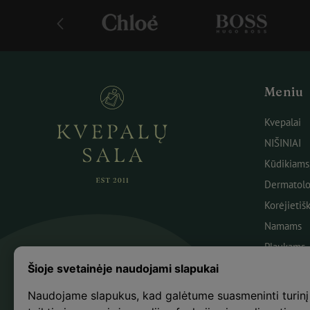
Meniu
Kvepalai
NIŠINIAI
Kūdikiams
Dermatolo
Korėjietiš
Namams
Plaukams
Veidui
Šioje svetainėje naudojami slapukai
Kūnui
Naudojame slapukus, kad galėtume suasmeninti turinį
Kosmetika