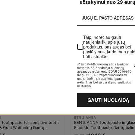
 Boost Dantų balinimui Dantų
Dantų balinimui Dantų balinimo 
riemonė Moterims
Unisex
1 €
11,05 €
13,15 €
-20%
Taip, norėčiau gauti
5-10 D.
naujienlaiškį apie jūsų
produktus, paslaugas be
pasiūlymus, kurie man
galėtų būti aktualūs.
Jūsų pateikti duomenys bus
tvarkomi remiantis ES Bendruoju
duomenų apsaugos reglamentu
BDAR 2016/679 (angl. GDPR).
Užsiprenumeruodami
naujienlaiškį, jūs sutinkate gauti
reklaminius bei su užsakymu
susijusius el. laiškus.
GAUTI NUOLAIDĄ
E
BEN & ANNA
Toothpaste for sensitive teeth
BEN & ANNA Toothpaste in glas
y & Gum Whitening Dantų
Fluoride Toothpaste Dantų balin
Dantų balinimo priemonė Unisex
balinimo priemonė Unisex