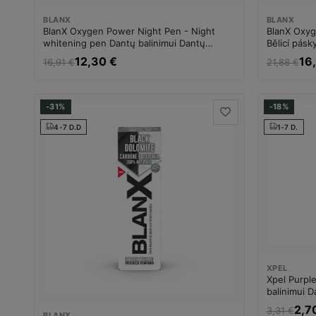
BLANX
BLANX
BlanX Oxygen Power Night Pen - Night
BlanX Oxyg
whitening pen Dantų balinimui Dantų
Bělicí pásk
balinimo priemonė Unisex
balinimui 
12,30 €
16
16,91 €
21,88 €
-31%
-18%
4-7 D.D
1-7 D.
XPEL
Xpel Purpl
balinimui 
2,7
3,31 €
BLANX