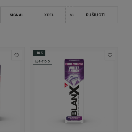
RŪŠIUOTI
SIGNAL
XPEL
VISI ŽENKLAI →
-19%
4-7 D.D