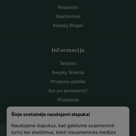
Naujausios
Išpardavimas
Kvepalų Blogas!
Informacija
Taisyklės
Kvepalų Testeriai
Privatumo politika
Kas yra atomaizeris?
Pristatymas
Atsiskaitymas
Šioje svetainėje naudojami slapukai
Apie mus
Naudojame slapukus, kad galėtume suasmeninti
Atsiliepimai
turinį bei skelbimus, teikti visuomeninės medijos