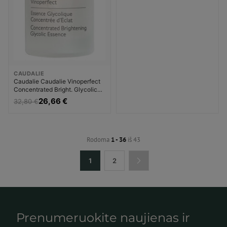
CAUDALIE
Caudalie Caudalie Vinoperfect
Concentrated Bright. Glycolic
Essence Pigmentinių dėmių
26,66 €
32,80 €
šalinimo priemonė Moterims
Rodoma
1 - 36
iš 43
1
2
Prenumeruokite naujienas ir