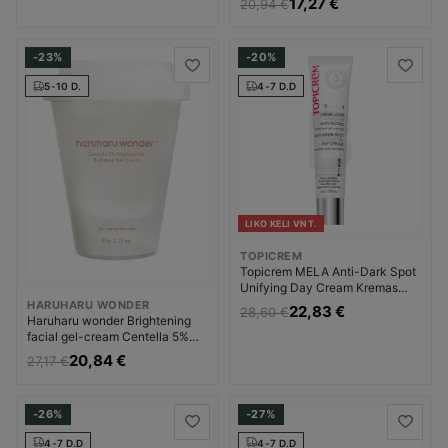
17,27 €
20,94 €
dėmių Unisex
-23%
-20%
5-10 D.
4-7 D.D
LIKO KELI VNT.
TOPICREM
Topicrem MELA Anti-Dark Spot
Unifying Day Cream Kremas
nuo pigmentinių dėmių Moterims
HARUHARU WONDER
22,83 €
28,60 €
Haruharu wonder Brightening
facial gel-cream Centella 5%
Niacinamide (Radiance Gel
20,84 €
27,17 €
Cream) Veido gelis Moterims
-26%
-27%
4-7 D.D
4-7 D.D