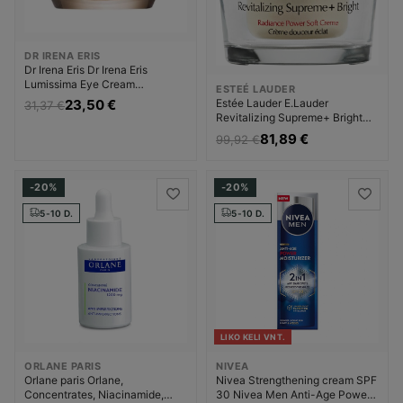
DR IRENA ERIS
Dr Irena Eris Dr Irena Eris
Lumissima Eye Cream
ESTEÉ LAUDER
Pigmentinių dėmių šalinimo
23,50 €
Estée Lauder E.Lauder
31,37 €
priemonė Moterims
Revitalizing Supreme+ Bright
Soft Cream Pigmentinių dėmių
81,89 €
99,92 €
šalinimo priemonė Moterims
-20%
-20%
5-10 D.
5-10 D.
LIKO KELI VNT.
ORLANE PARIS
NIVEA
Orlane paris Orlane,
Nivea Strengthening cream SPF
Concentrates, Niacinamide,
30 Nivea Men Anti-Age Power