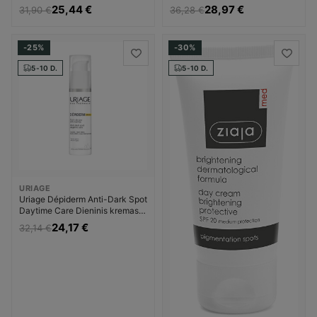
Anti-Imperfections,
(Moisturizer) Veido kremas su
25,44 €
28,97 €
31,90 €
36,28 €
Concentrate, For Face,
SPF Vyrams
Niacinamido serumas Moterims
-25%
-30%
5-10 D.
5-10 D.
URIAGE
Uriage Dépiderm Anti-Dark Spot
Daytime Care Dieninis kremas
Kremas nuo pigmentinių dėmių
24,17 €
32,14 €
Moterims