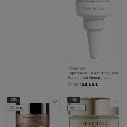
TOPICREM
Topicrem MELA Anti-Dark Spot
Concentrate Kremas nuo
pigmentinių dėmių Moterims
28,53 €
36,69 €
-25%
-18%
5-10 D.
5-10 D.