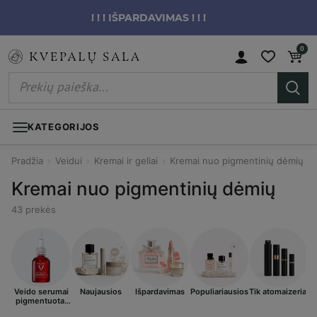
! ! ! IŠPARDAVIMAS ! ! !
0
KATEGORIJOS
Pradžia
›
Veidui
›
Kremai ir geliai
›
Kremai nuo pigmentinių dėmių
Kremai nuo pigmentinių dėmių
43 prekės
Veido serumai
Naujausios
Išpardavimas
Populiariausios
Tik atomaizeriai
pigmentuotai
odai