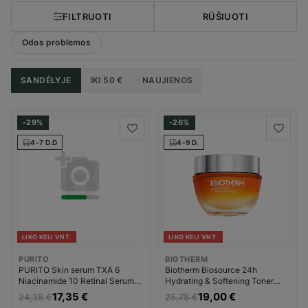
FILTRUOTI
RŪŠIUOTI
Odos problemos
SANDĖLYJE
IKI 50 €
NAUJIENOS
-29%
-26%
4-7 D.D
4-9 D.
LIKO KELI VNT.
LIKO KELI VNT.
PURITO
BIOTHERM
PURITO Skin serum TXA 6
Biotherm Biosource 24h
Niacinamide 10 Retinal Serum
Hydrating & Softening Toner
Pigmentinių dėmių šalinimo
Drėkinamasis veido kremas
17,35 €
19,00 €
24,38 €
25,78 €
priemonė Moterims
Moterims