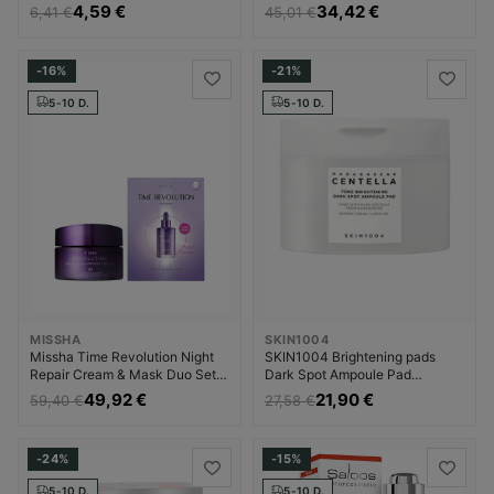
Veido kaukė Korėjietiška
Dermatologinis Kremas nuo
4,59 €
34,42 €
6,41 €
45,01 €
Hidrogelinė veido kaukė Unisex
pigmentinių dėmių Moterims
-16%
-21%
5-10 D.
5-10 D.
MISSHA
SKIN1004
Missha Time Revolution Night
SKIN1004 Brightening pads
Repair Cream & Mask Duo Set -
Dark Spot Ampoule Pad
gift set Drėkinamasis veido
Pigmentinių dėmių šalinimo
49,92 €
21,90 €
59,40 €
27,58 €
kremas Moterims
priemonė Moterims
-24%
-15%
5-10 D.
5-10 D.