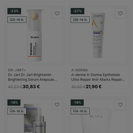
-23%
-27%
5-10 D.
5-10 D.
DR. JART+
A-DERMA
Dr. Jart Dr. Jart Brightamin
A-derma A-Derma Epitheliale
Brightening Serum Ampoule
Ultra Repair Anti-Marks Repair
Drėkinamasis veido kremas
Cream SPF50+ Dermatologinis
30,83 €
21,90 €
40,23 €
30,00 €
Moterims
Kremas nuo pigmentinių dėmių
Moterims
-18%
-18%
5-10 D.
5-10 D.