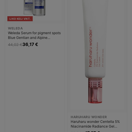
LIKO KELI VNT.
WELEDA
Weleda Serum for pigment spots
Blue Gentian and Alpine
Edelweiss (Serum) Veido
36,17 €
44,02 €
serumas pigmentuotai odai
Moterims
HARUHARU WONDER
Haruharu wonder Centella 5%
Niacinamide Radiance Gel
Cream Kremas nuo pigmentinių