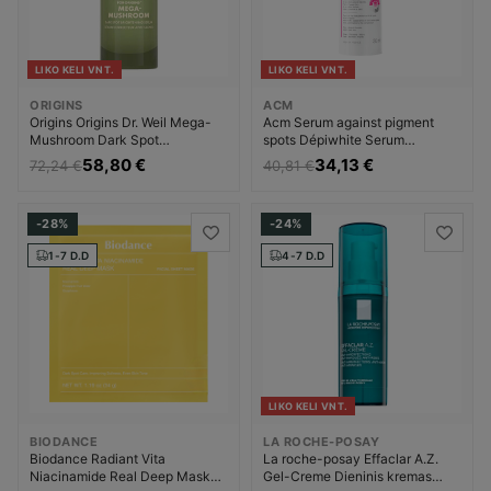
LIKO KELI VNT.
LIKO KELI VNT.
ORIGINS
ACM
Origins Origins Dr. Weil Mega-
Acm Serum against pigment
Mushroom Dark Spot
spots Dépiwhite Serum
Brightening Serum Pigmentinių
Pigmentinių dėmių šalinimo
58,80 €
34,13 €
72,24 €
40,81 €
dėmių šalinimo priemonė
priemonė Moterims
Moterims
-28%
-24%
1-7 D.D
4-7 D.D
LIKO KELI VNT.
BIODANCE
LA ROCHE-POSAY
Biodance Radiant Vita
La roche-posay Effaclar A.Z.
Niacinamide Real Deep Mask
Gel-Creme Dieninis kremas