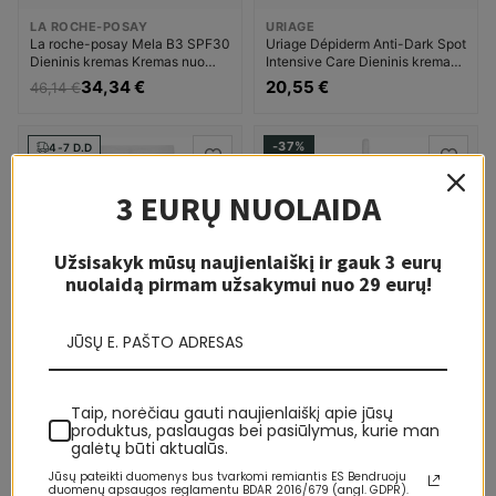
LA ROCHE-POSAY
URIAGE
La roche-posay Mela B3 SPF30
Uriage Dépiderm Anti-Dark Spot
Dieninis kremas Kremas nuo
Intensive Care Dieninis kremas
pigmentinių dėmių Moterims
Dermatologinis Kremas nuo
34,34 €
20,55 €
46,14 €
pigmentinių dėmių Moterims
-37%
4-7 D.D
1-7 D.
3 EURŲ NUOLAIDA
Užsisakyk mūsų naujienlaiškį ir gauk 3 eurų
nuolaidą pirmam užsakymui nuo 29 eurų!
LIKO KELI VNT.
LIKO KELI VNT.
TOPICREM
NOVEXPERT
Topicrem Instant Radiance
Novexpert Polyphenols
Mask Kremas nuo pigmentinių
Targeted Dark Spot Corrector
Taip, norėčiau gauti naujienlaiškį apie jūsų
dėmių Moterims
Vietinė priežiūra Pigmentinių
16,26 €
11,48 €
18,16 €
produktus, paslaugas bei pasiūlymus, kurie man
dėmių šalinimo priemonė
galėtų būti aktualūs.
Moterims
Jūsų pateikti duomenys bus tvarkomi remiantis ES Bendruoju
-13%
-15%
duomenų apsaugos reglamentu BDAR 2016/679 (angl. GDPR).