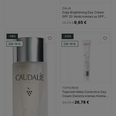
ZIAJA
Ziaja Brightening Day Cream
SPF 20 Veido kremas su SPF
Moterims
9,65 €
13,73 €
-19%
-23%
5-10 D.
5-10 D.
TOPICREM
Topicrem Mela Corrective Day
Cream Dieninis kremas Kremas
nuo pigmentinių dėmių Moterims
26,78 €
34,70 €