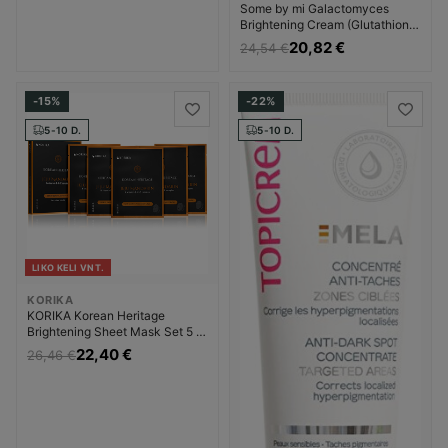
Some by mi Galactomyces
Brightening Cream (Glutathione
Brightening Cream) Kremas nuo
20,82 €
24,54 €
pigmentinių dėmių Moterims
-15%
-22%
5-10 D.
5-10 D.
LIKO KELI VNT.
KORIKA
KORIKA Korean Heritage
Brightening Sheet Mask Set 5 ×
Skaistinamoji veido kaukė
22,40 €
26,46 €
Moterims