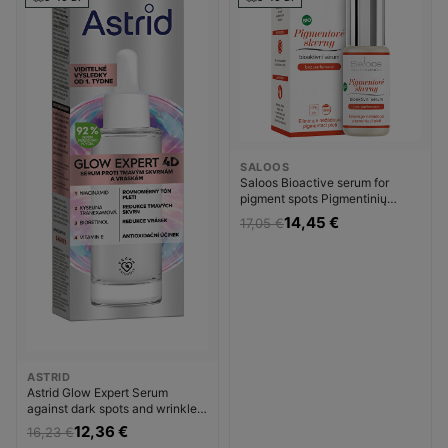
SALOOS
Saloos Bioactive serum for
pigment spots Pigmentinių
dėmių šalinimo priemonė
14,45 €
17,05 €
Moterims
ASTRID
Astrid Glow Expert Serum
against dark spots and wrinkles
Veido serumas pigmentuotai
12,36 €
16,23 €
odai Moterims