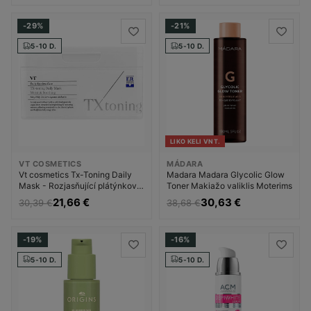
-29%
-21%
5-10 D.
5-10 D.
LIKO KELI VNT.
VT COSMETICS
MÁDARA
Vt cosmetics Tx-Toning Daily
Madara Madara Glycolic Glow
Mask - Rozjasňující plátýnková
Toner Makiažo valiklis Moterims
maska ( 30 ks ) Drėkinamasis
21,66 €
30,63 €
30,39 €
38,68 €
veido kremas Moterims
-19%
-16%
5-10 D.
5-10 D.