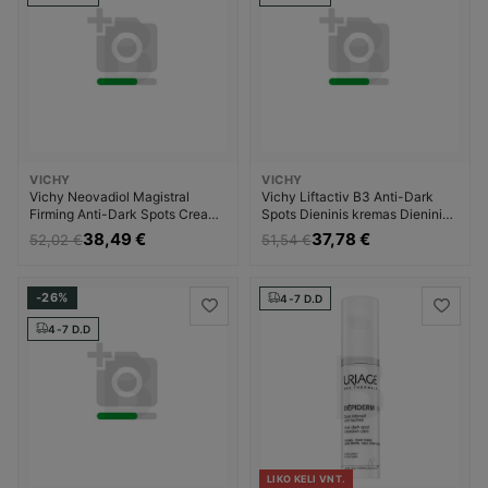
VICHY
VICHY
Vichy Neovadiol Magistral
Vichy Liftactiv B3 Anti-Dark
Firming Anti-Dark Spots Cream
Spots Dieninis kremas Dieninis
Dieninis kremas Kremas nuo
veido kremas Moterims
38,49 €
37,78 €
52,02 €
51,54 €
pigmentinių dėmių Moterims
-26%
4-7 D.D
4-7 D.D
LIKO KELI VNT.