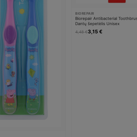
BIOREPAIR
Biorepair Antibacterial Toothbru
Dantų šepetėlis Unisex
3,15 €
4,48 €