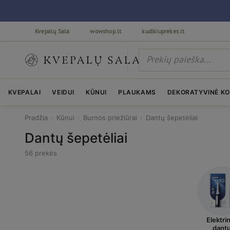
Kvepalų Sala
wowshop.lt
kudikiuprekes.lt
KVEPALAI
VEIDUI
KŪNUI
PLAUKAMS
DEKORATYVINĖ K
Pradžia
›
Kūnui
›
Burnos priežiūrai
›
Dantų šepetėliai
Dantų šepetėliai
56 prekės
Elektrin
dant