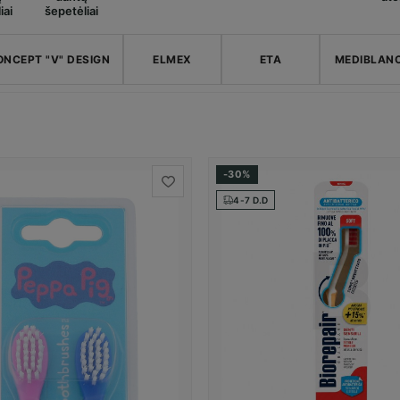
iai
šepetėliai
ONCEPT "V" DESIGN
ELMEX
ETA
MEDIBLAN
-30%
4-7 D.D