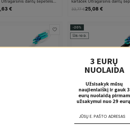
Ultragarsinis dantų šepetėlis
kartáček Ultragarsinis dantų šep
Unisex
,63 €
25,08 €
33,77 €
-20%
5-10 D.
3 EURŲ
NUOLAIDA
Užsisakyk mūsų
naujienlaiškį ir gauk 3
eurų nuolaidą pirmam
užsakymui nuo 29 eurų
NICEBOY
N Sonic White sonic toothbrush
Niceboy ION Sonic Black - sonic
is dantų šepetėlis Unisex
toothbrush Ultragarsinis dantų 
Unisex