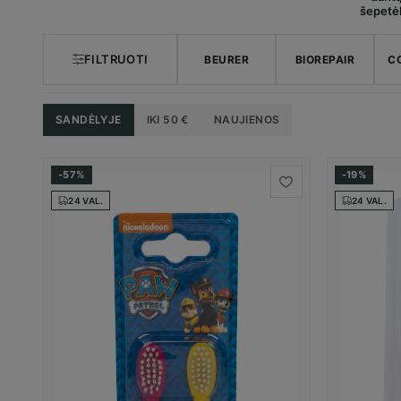
šepetėl
FILTRUOTI
BEURER
BIOREPAIR
C
SANDĖLYJE
IKI 50 €
NAUJIENOS
-57%
-19%
24 VAL.
24 VAL.