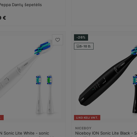
Peppa Dantų šepetėlis
9 €
-26%
5-10 D.
.
LIKO KELI VNT.
NICEBOY
 Sonic Lite White - sonic
Niceboy ION Sonic Lite Black - 