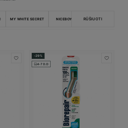
RŪŠIUOTI
C
MY WHITE SECRET
NICEBOY
NICKELODEON
OR
-29%
4-7 D.D