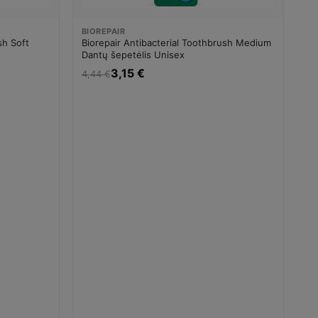
BIOREPAIR
sh Soft
Biorepair Antibacterial Toothbrush Medium
Dantų šepetėlis Unisex
3,15 €
4,44 €