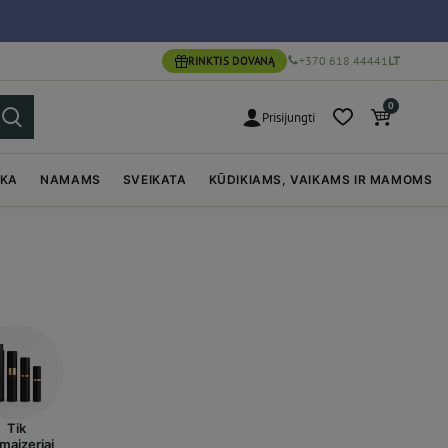
+370 618 44441
LT
RINKTIS DOVANĄ
0
Prisijungti
IKA
NAMAMS
SVEIKATA
KŪDIKIAMS, VAIKAMS IR MAMOMS
Tik
maizeriai