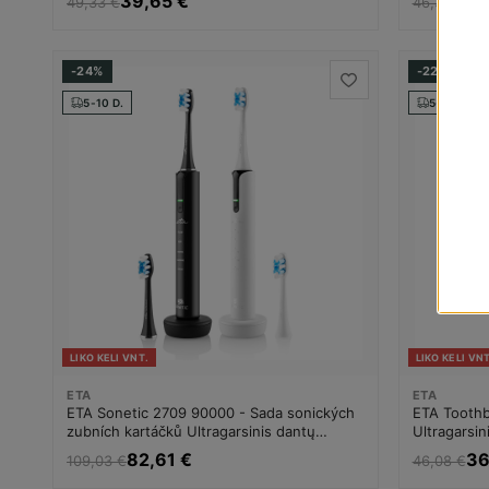
39,65 €
39
49,33 €
46,33 €
-24%
-22%
5-10 D.
5-10 D.
LIKO KELI VNT.
LIKO KELI VNT
ETA
ETA
ETA Sonetic 2709 90000 - Sada sonických
ETA Toothb
zubních kartáčků Ultragarsinis dantų
Ultragarsin
šepetėlis Unisex
82,61 €
36
109,03 €
46,08 €