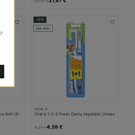
21,97 €
25,91 €
i
-17%
5-10 D.
ORAL B
ra Soft (6-
Oral-b 1-2-3 Fresh Dantų šepetėlis Unisex
4,39 €
5,27 €