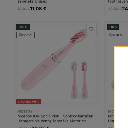
šepetėlis Unisex
toothbrush 
Unisex
11,08 €
24
13,10 €
29,58 €
-20%
-16%
5-10 D.
5-10 D.
LIKO KELI VNT.
NICEBOY
NICEBOY
Niceboy ION Sonic Pink - Sonický kartáček
Niceboy IO
Ultragarsinis dantų šepetėlis Moterims
Ultragarsin