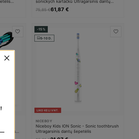
etėlis
sonických kartáčků Ultragarsinis dantų
šepetėlis Unisex
61,87 €
75,85 €
-15%
5-10 D.
!
LIKO KELI VNT.
NICEBOY
Niceboy Kids ION Sonic - Sonic toothbrush
šepetėlis
Ultragarsinis dantų šepetėlis