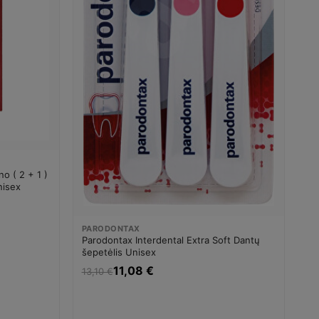
o ( 2 + 1 )
nisex
PARODONTAX
Parodontax Interdental Extra Soft Dantų
šepetėlis Unisex
11,08 €
13,10 €