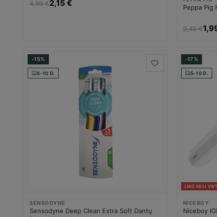
2,15 €
4,99 €
Peppa Pig 
1,9
2,45 €
-15%
-17%
5-10 D.
5-10 D.
LIKO KELI VNT
SENSODYNE
NICEBOY
Sensodyne Deep Clean Extra Soft Dantų
Niceboy ION