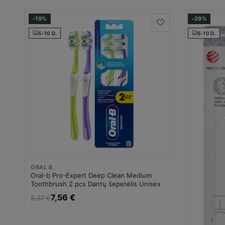
-19%
-29%
5-10 D.
5-10 D.
ORAL B
Oral-b Pro-Expert Deep Clean Medium
Toothbrush 2 pcs Dantų šepetėlis Unisex
7,56 €
9,37 €