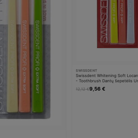
SWISSDENT
Swissdent Whitening Soft Locarn
- Toothbrush Dantų šepetėlis U
9,56 €
12,12 €