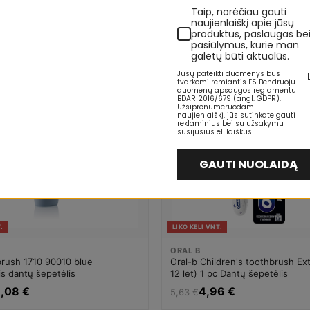
,04 €
39,27 €
48,85 €
Taip, norėčiau gauti
naujienlaiškį apie jūsų
produktus, paslaugas be
pasiūlymus, kurie man
-12%
galėtų būti aktualūs.
5-10 D.
Jūsų pateikti duomenys bus
tvarkomi remiantis ES Bendruoju
duomenų apsaugos reglamentu
BDAR 2016/679 (angl. GDPR).
Užsiprenumeruodami
naujienlaiškį, jūs sutinkate gauti
reklaminius bei su užsakymu
susijusius el. laiškus.
GAUTI NUOLAIDĄ
.
LIKO KELI VNT.
ORAL B
rush 1710 90010 blue
Oral-b Children's toothbrush Ext
is dantų šepetėlis
12 let) 1 pc Dantų šepetėlis
,08 €
4,96 €
5,63 €