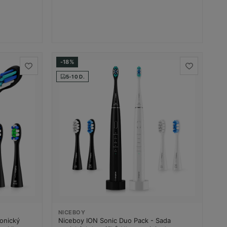
-18%
5-10 D.
NICEBOY
Sonický
Niceboy ION Sonic Duo Pack - Sada