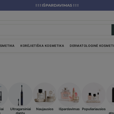
! ! ! IŠPARDAVIMAS ! ! !
OSMETIKA
KORĖJIETIŠKA KOSMETIKA
DERMATOLOGINĖ KOSMET
iai
Ultragarsiniai
Naujausios
Išpardavimas
Populiariausios
ų
dantų
ato