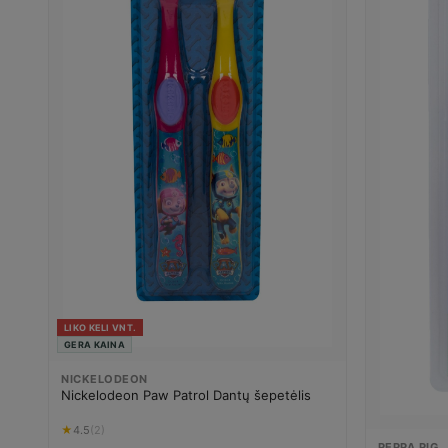
LIKO KELI VNT.
GERA KAINA
NICKELODEON
Nickelodeon Paw Patrol Dantų šepetėlis
★
4.5
(2)
PEPPA PIG