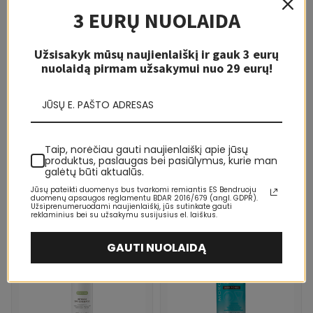
3 EURŲ NUOLAIDA
5-10 D.
5-10 D.
Užsisakyk mūsų naujienlaiškį ir gauk 3 eurų
nuolaidą pirmam užsakymui nuo 29 eurų!
LIKO KELI VNT.
MONDAY
MONDAY
Monday Dry shampoo for dark
Monday Dry shampoo Original
Taip, norėčiau gauti naujienlaiškį apie jūsų
hair Brunette Dry Shampoo
Dry Shampoo Sausas šampūnas
produktus, paslaugas bei pasiūlymus, kurie man
Sausas šampūnas Moterims
Moterims
galėtų būti aktualūs.
8,15 €
8,15 €
10,78 €
10,69 €
Jūsų pateikti duomenys bus tvarkomi remiantis ES Bendruoju
duomenų apsaugos reglamentu BDAR 2016/679 (angl. GDPR).
Užsiprenumeruodami naujienlaiškį, jūs sutinkate gauti
-24%
-13%
reklaminius bei su užsakymu susijusius el. laiškus.
3-10 D.
3-10 D.
GAUTI NUOLAIDĄ