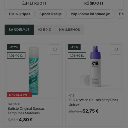
FILTRUOTI
RŪŠIUOTI
Plaukų tipas
Specifikacija
Papildoma informacija:
Povei
SANDĖLYJE
IKI 50 €
NAUJIENOS
-27%
-19%
5-10 D.
5-10 D.
LIKO KELI VNT.
K18
K18 AirWash Sausas šampūnas
BATISTE
Unisex
Batiste Original Sausas
52,75 €
65,45 €
šampūnas Moterims
4,80 €
6,61 €