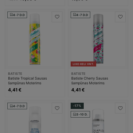
4-7 D.D
4-7 D.D
LIKO KELI VNT.
BATISTE
BATISTE
Batiste Tropical Sausas
Batiste Cherry Sausas
šampūnas Moterims
šampūnas Moterims
4,41 €
4,41 €
-17%
4-7 D.D
3-10 D.