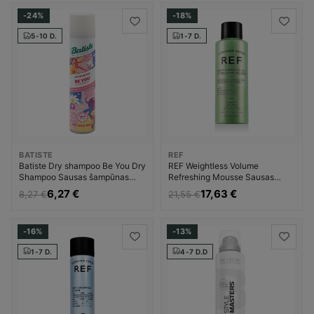
-24%
-18%
5-10 D.
1-7 D.
BATISTE
REF
Batiste Dry shampoo Be You Dry
REF Weightless Volume
Shampoo Sausas šampūnas
Refreshing Mousse Sausas
Moterims
šampūnas Unisex
6,27 €
17,63 €
8,27 €
21,55 €
-16%
-13%
1-7 D.
4-7 D.D