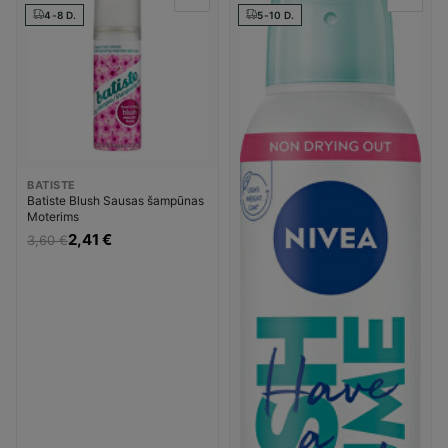
4-8 D.
5-10 D.
BATISTE
Batiste Blush Sausas šampūnas
Moterims
2,41 €
3,60 €