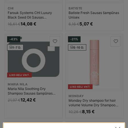
CHI
BATISTE
Farouk Systems CHI Luxury
Batiste Fresh Sausas šampūnas
Black Seed Oil Sausas
Unisex
šampūnas Moterims
14,08 €
5,07 €
16,61 €
6,16 €
-43%
-21%
1-7 D.
5-10 D.
LIKO KELI VNT.
MARIA NILA
LIKO KELI VNT.
Maria Nila Soothing Dry
Shampoo Sausas šampūnas
MONDAY
Unisex
12,42 €
21,97 €
Monday Dry shampoo for hair
volume Volume Dry Shampoo
Sausas šampūnas Moterims
8,15 €
10,26 €
-24%
-24%