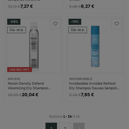
7,27 €
6,27 €
10,13 €
9,08 €
-26%
-15%
3-10 D.
5-10 D.
LIKO KELI VNT.
NIOXIN
INVISIBOBBLE
Nioxin Density Defend
Invisibobble Invisible Refresh
Volumizing Dry Shampoo
Dry Shampoo Sausas šampūnas
Sausas šampūnas Unisex
Moterims
20,04 €
7,85 €
26,95 €
9,28 €
Rodoma
1 - 36
iš 56
1
2