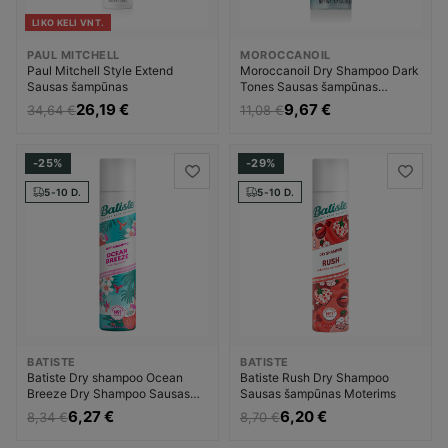
LIKO KELI VNT.
PAUL MITCHELL
MOROCCANOIL
Paul Mitchell Style Extend
Moroccanoil Dry Shampoo Dark
Sausas šampūnas
Tones Sausas šampūnas
Moterims
26,19 €
9,67 €
34,64 €
11,08 €
-25%
-29%
5-10 D.
5-10 D.
BATISTE
BATISTE
Batiste Dry shampoo Ocean
Batiste Rush Dry Shampoo
Breeze Dry Shampoo Sausas
Sausas šampūnas Moterims
šampūnas Moterims
6,27 €
6,20 €
8,34 €
8,70 €