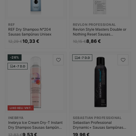
REF
REVLON PROFESSIONAL
REF Dry Shampoo N°204
Revlon Style Masters Double or
Sausas šampūnas Unisex
Nothing Reset Sausas
šampūnas Moterims
10,33 €
8,86 €
12,29 €
10,15 €
-26%
4-7 D.D
4-7 D.D
LIKO KELI VNT.
INEBRYA
SEBASTIAN PROFESSIONAL
Inebrya Ice Cream Dry-T Instant
Sebastian Professional
Dry Shampoo Sausas šampūnas
Drynamic+ Sausas šampūnas
Unisex
Moterims
9,53 €
19,96 €
12,83 €