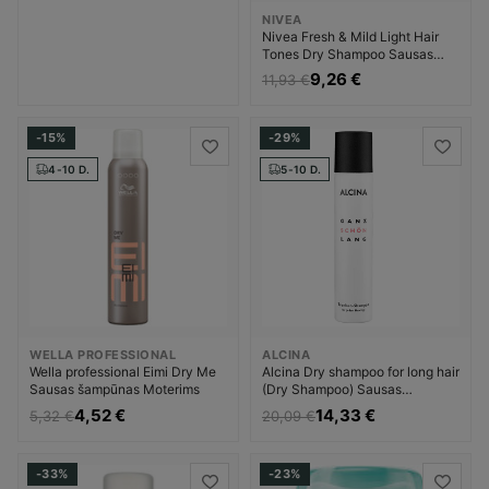
NIVEA
Nivea Fresh & Mild Light Hair
Tones Dry Shampoo Sausas
šampūnas Moterims
9,26 €
11,93 €
-15%
-29%
4-10 D.
5-10 D.
WELLA PROFESSIONAL
ALCINA
Wella professional Eimi Dry Me
Alcina Dry shampoo for long hair
Sausas šampūnas Moterims
(Dry Shampoo) Sausas
šampūnas Moterims
4,52 €
14,33 €
5,32 €
20,09 €
-33%
-23%