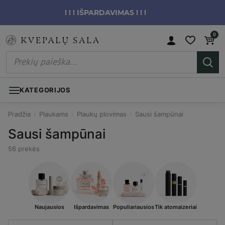
! ! ! IŠPARDAVIMAS ! ! !
0
KATEGORIJOS
Pradžia
›
Plaukams
›
Plaukų plovimas
›
Sausi šampūnai
Sausi šampūnai
56 prekės
Naujausios
Išpardavimas
Populiariausios
Tik atomaizeriai