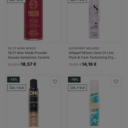
18.21 MAN MADE
ALFAPARF MILANO
18.21 Man Made Powder
Alfaparf Milano Semi Di Lino
Sausas šampūnas Vyrams
Style & Care Texturizing Dry
Shampoo Sausas šampūnas
18,57 €
14,16 €
22,19 €
19,52 €
Plaukų priemonė Moterims
-15%
-18%
4-7 D.D
4-7 D.D