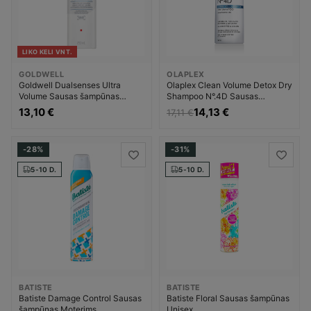
LIKO KELI VNT.
GOLDWELL
OLAPLEX
Goldwell Dualsenses Ultra
Olaplex Clean Volume Detox Dry
Volume Sausas šampūnas
Shampoo N°.4D Sausas
Moterims
šampūnas Moterims
13,10 €
14,13 €
17,11 €
-28%
-31%
5-10 D.
5-10 D.
BATISTE
BATISTE
Batiste Damage Control Sausas
Batiste Floral Sausas šampūnas
šampūnas Moterims
Unisex