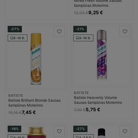
Nivea Fresh Volume Sausas
šampūnas Moterims
9,25 €
12,03 €
-27%
-21%
5-10 D.
3-10 D.
BATISTE
BATISTE
Batiste Heavenly Volume
Batiste Brilliant Blonde Sausas
Sausas šampūnas Moterims
šampūnas Moterims
5,75 €
7,30 €
7,45 €
10,16 €
-16%
-27%
4-10 D.
4-7 D.D