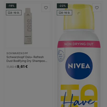
-19%
-22%
3-10 D.
5-10 D.
SCHWARZKOPF
Schwarzkopf Osis+ Refresh
Dust Bodifying Dry Shampoo
Sausas šampūnas Moterims
9,61 €
11,80 €