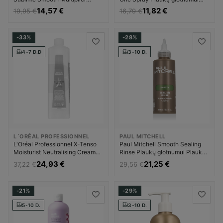
Plaukų kaukė Moterims
Priemonė nuo plaukų pūtimosi
14,57 €
11,82 €
19,95 €
16,79 €
Unisex
-33%
-28%
4-7 D.D
3-10 D.
L´ORÉAL PROFESSIONNEL
PAUL MITCHELL
L'Oréal Professionnel X-Tenso
Paul Mitchell Smooth Sealing
Moisturist Neutralising Cream
Rinse Plaukų glotnumui Plaukų
Plaukų glotnumui Priemonė nuo
priemonė Unisex
24,93 €
21,25 €
37,22 €
29,56 €
plaukų pūtimosi Moterims
-21%
-29%
5-10 D.
3-10 D.