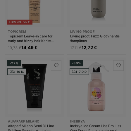
LIKO KELI VNT.
TOPICREM
LIVING PROOF.
Topicrem Leave-in care for
Living proof. Frizz Glotninantis
curly and frizzy hair Karite
šampūnas
(Nourishing Fortifying Cream)
14,49 €
12,72 €
19,73 €
17,11 €
Priemonė pažeistiems plaukams
Moterims
-27%
-30%
3-10 D.
4-7 D.D
ALFAPARF MILANO
INEBRYA
Alfaparf Milano Semi Di Lino
Inebrya Ice Cream Liss Pro Liss
Sublime Smooth Multiplier
One Spray Plaukų glotnumui