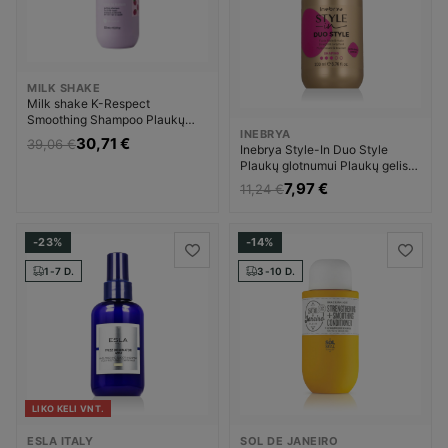
MILK SHAKE
Milk shake K-Respect
Smoothing Shampoo Plaukų
INEBRYA
šampūnas Unisex
30,71 €
39,06 €
Inebrya Style-In Duo Style
Plaukų glotnumui Plaukų gelis
Unisex
7,97 €
11,24 €
-23%
-14%
1-7 D.
3-10 D.
LIKO KELI VNT.
ESLA ITALY
SOL DE JANEIRO