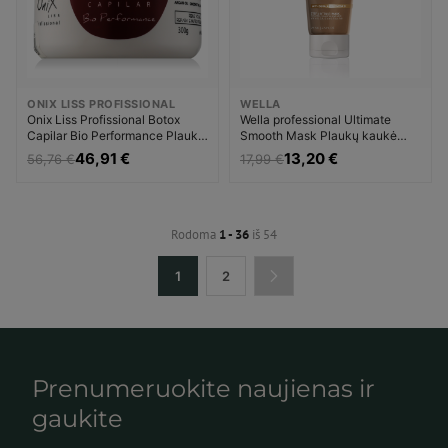
ONIX LISS PROFISSIONAL
WELLA
Onix Liss Profissional Botox
Wella professional Ultimate
Capilar Bio Performance Plaukų
Smooth Mask Plaukų kaukė
kaukė Unisex
Moterims
46,91 €
13,20 €
56,76 €
17,99 €
Rodoma
1 - 36
iš 54
1
2
Prenumeruokite naujienas ir
gaukite