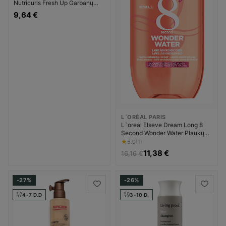
Nutricurls Fresh Up Garbanų
formavimui Priemonė
9,64 €
garbanotiems plaukams
Moterims
L´ORÉAL PARIS
L`oreal Elseve Dream Long 8
Second Wonder Water Plaukų
glotnumui Priemonė nuo plaukų
★
5.0
(1)
pūtimosi Moterims
11,38 €
16,16 €
-27%
-26%
4-7 D.D
3-10 D.