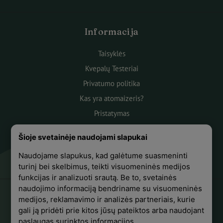
Informacija
Taisyklės
Kvepalų Testeriai
Privatumo politika
Kas yra atomaizeris?
Pristatymas
Atsiskaitymas
Šioje svetainėje naudojami slapukai
Apie mus
Naudojame slapukus, kad galėtume suasmeninti
Atsiliepimai
turinį bei skelbimus, teikti visuomeninės medijos
funkcijas ir analizuoti srautą. Be to, svetainės
naudojimo informaciją bendriname su visuomeninės
medijos, reklamavimo ir analizės partneriais, kurie
+370 618 44441
gali ją pridėti prie kitos jūsų pateiktos arba naudojant
paslaugas surinktos informacijos.