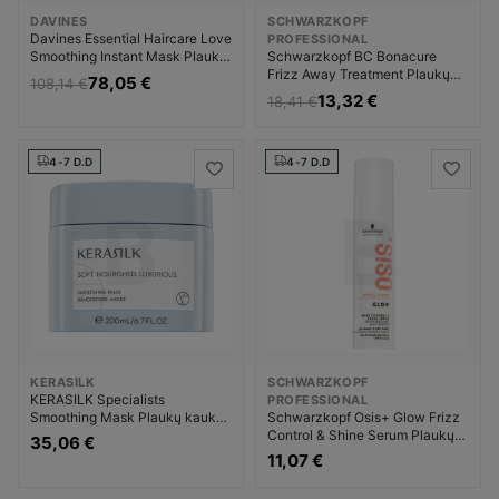
DAVINES
SCHWARZKOPF
Davines Essential Haircare Love
PROFESSIONAL
Smoothing Instant Mask Plaukų
Schwarzkopf BC Bonacure
priemonė Moterims
Frizz Away Treatment Plaukų
78,05 €
108,14 €
kaukė Moterims
13,32 €
18,41 €
4-7 D.D
4-7 D.D
KERASILK
SCHWARZKOPF
KERASILK Specialists
PROFESSIONAL
Smoothing Mask Plaukų kaukė
Schwarzkopf Osis+ Glow Frizz
Unisex
Control & Shine Serum Plaukų
35,06 €
glotnumui Priemonė nuo plaukų
11,07 €
pūtimosi Moterims