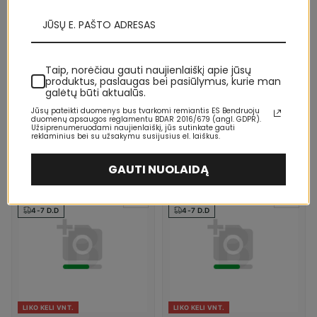
Taip, norėčiau gauti naujienlaiškį apie jūsų
produktus, paslaugas bei pasiūlymus, kurie man
galėtų būti aktualūs.
LIKO KELI VNT.
Jūsų pateikti duomenys bus tvarkomi remiantis ES Bendruoju
INEBRYA
MOROCCANOIL
duomenų apsaugos reglamentu BDAR 2016/679 (angl. GDPR).
Inebrya SheCare Glazed Mask
Moroccanoil Smooth Plaukų
Užsiprenumeruodami naujienlaiškį, jūs sutinkate gauti
Plaukų kaukė Moterims
glotnumui Priemonė nuo plaukų
reklaminius bei su užsakymu susijusius el. laiškus.
pūtimosi Moterims
9,84 €
38,74 €
15,20 €
48,88 €
GAUTI NUOLAIDĄ
-28%
-28%
4-7 D.D
4-7 D.D
LIKO KELI VNT.
LIKO KELI VNT.