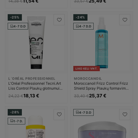
11,54 €
25,49 €
14,38 €
33,57 €
Priemonė nuo plaukų pūtimosi
Moterims
-25%
-24%
4-7 D.D
4-7 D.D
LIKO KELI VNT.
L´ORÉAL PROFESSIONNEL
MOROCCANOIL
L'Oréal Professionnel Tecni.Art
Moroccanoil Frizz Control Frizz
Liss Control Plaukų glotnumui
Shield Spray Plaukų formavimo
Priemonė nuo plaukų pūtimosi
priemonė Moterims
18,13 €
25,37 €
24,22 €
33,40 €
Moterims
-28%
4-7 D.D
1-7 D.