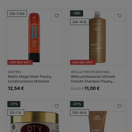
plaukų pūtimosi Moterims
pūtimosi Moterims
-18%
4-7 D.D
4-10 D.
LIKO KELI VNT.
LIKO KELI VNT.
MATRIX
WELLA PROFESSIONAL
Matrix Mega Sleek Plaukų
Wella professional Ultimate
kondicionierius Moterims
Smooth Shampoo Plaukų
šampūnas Moterims
12,54 €
11,00 €
13,42 €
-17%
-27%
1-7 D.
3-10 D.