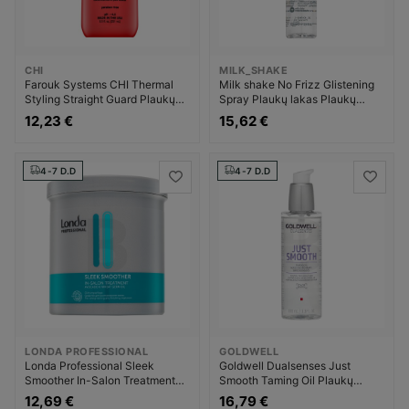
CHI
MILK_SHAKE
Farouk Systems CHI Thermal
Milk shake No Frizz Glistening
Styling Straight Guard Plaukų
Spray Plaukų lakas Plaukų
glotnumui Priemonė nuo plaukų
priemonė Unisex
12,23 €
15,62 €
pūtimosi Moterims
4-7 D.D
4-7 D.D
LONDA PROFESSIONAL
GOLDWELL
Londa Professional Sleek
Goldwell Dualsenses Just
Smoother In-Salon Treatment
Smooth Taming Oil Plaukų
Plaukų glotnumui Priemonė nuo
glotnumui Priemonė nuo plaukų
12,69 €
16,79 €