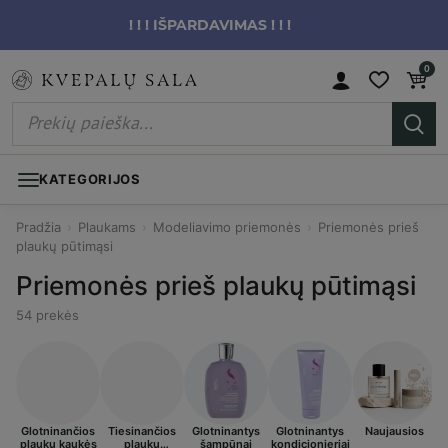
! ! ! IŠPARDAVIMAS ! ! !
0
KATEGORIJOS
Pradžia
›
Plaukams
›
Modeliavimo priemonės
›
Priemonės prieš
plaukų pūtimąsi
Priemonės prieš plaukų pūtimąsi
54 prekės
Glotninančios
Tiesinančios
Glotninantys
Glotninantys
Naujausios
plaukų kaukės
plaukų
šampūnai
kondicionieriai