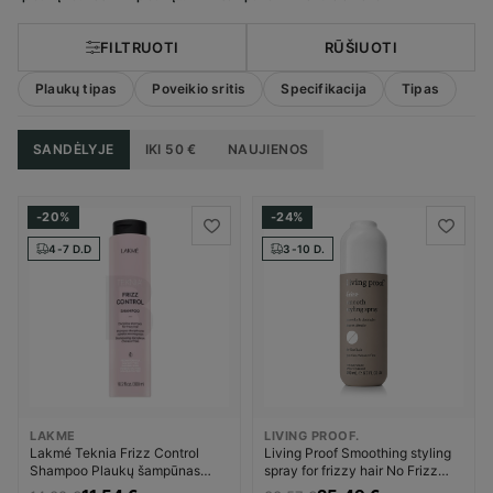
priemonės
FILTRUOTI
RŪŠIUOTI
Plaukų tipas
Poveikio sritis
Specifikacija
Tipas
SANDĖLYJE
IKI 50 €
NAUJIENOS
-20%
-24%
4-7 D.D
3-10 D.
LAKME
LIVING PROOF.
Lakmé Teknia Frizz Control
Living Proof Smoothing styling
Shampoo Plaukų šampūnas
spray for frizzy hair No Frizz
Unisex
(Smooth Styling Spray)