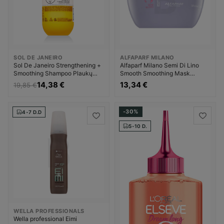
SOL DE JANEIRO
ALFAPARF MILANO
Sol De Janeiro Strengthening +
Alfaparf Milano Semi Di Lino
Smoothing Shampoo Plaukų
Smooth Smoothing Mask
šampūnas Moterims
Plaukų kaukė Moterims
14,38 €
13,34 €
19,85 €
-30%
4-7 D.D
5-10 D.
WELLA PROFESSIONALS
Wella professional Eimi