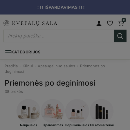
! ! ! IŠPARDAVIMAS ! ! !
0
KATEGORIJOS
Pradžia
›
Kūnui
›
Apsaugai nuo saulės
›
Priemonės po
deginimosi
Priemonės po deginimosi
38 prekės
Naujausios
Išpardavimas
Populiariausios
Tik atomaizeriai