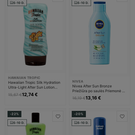
5-10 D.
5-10 D.
HAWAIIAN TROPIC
NIVEA
Hawaiian Tropic Silk Hydration
Nivea After Sun Bronze
Ultra-Light After Sun Lotion
Priežiūra po saulės Priemonė po
Priežiūra po saulės Priemonė po
12,74 €
15,67 €
įdegio Unisex
įdegio Unisex
13,16 €
16,19 €
-22%
-20%
5-10 D.
5-10 D.