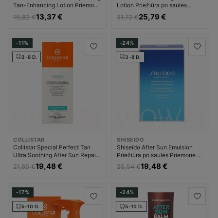
Tan-Enhancing Lotion Priemonė
Lotion Priežiūra po saulės
po įdegio Moterims
Priemonė po įdegio Unisex
13,37 €
25,79 €
15,82 €
31,72 €
-11%
-24%
3-8 D.
3-8 D.
COLLISTAR
SHISEIDO
Collistar Special Perfect Tan
Shiseido After Sun Emulsion
Ultra Soothing After Sun Repair
Priežiūra po saulės Priemonė po
Treatment Priežiūra po saulės
įdegio Moterims
19,48 €
19,48 €
21,85 €
25,54 €
Priemonė po įdegio Moterims
-17%
-24%
5-10 D.
5-10 D.