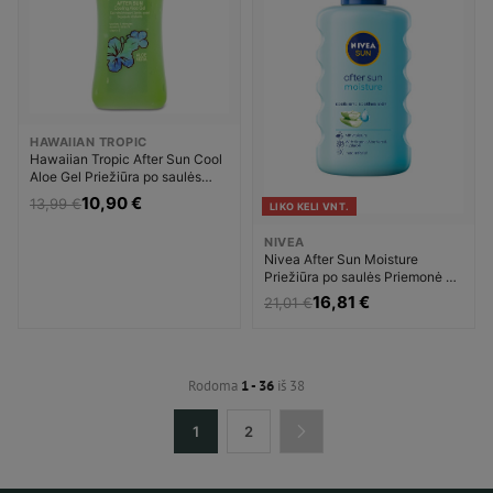
HAWAIIAN TROPIC
Hawaiian Tropic After Sun Cool
Aloe Gel Priežiūra po saulės
Priemonė po įdegio Unisex
10,90 €
13,99 €
LIKO KELI VNT.
NIVEA
Nivea After Sun Moisture
Priežiūra po saulės Priemonė po
įdegio Unisex
16,81 €
21,01 €
Rodoma
1 - 36
iš 38
1
2