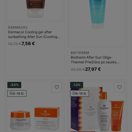
DERMACOL
Dermacol Cooling gel after
sunbathing After Sun (Cooling
Gel) Priemonė po įdegio Unisex
7,56 €
10,73 €
BIOTHERM
Biotherm After Sun Oligo-
Thermal Priežiūra po saulės
Priemonė po įdegio Moterims
27,97 €
33,00 €
-20%
-13%
3-10 D.
5-10 D.