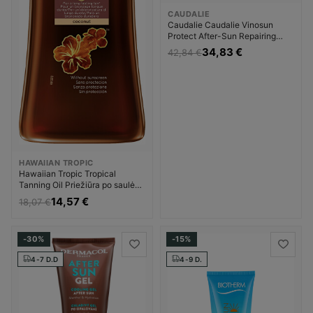
CAUDALIE
Caudalie Caudalie Vinosun
Protect After-Sun Repairing
Lotion Priemonė po įdegio
34,83 €
42,84 €
Moterims
HAWAIIAN TROPIC
Hawaiian Tropic Tropical
Tanning Oil Priežiūra po saulės
Priemonė po įdegio Unisex
14,57 €
18,07 €
-30%
-15%
4-7 D.D
4-9 D.