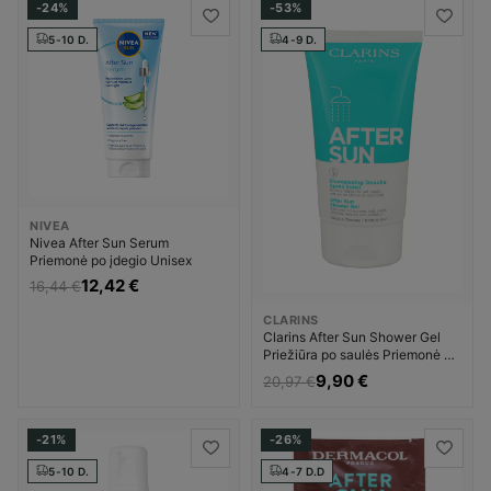
-24%
-53%
5-10 D.
4-9 D.
NIVEA
Nivea After Sun Serum
Priemonė po įdegio Unisex
12,42 €
16,44 €
CLARINS
Clarins After Sun Shower Gel
Priežiūra po saulės Priemonė po
įdegio Moterims
9,90 €
20,97 €
-21%
-26%
5-10 D.
4-7 D.D