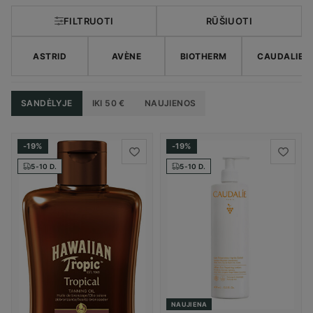
FILTRUOTI
RŪŠIUOTI
ASTRID
AVÈNE
BIOTHERM
CAUDALIE
SANDĖLYJE
IKI 50 €
NAUJIENOS
-19%
-19%
5-10 D.
5-10 D.
NAUJIENA