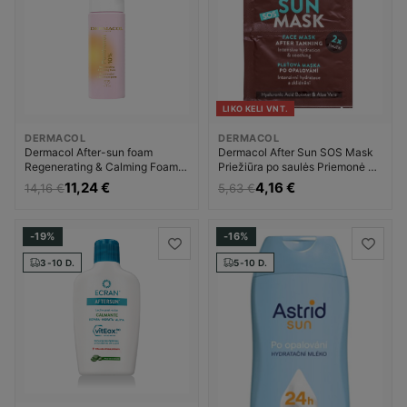
LIKO KELI VNT.
DERMACOL
DERMACOL
Dermacol After-sun foam
Dermacol After Sun SOS Mask
Regenerating & Calming Foam
Priežiūra po saulės Priemonė po
Priemonė po įdegio Moterims
įdegio Unisex
11,24 €
4,16 €
14,16 €
5,63 €
-19%
-16%
3-10 D.
5-10 D.