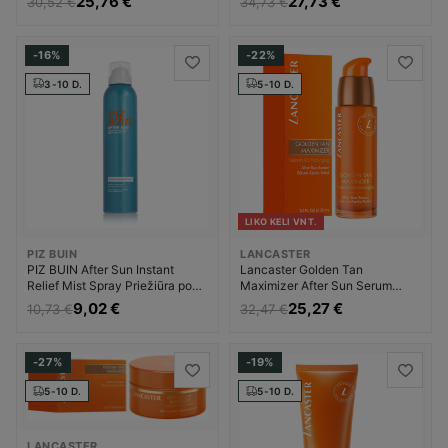
25,76 €
27,73 €
30,52 €
34,73 €
įdegio Moterims
Priemonė po įdegio Moterims
-16%
-22%
3-10 D.
5-10 D.
LIKO KELI VNT.
PIZ BUIN
LANCASTER
PIZ BUIN After Sun Instant
Lancaster Golden Tan
Relief Mist Spray Priežiūra po
Maximizer After Sun Serum
saulės Priemonė po įdegio
Priežiūra po saulės Priemonė po
9,02 €
25,27 €
10,73 €
32,47 €
Unisex
įdegio Moterims
-27%
-19%
5-10 D.
5-10 D.
LANCASTER