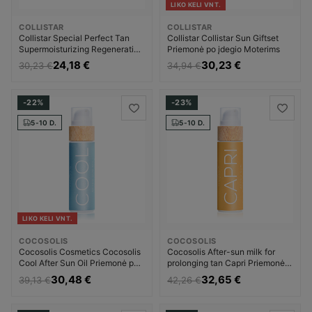
LIKO KELI VNT.
COLLISTAR
COLLISTAR
Collistar Special Perfect Tan
Collistar Collistar Sun Giftset
Supermoisturizing Regenerating
Priemonė po įdegio Moterims
After Sun Cream Priežiūra po
24,18 €
30,23 €
30,23 €
34,94 €
saulės Priemonė po įdegio
Moterims
-22%
-23%
5-10 D.
5-10 D.
LIKO KELI VNT.
COCOSOLIS
COCOSOLIS
Cocosolis Cosmetics Cocosolis
Cocosolis After-sun milk for
Cool After Sun Oil Priemonė po
prolonging tan Capri Priemonė
įdegio Moterims
po įdegio Moterims
30,48 €
32,65 €
39,13 €
42,26 €