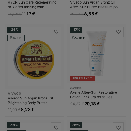
RYOR Sun Care Regenerating
Vivaco Sun Argan Bronz Oil
milk after tanning with
After-Sun Butter Priežiūra po
panthenol Priemonė po įdegio
saulės Priemonė po įdegio
11,17 €
8,55 €
15,24 €
10,32 €
Unisex
Unisex
-26%
-17%
4-8 D.
5-10 D.
LIKO KELI VNT.
AVENE
Avene After-Sun Restorative
VIVACO
Lotion Priežiūra po saulės
Vivaco Sun Argan Bronz Oil
Priemonė po įdegio Unisex
Brightening Body Butter
20,18 €
24,37 €
Priežiūra po saulės Priemonė po
8,23 €
11,09 €
įdegio Unisex
-19%
-19%