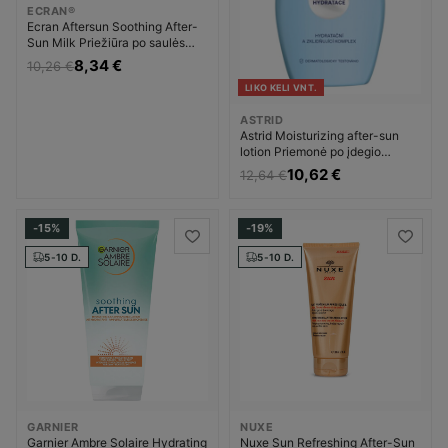
ECRAN®
Ecran Aftersun Soothing After-
Sun Milk Priežiūra po saulės
Priemonė po įdegio Unisex
8,34 €
10,26 €
LIKO KELI VNT.
ASTRID
Astrid Moisturizing after-sun
lotion Priemonė po įdegio
Unisex
10,62 €
12,64 €
-15%
-19%
5-10 D.
5-10 D.
GARNIER
NUXE
Garnier Ambre Solaire Hydrating
Nuxe Sun Refreshing After-Sun