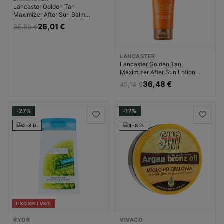
Lancaster Golden Tan
Maximizer After Sun Balm
Priežiūra po saulės Priemonė po
26,01 €
35,80 €
įdegio Moterims
LANCASTER
Lancaster Golden Tan
Maximizer After Sun Lotion
Priežiūra po saulės Priemonė po
36,48 €
45,14 €
įdegio Moterims
-27%
-17%
4-8 D.
4-8 D.
LIKO KELI VNT.
RYOR
VIVACO