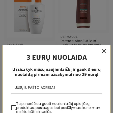
DERMACOL
Dermacol After Sun Balm
COLLISTAR
Priežiūra po saulės Priemonė po
Collistar Special Perfect Tan
įdegio Unisex
10,86 €
14,30 €
After Sun Fluid Priežiūra po
3 EURŲ NUOLAIDA
saulės Priemonė po įdegio
27,73 €
33,34 €
Moterims
Užsisakyk mūsų naujienlaiškį ir gauk 3 eurų
-19%
-19%
nuolaidą pirmam užsakymui nuo 29 eurų!
5-10 D.
5-10 D.
Taip, norėčiau gauti naujienlaiškį apie jūsų
produktus, paslaugas bei pasiūlymus, kurie man
galėtų būti aktualūs.