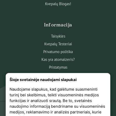
Kvepalų Blogas!
Informacija
Taisyklės
Kvepalų Testeriai
Privatumo politika
Kas yra atomaizeris?
Pristatymas
Atsiskaitymas
Šioje svetainėje naudojami slapukai
Apie mus
Naudojame slapukus, kad galėtume suasmeninti
Atsiliepimai
turinį bei skelbimus, teikti visuomeninės medijos
funkcijas ir analizuoti srautą. Be to, svetainės
naudojimo informaciją bendriname su visuomeninės
medijos, reklamavimo ir analizės partneriais, kurie