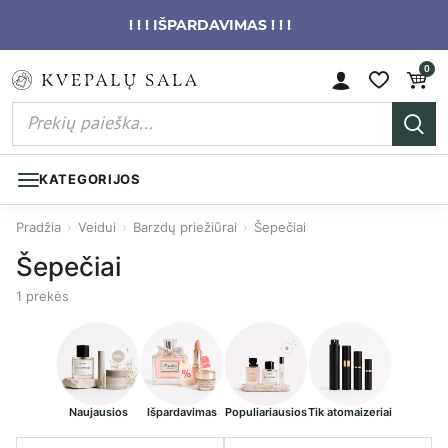
! ! ! IŠPARDAVIMAS ! ! !
0
KATEGORIJOS
Pradžia
›
Veidui
›
Barzdų priežiūrai
›
Šepečiai
Šepečiai
1 prekės
Naujausios
Išpardavimas
Populiariausios
Tik atomaizeriai