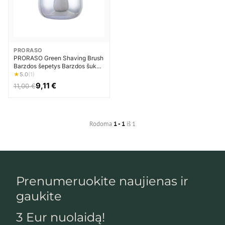
PRORASO
PRORASO Green Shaving Brush
Barzdos šepetys Barzdos šukos
Vyrams
★
5.0
(1)
9,11 €
11,00 €
Rodoma
1 - 1
iš 1
Prenumeruokite naujienas ir
gaukite
3 Eur nuolaidą!