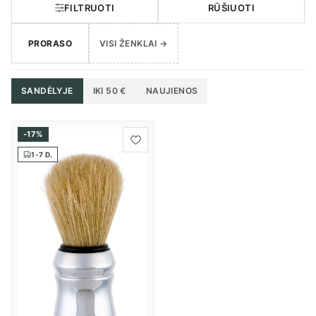
FILTRUOTI
RŪŠIUOTI
PRORASO
VISI ŽENKLAI →
SANDĖLYJE
IKI 50 €
NAUJIENOS
-17%
1-7 D.