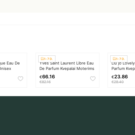
1-7 D.
1-7 D.
ique Eau De
Yves Saint Laurent Libre Eau
Liu jo Lovel
Unisex
De Parfum Kvepalai Moterims
Parfum Kvep
66.16
23.86
€
€
€82.16
€28.40