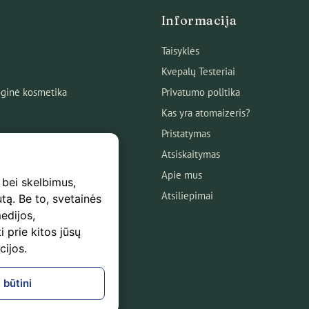
Informacija
Taisyklės
Kvepalų Testeriai
ginė kosmetika
Privatumo politika
Kas yra atomaizeris?
Pristatymas
Atsiskaitymas
Apie mus
 bei skelbimus,
Atsiliepimai
utą. Be to, svetainės
edijos,
s
i prie kitos jūsų
mas
cijos.
logas!
 būtini