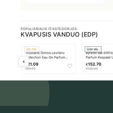
POPULIARIAUSI IŠ KATEGORIJOS:
KVAPUSIS VANDUO (EDP)
1-7 D.
24 VAL.
s
Trussardi Donna Levriero
Byredo Bal d'Afr
m
Collection Eau De Parfum
Parfum Kvepalai 
‹
Kvepalai Moterims
21.09
152.70
€
€
€69.00
€180.00