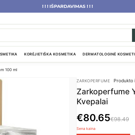
! ! ! IŠPARDAVIMAS ! ! !
OSMETIKA
KORĖJIETIŠKA KOSMETIKA
DERMATOLOGINĖ KOSMET
um 100 ml
Produkto 
ZARKOPERFUME
Zarkoperfume Y
Kvepalai
€
80.65
€98.49
Sena kaina