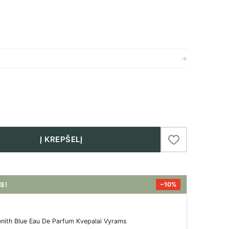
→
Į KREPŠELĮ
S!
−10%
nith Blue Eau De Parfum Kvepalai Vyrams