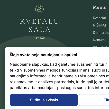
Meniu
Kvepalai
NIŠINIAI
Dermatolo
Namams
Plaukams
Veidui
Šioje svetainėje naudojami slapukai
Kūnui
Naudojame slapukus, kad galėtume suasmeninti turinį
Kosmetika
teikti visuomeninės medijos funkcijas ir analizuoti sra
naudojimo informaciją bendriname su visuomeninės m
Naujausio
reklamavimo ir analizės partneriais, kurie gali ją pridėt
Išpardavi
pateiktos arba naudojant paslaugas surinktos informa
Kvepalų B
Sutikti su visais
Tik