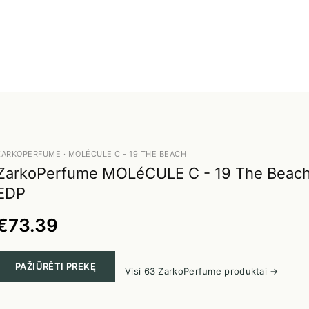
ZARKOPERFUME · MOLÉCULE C - 19 THE BEACH
ZarkoPerfume MOLéCULE C - 19 The Beach 
EDP
€73.39
PAŽIŪRĖTI PREKĘ
Visi 63 ZarkoPerfume produktai →