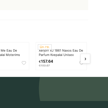
1-7 D.
1-7 D.
y Me Eau De
Xerjoff XJ 1861 Naxos Eau De
Prada P
alai Moterims
Parfum Kvepalai Unisex
Flower
›
Kvepala
157.64
103.
€
€
€193.87
€134.29