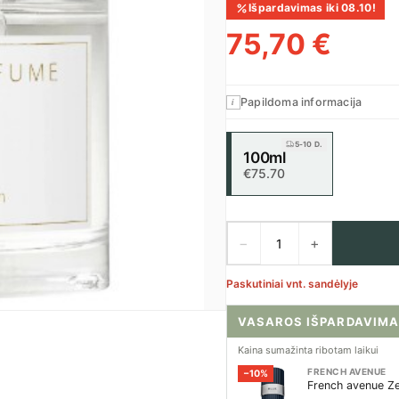
Išpardavimas iki 08.10!
75,70 €
Papildoma informacija
i
5-10 D.
100ml
€75.70
−
+
Paskutiniai vnt. sandėlyje
VASAROS IŠPARDAVIMA
Kaina sumažinta ribotam laikui
FRENCH AVENUE
−10%
French avenue Ze