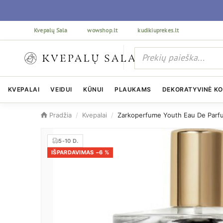
Kvepalų Sala
wowshop.lt
kudikiuprekes.lt
KVEPALAI
VEIDUI
KŪNUI
PLAUKAMS
DEKORATYVINĖ K
Pradžia
/
Kvepalai
/
Zarkoperfume Youth Eau De Parf
5-10 D.
IŠPARDAVIMAS −6 %