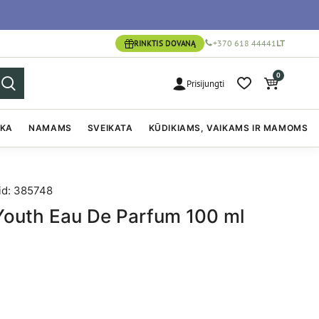
+370 618 44441
LT
RINKTIS DOVANĄ
0
Prisijungti
IKA
NAMAMS
SVEIKATA
KŪDIKIAMS, VAIKAMS IR MAMOMS
id: 385748
outh Eau De Parfum 100 ml