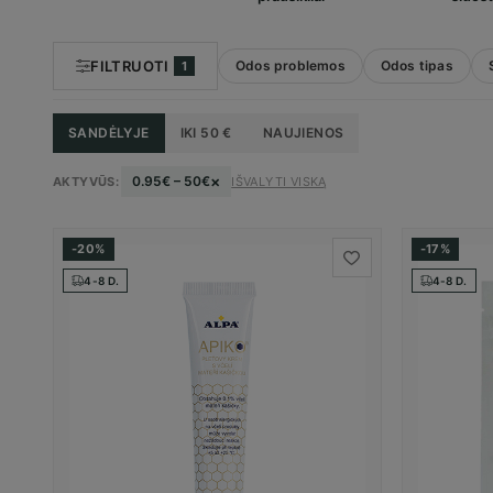
FILTRUOTI
Odos problemos
Odos tipas
1
SANDĖLYJE
IKI 50 €
NAUJIENOS
×
0.95€ – 50€
AKTYVŪS:
IŠVALYTI VISKĄ
-20%
-17%
4-8 D.
4-8 D.