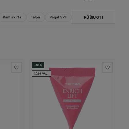
RŪŠIUOTI
Kam skirta
Talpa
Pagal SPF
Informacija
Natūralus
-18%
24 VAL.