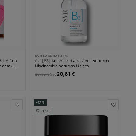
SVR LABORATOIRE
& Lip Duo
Svr [B3] Ampoule Hydra Odos serumas
r antakių
Niacinamido serumas Unisex
20,81 €
29,35 €
Nuo
-17%
5-10 D.