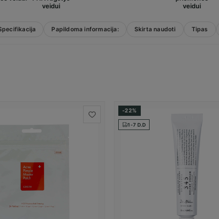
veidui
veidui
Specifikacija
Papildoma informacija:
Skirta naudoti
Tipas
-22%
1-7 D.D