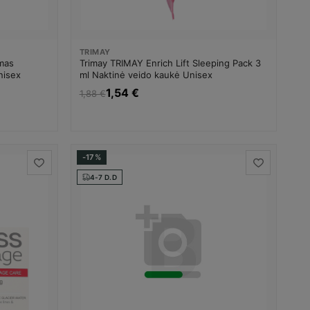
TRIMAY
emas
Trimay TRIMAY Enrich Lift Sleeping Pack 3
Unisex
ml Naktinė veido kaukė Unisex
1,54 €
1,88 €
-17%
4-7 D.D