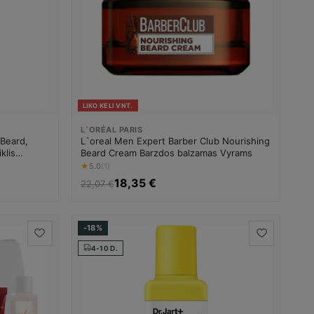
LIKO KELI VNT.
L´ORÉAL PARIS
 Beard,
L`oreal Men Expert Barber Club Nourishing
klis
Beard Cream Barzdos balzamas Vyrams
★
5.0
(1)
18,35 €
22,07 €
-18%
4-10 D.