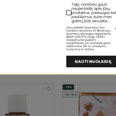
Taip, norėčiau gauti
naujienlaiškį apie jūsų
produktus, paslaugas be
pasiūlymus, kurie man
galėtų būti aktualūs.
Jūsų pateikti duomenys bus
tvarkomi remiantis ES Bendruoju
duomenų apsaugos reglamentu
BDAR 2016/679 (angl. GDPR).
Užsiprenumeruodami
naujienlaiškį, jūs sutinkate gauti
reklaminius bei su užsakymu
.
susijusius el. laiškus.
GE
SHISEIDO
 Anti-Age Care Elasticity
Shiseido Bio-Performance Adva
GAUTI NUOLAIDĄ
ight Cream Naktinis veido
Revitalizing Dieninis kremas Ve
isex
brandžiai odai Moterims
9 €
32,59 €
40,09 €
-18%
3-10 D.