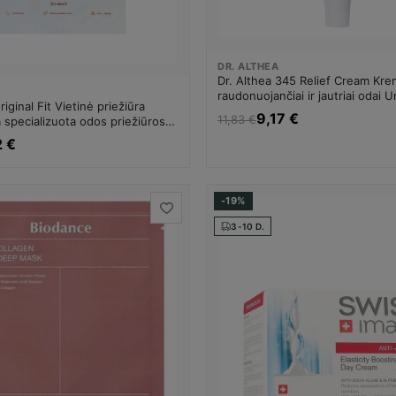
DR. ALTHEA
Dr. Althea 345 Relief Cream Kr
raudonuojančiai ir jautriai odai 
iginal Fit Vietinė priežiūra
9,17 €
11,83 €
a specializuota odos priežiūros
Unisex
2 €
-19%
3-10 D.