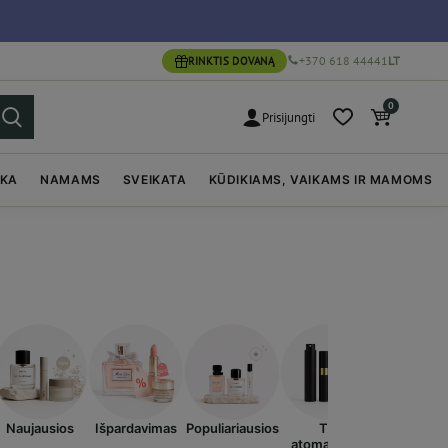
+370 618 44441
LT
RINKTIS DOVANĄ
0
Prisijungti
IKA
NAMAMS
SVEIKATA
KŪDIKIAMS, VAIKAMS IR MAMOMS
Naujausios
Išpardavimas
Populiariausios
Tik
atomaizeriai