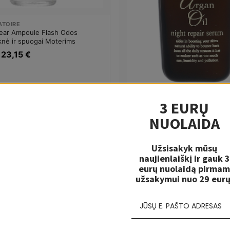
ATOIRE
lear Ampoule Flash Odos
nė ir spuogai Moterims
23,15 €
o
3 EURŲ
XPEL
NUOLAIDA
Xpel Argan Oil Odos serumas Ve
serumas Moterims
★
5.0
(1)
Užsisakyk mūsų
4,05 €
5,63 €
naujienlaiškį ir gauk 3
eurų nuolaidą pirmam
užsakymui nuo 29 eurų
-19%
3-10 D.