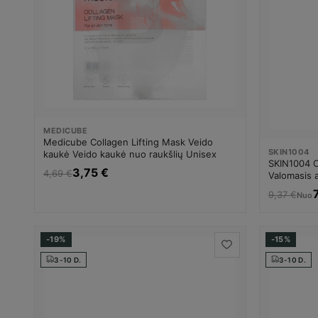
MEDICUBE
Medicube Collagen Lifting Mask Veido
SKIN1004
kaukė Veido kaukė nuo raukšlių Unisex
SKIN1004 Ce
3,75 €
4,69 €
Valomasis a
9,37 €
Nuo
-19%
-15%
3-10 D.
3-10 D.