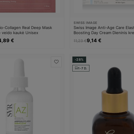
SWISS IMAGE
io-Collagen Real Deep Mask
Swiss Image Anti-Age Care Elast
ė veido kaukė Unisex
Boosting Day Cream Dieninis kr
Dieninis veido kremas Unisex
4,89 €
9,14 €
11,23 €
-28%
1-7 D.