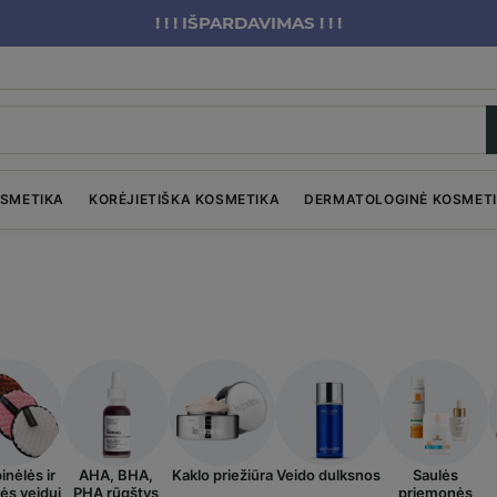
! ! ! IŠPARDAVIMAS ! ! !
OSMETIKA
KORĖJIETIŠKA KOSMETIKA
DERMATOLOGINĖ KOSMET
nėlės ir
AHA, BHA,
Kaklo priežiūra
Veido dulksnos
Saulės
ės veidui
PHA rūgštys
priemonės