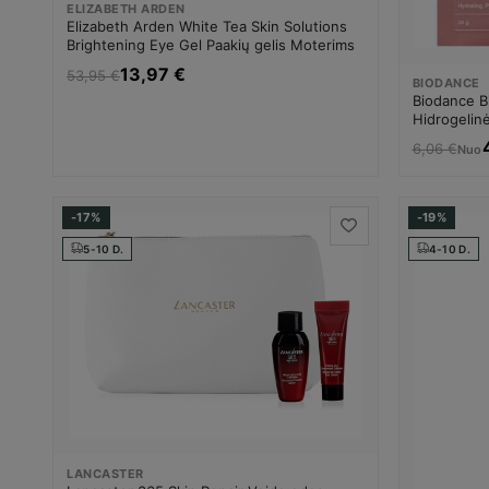
ELIZABETH ARDEN
Elizabeth Arden White Tea Skin Solutions
Brightening Eye Gel Paakių gelis Moterims
13,97 €
53,95 €
BIODANCE
Biodance B
Hidrogelin
6,06 €
Nuo
-17%
-19%
5-10 D.
4-10 D.
LANCASTER