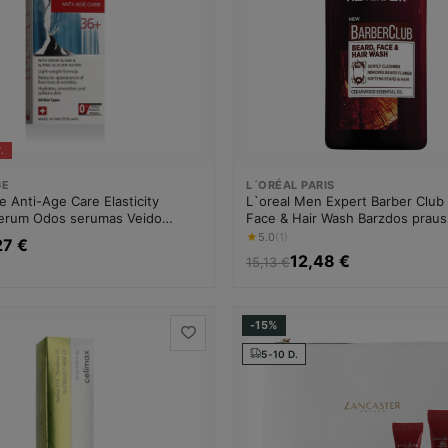
.
GE
L´ORÉAL PARIS
 Anti-Age Care Elasticity
L`oreal Men Expert Barber Club
erum Odos serumas Veido
Face & Hair Wash Barzdos prausi
o raukšlių Unisex
Barzdos šampūnas Vyrams
★
5.0
(1)
27 €
12,48 €
15,13 €
-15%
5-10 D.