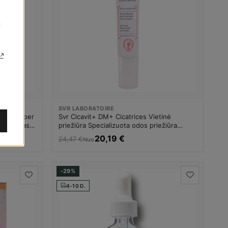
i
SVR LABORATOIRE
nced Super
Svr Cicavit+ DM+ Cicatrices Vietinė
ido kremas
priežiūra Specializuota odos priežiūra
Moterims
20,19 €
24,47 €
Nuo
-29%
4-10 D.