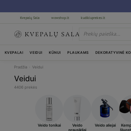
Kvepalų Sala
wowshop.lt
kudikiuprekes.lt
KVEPALAI
VEIDUI
KŪNUI
PLAUKAMS
DEKORATYVINĖ K
Pradžia
›
Veidui
Veidui
4406 prekės
Veido tonikai
Veido
Veido aliejai
Kempi
prausikliai
šluost