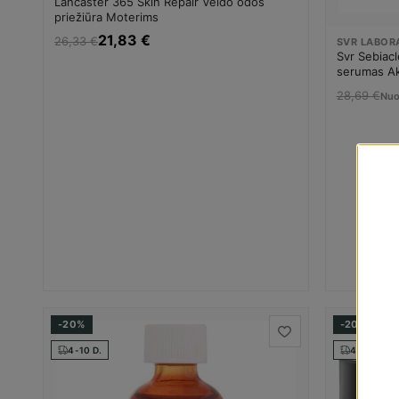
Lancaster 365 Skin Repair Veido odos
priežiūra Moterims
21,83 €
26,33 €
SVR LABOR
Svr Sebiac
serumas Ak
28,69 €
Nu
-20%
-20%
4-10 D.
4-10 D.