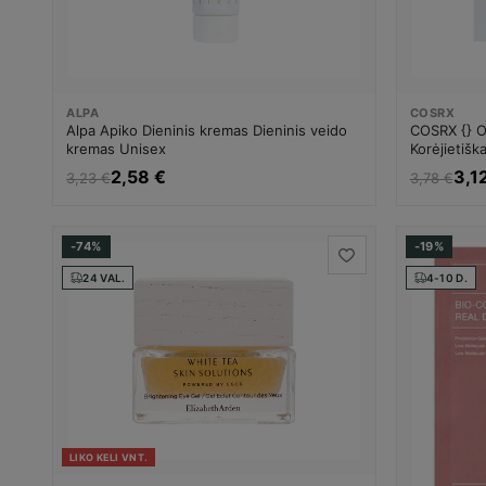
COSRX
ALPA
COSRX {} Or
Alpa Apiko Dieninis kremas Dieninis veido
Korėjietišk
kremas Unisex
priemonė 
3,1
2,58 €
3,78 €
3,23 €
-74%
-19%
24 VAL.
4-10 D.
LIKO KELI VNT.