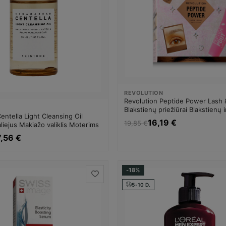
REVOLUTION
Revolution Peptide Power Lash 
Blakstienų priežiūrai Blakstienų i
ntella Light Cleansing Oil
serumai Moterims
16,19 €
19,85 €
liejus Makiažo valiklis Moterims
7,56 €
-18%
5-10 D.