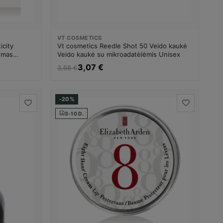
VT COSMETICS
icity
Vt cosmetics Reedle Shot 50 Veido kaukė
emas
Veido kaukė su mikroadatėlėmis Unisex
3,07 €
3,68 €
-20%
3-10 D.