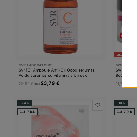
LIKO KELI VNT
SVR LABORATOIRE
SWISS IMA
Svr [C] Ampoule Anti-Ox Odos serumas
Swiss Image
Veido serumas su vitaminais Unisex
Boosting N
kremas Un
23,79 €
9,4
29,66 €
11,79 €
Nuo
-20%
-19%
4-7 D.D
4-7 D.D