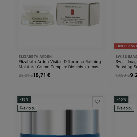
LIKO KELI VNT
ELIZABETH ARDEN
SWISS IMA
Elizabeth Arden Visible Difference Refining
Swiss Image
Moisture Cream Complex Dieninis kremas
Boosting S
Dieninis veido kremas Moterims
serumas nu
18,71 €
9,
23,01 €
10,90 €
-15%
-40%
4-10 D.
3-10 D.