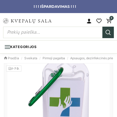
! ! ! IŠPARDAVIMAS ! ! !
0
KATEGORIJOS
Pradžia
/
Sveikata
/
Pirmoji pagalba
/
Apsaugos, dezinfekcinės priem
1-7 D.