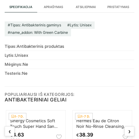
SPECIFIKACIJA
APRAŠYMAS
ATSILIEPIMAI
PRISTATYMAS
#Tipas: Antibakterinis gaminys
#Lytis: Unisex
#name_addon: With Green Carbine
Tipas
Antibakterinis produktas
Lytis
Unisex
Mėginys
Ne
Testeris
Ne
POPULIARIAUSI IŠ KATEGORIJOS:
ANTIBAKTERINIAI GELIAI
1-7 D.
1-7 D.
Sinergy Cosmetics Soft
Hermes Eau de Citron
Touch Super Hand San
Noir No-Rinse Cleansing
‹
›
Antibakterinė priemonė
Gel Antibakterinė
4.63
38.39
€
€
Apsauga, dezinfekcinė
priemonė Apsauga,