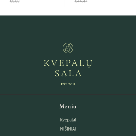
€5.89
€44.47
priemonė Unisex
dezinfekcinė priemonė
Unisex
Meniu
Kvepalai
NIŠINIAI