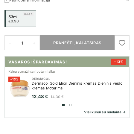
→
Papildoma informacija
i
1-7 D.
53ml
€0.90
−
+
PRANEŠTI, KAI ATSIRAS
VASAROS IŠPARDAVIMAS!
−13%
Kaina sumažinta ribotam laikui
DERMACOL
−13%
Dermacol Gold Elixir Dieninis kremas Dieninis veido
kremas Moterims
12,48 €
14,30 €
Visi kūnui su nuolaida →