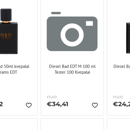
ad 50ml kvepalai
Diesel Bad EDT M 100 ml
Diesel B
rams EDT
Tester 100 Kvepalai
nuo
nuo
2
€
34,41
€
24,