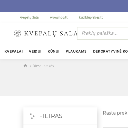
Kvepalų Sala
wowshop.lt
kudikiuprekes.lt
KVEPALAI
VEIDUI
KŪNUI
PLAUKAMS
DEKORATYVINĖ K
Diesel prekės
Rasta prek
FILTRAS