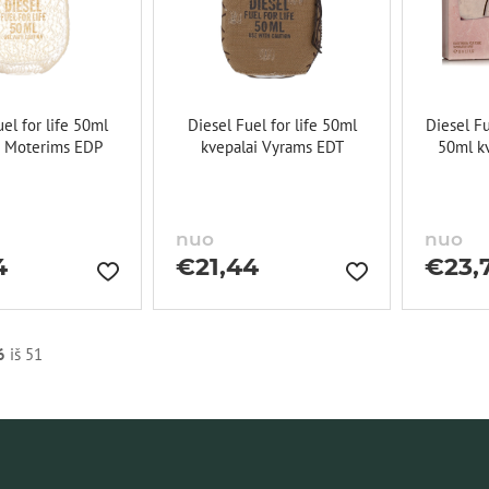
el for life 50ml
Diesel Fuel for life 50ml
Diesel F
i Moterims EDP
kvepalai Vyrams EDT
50ml k
nuo
nuo
4
€
21,44
€
23,
6
iš 51