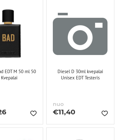
ad EDT M 50 ml 50
Diesel D 30ml kvepalai
Kvepalai
Unisex EDT Testeris
nuo
26
€
11,40