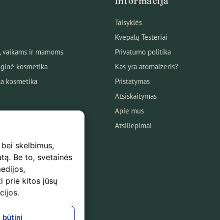
Informacija
Taisyklės
Kvepalų Testeriai
, vaikams ir mamoms
Privatumo politika
ginė kosmetika
Kas yra atomaizeris?
ka kosmetika
Pristatymas
Atsiskaitymas
Apie mus
Atsiliepimai
 bei skelbimus,
utą. Be to, svetainės
edijos,
s
i prie kitos jūsų
mas
cijos.
logas!
 būtini