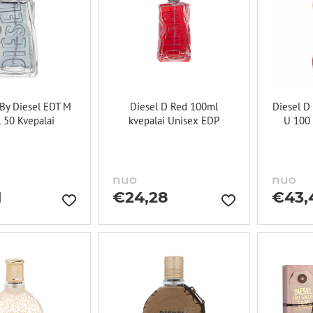
 By Diesel EDT M
Diesel D Red 100ml
Diesel D
 50 Kvepalai
kvepalai Unisex EDP
U 100 
nuo
nuo
1
€
24,28
€
43,