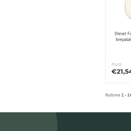
Diesel Fu
kvepala
nuo
€
21,5
Rodoma
1 - 1