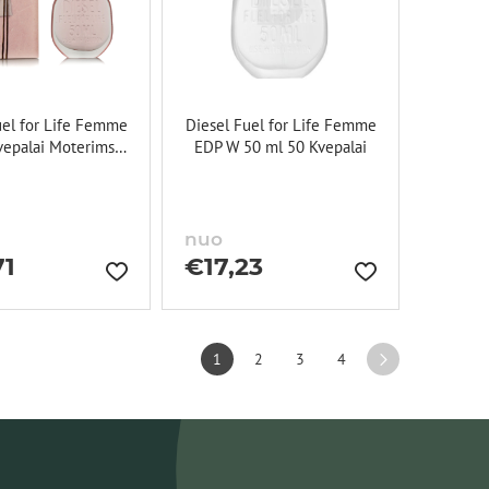
uel for Life Femme
Diesel Fuel for Life Femme
vepalai Moterims
EDP W 50 ml 50 Kvepalai
EDP
nuo
71
€
17,23
1
2
3
4