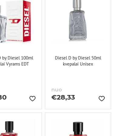
D by Diesel 100ml
Diesel D by Diesel 50ml
lai Vyrams EDT
kvepalai Unisex
nuo
80
€
28,33