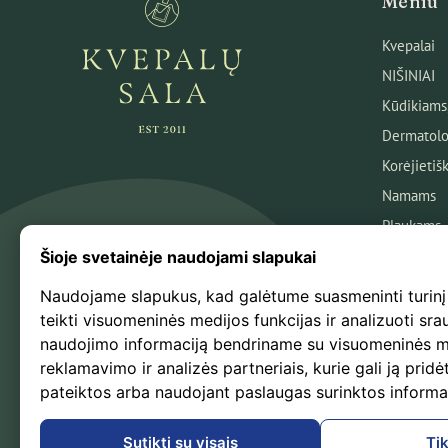
Meniu
Kvepalai
NIŠINIAI
Kūdikiams
Dermatolo
Korėjietiš
Namams
Plaukams
Veidui
Šioje svetainėje naudojami slapukai
Kūnui
Naudojame slapukus, kad galėtume suasmeninti turinį
Kosmetika
teikti visuomeninės medijos funkcijas ir analizuoti sra
naudojimo informaciją bendriname su visuomeninės m
Naujausio
reklamavimo ir analizės partneriais, kurie gali ją pridėt
Išpardavi
pateiktos arba naudojant paslaugas surinktos informa
Kvepalų B
Sutikti su visais
Tik