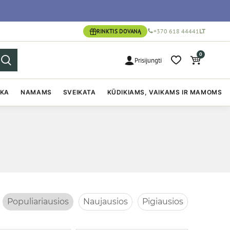
+370 618 44441
LT
RINKTIS DOVANĄ
0
Prisijungti
IKA
NAMAMS
SVEIKATA
KŪDIKIAMS, VAIKAMS IR MAMOMS
Populiariausios
Naujausios
Pigiausios