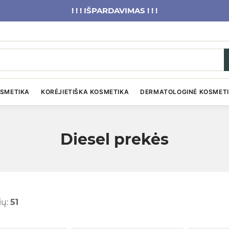
! ! ! IŠPARDAVIMAS ! ! !
OSMETIKA
KORĖJIETIŠKA KOSMETIKA
DERMATOLOGINĖ KOSMET
Diesel prekės
ių:
51