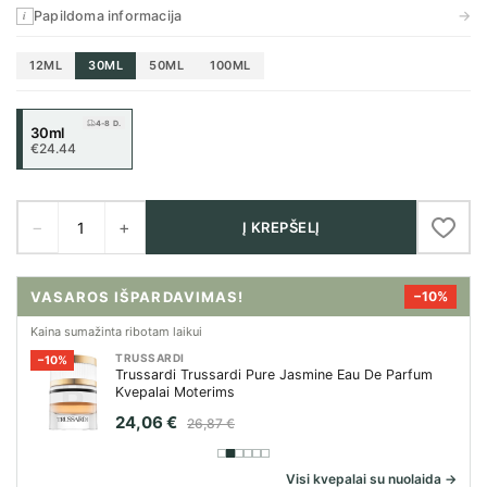
→
Papildoma informacija
i
12ML
30ML
50ML
100ML
4-8 D.
30ml
€24.44
−
+
Į KREPŠELĮ
VASAROS IŠPARDAVIMAS!
−10%
Kaina sumažinta ribotam laikui
TRUSSARDI
−10%
Trussardi Trussardi Pure Jasmine Eau De Parfum
Kvepalai Moterims
24,06 €
26,87 €
Visi kvepalai su nuolaida →