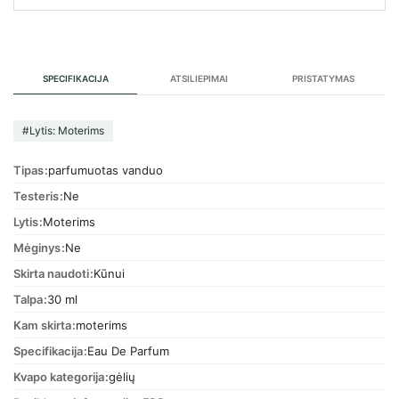
SPECIFIKACIJA
ATSILIEPIMAI
PRISTATYMAS
#Lytis: Moterims
Tipas
parfumuotas vanduo
Testeris
Ne
Lytis
Moterims
Mėginys
Ne
Skirta naudoti
Kūnui
Talpa
30 ml
Kam skirta
moterims
Specifikacija
Eau De Parfum
Kvapo kategorija
gėlių