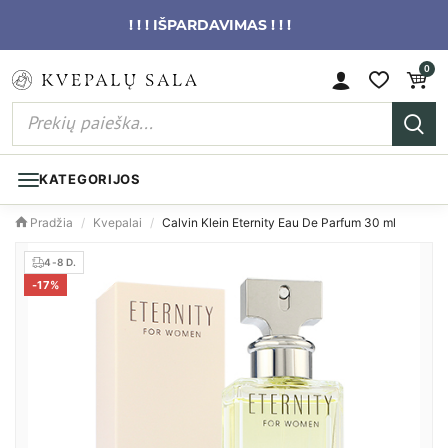
! ! ! IŠPARDAVIMAS ! ! !
0
KATEGORIJOS
Pradžia
/
Kvepalai
/
Calvin Klein Eternity Eau De Parfum 30 ml
4-8 D.
-
17
%