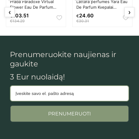
Prada Paradoxe Virtual
Lattafa perfumes Yara Eau
Flower Eau De Parfum
De Parfum Kvepalai
‹
›
Kvepalai Moterims
Moterims
103.51
24.60
€
€
€134.29
€30.31
Prenumeruokite naujienas ir
gaukite
3 Eur nuolaidą!
PRENUMERUOTI