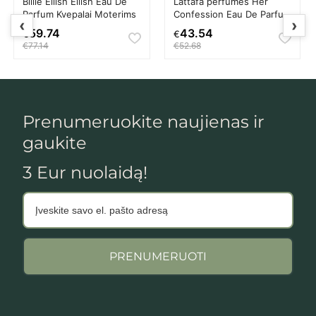
Billie Eilish Eilish Eau De
Lattafa perfumes Her
Parfum Kvepalai Moterims
Confession Eau De Parfum
‹
›
Kvepalai Moterims
59.74
43.54
€
€
€77.14
€52.68
Prenumeruokite naujienas ir
gaukite
3 Eur nuolaidą!
PRENUMERUOTI