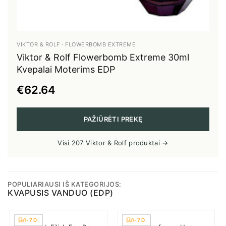
galėtų būti aktualūs.
Jūsų pateikti duomenys bus tvarkomi remiantis ES Bendruoju
duomenų apsaugos reglamentu BDAR 2016/679 (angl. GDPR).
Užsiprenumeruodami naujienlaiškį, jūs sutinkate gauti
reklaminius bei su užsakymu susijusius el. laiškus.
VIKTOR & ROLF · FLOWERBOMB EXTREME
Viktor & Rolf Flowerbomb Extreme 30ml
GAUTI NUOLAIDĄ
Kvepalai Moterims EDP
€62.64
PAŽIŪRĖTI PREKĘ
Visi 207 Viktor & Rolf produktai →
POPULIARIAUSI IŠ KATEGORIJOS:
KVAPUSIS VANDUO (EDP)
1-7 D.
1-7 D.