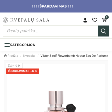
! ! ! IŠPARDAVIMAS ! ! !
0
KATEGORIJOS
Pradžia
/
Kvepalai
/
Viktor & rolf Flowerbomb Nectar Eau De Parfum 90
3-10 D.
IŠPARDAVIMAS −6 %