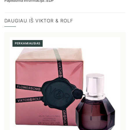
Papildoma informacija:
EDP
DAUGIAU IŠ VIKTOR & ROLF
PERKAMIAUSIAS
3 EURŲ NUOLAIDA
Užsisakyk mūsų naujienlaiškį ir gauk 3 eurų
nuolaidą pirmam užsakymui nuo 29 eurų!
Taip, norėčiau gauti naujienlaiškį apie jūsų
produktus, paslaugas bei pasiūlymus, kurie man