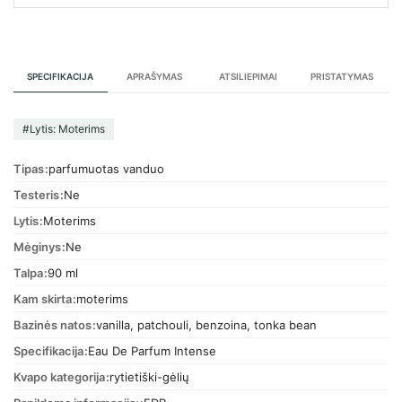
SPECIFIKACIJA
APRAŠYMAS
ATSILIEPIMAI
PRISTATYMAS
#Lytis: Moterims
Tipas
parfumuotas vanduo
Testeris
Ne
Lytis
Moterims
Mėginys
Ne
Talpa
90 ml
Kam skirta
moterims
Bazinės natos
vanilla, patchouli, benzoina, tonka bean
Specifikacija
Eau De Parfum Intense
Kvapo kategorija
rytietiški-gėlių