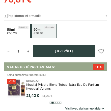
→
Papildoma informacija
i
3-10 D.
3-10 D.
50ml
90ml
€55.28
€76.81
−
+
Į KREPŠELĮ
VASAROS IŠPARDAVIMAS!
−11%
Kaina sumažinta ribotam laikui
KHADLAJ
−11%
Khadlaj Private Blend Tobac Extra Eau De Parfum
Kvepalai Vyrams
21,42 €
24,06 €
Visi kvepalai su nuolaida →