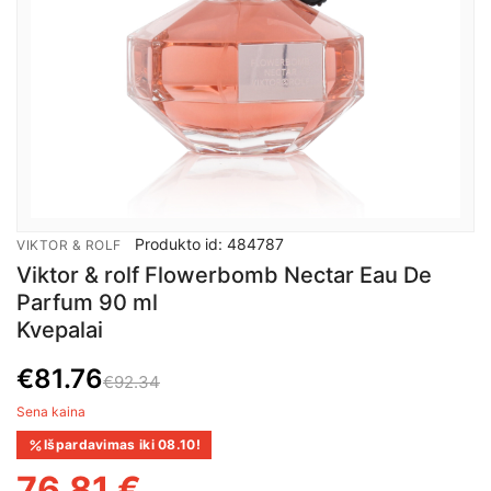
Produkto id: 484787
VIKTOR & ROLF
Viktor & rolf Flowerbomb Nectar Eau De
Parfum 90 ml
Kvepalai
€
81.76
€92.34
Sena kaina
Išpardavimas iki 08.10!
76,81 €