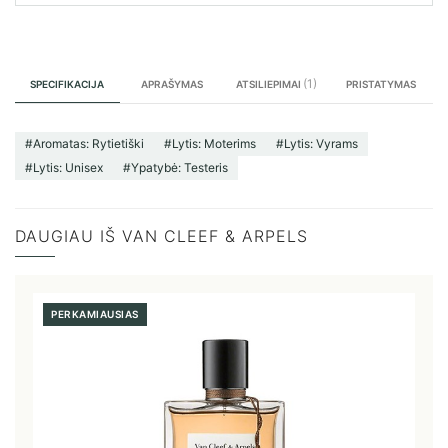
(1)
SPECIFIKACIJA
APRAŠYMAS
PRISTATYMAS
ATSILIEPIMAI
#Aromatas: Rytietiški
#Lytis: Moterims
#Lytis: Vyrams
#Lytis: Unisex
#Ypatybė: Testeris
DAUGIAU IŠ VAN CLEEF & ARPELS
PERKAMIAUSIAS