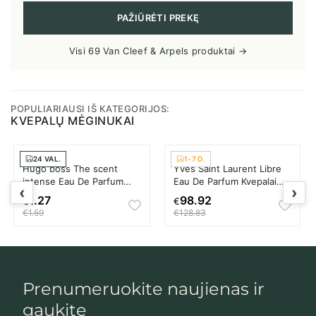
PAŽIŪRĖTI PREKĘ
Visi 69 Van Cleef & Arpels produktai →
POPULIARIAUSI IŠ KATEGORIJOS:
KVEPALŲ MĖGINUKAI
24 VAL.
1-7 D.
Hugo boss The scent
Yves Saint Laurent Libre
intense Eau De Parfum
Eau De Parfum Kvepalai
‹
›
Vyrams
Moterims
1.27
98.92
€
€
€1.59
€128.83
Prenumeruokite naujienas ir
gaukite