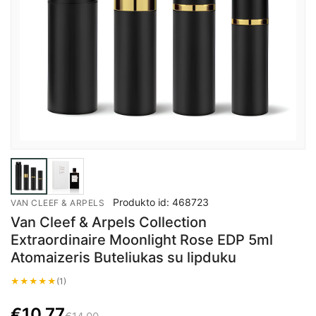
Produkto id: 468723
VAN CLEEF & ARPELS
Van Cleef & Arpels Collection
Extraordinaire Moonlight Rose EDP 5ml
Atomaizeris Buteliukas su lipduku
★
★
★
★
★
(1)
€
10.77