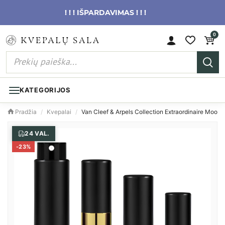
! ! ! IŠPARDAVIMAS ! ! !
0
KATEGORIJOS
Pradžia
/
Kvepalai
/
Van Cleef & Arpels Collection Extraordinaire Moonl
24 VAL.
-
23
%