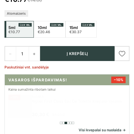
€14.00
Atomaizeris
24 VAL.
24 VAL.
24 VAL.
5ml
10ml
15ml
€10.77
€20.46
€30.37
−
+
Į KREPŠELĮ
Paskutiniai vnt. sandėlyje
VASAROS IŠPARDAVIMAS!
−10%
Kaina sumažinta ribotam laikui
AIGNER
−10%
Aigner First Class Eau De Toilette Kvepalai Vyrams
30,30 €
33,61 €
Visi kvepalai su nuolaida →