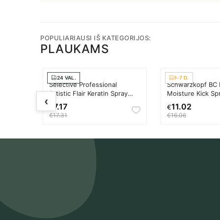
POPULIARIAUSI IŠ KATEGORIJOS:
PLAUKAMS
24 VAL.
1-7 D.
onic
Selective Professional
Schwarzkopf BC 
ų
Artistic Flair Keratin Spray
Moisture Kick Sp
‹
Priemonė pažeistiems
Conditioner Nen
7.17
11.02
€
€
iems
plaukams Unisex
plaukų priežiūro
€17.31
€16.06
Moterims