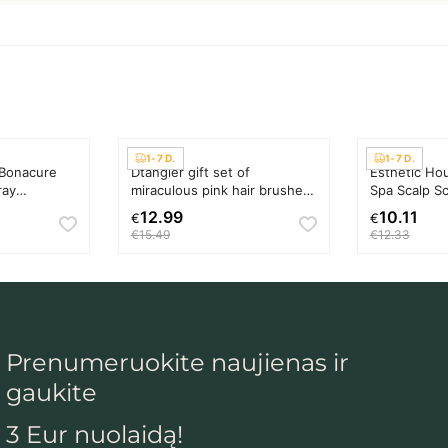
1-7 D.
1-7 D.
Bonacure
Dtangler gift set of
Esthetic Ho
ray
miraculous pink hair brushes
Spa Scalp Sc
uplaunama
Plaukų šepetys Plaukų
kosmetika G
12.99
10.11
€
€
s priemonė
šukavimo įrankis Moterims
šveitiklis Un
€15.49
€12.33
Prenumeruokite naujienas ir
gaukite
3 Eur nuolaidą!