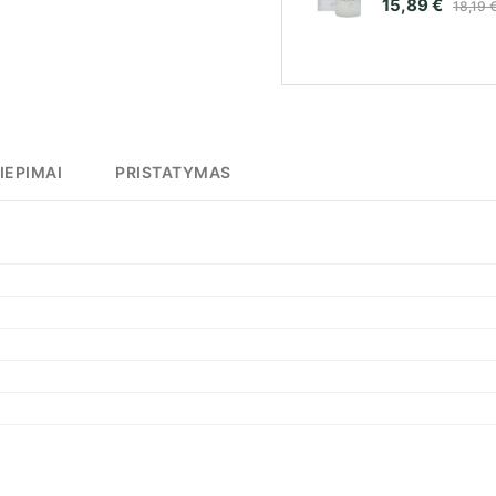
15,89 €
18,19 
IEPIMAI
PRISTATYMAS
3 EURŲ
NUOLAIDA