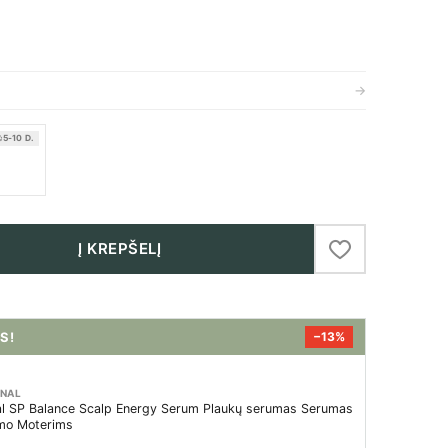
→
5-10 D.
Į KREPŠELĮ
S!
−13%
ONAL
al SP Balance Scalp Energy Serum Plaukų serumas Serumas
imo Moterims