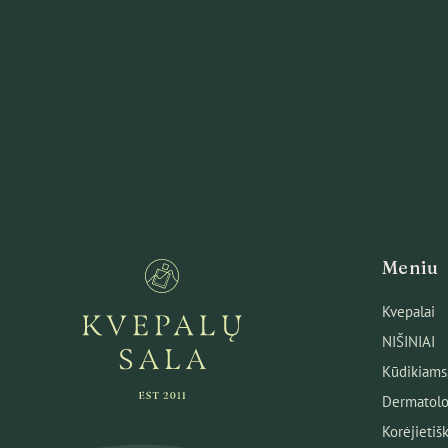
Meniu
Kvepalai
NIŠINIAI
Kūdikiams
Dermatolo
Korėjietiš