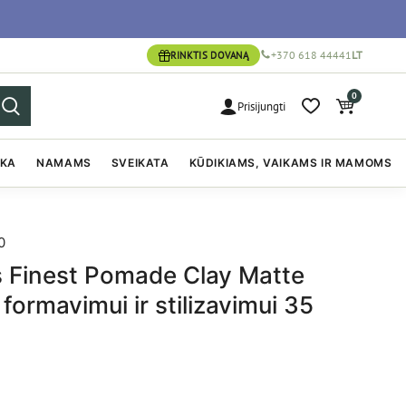
+370 618 44441
LT
RINKTIS DOVANĄ
0
Prisijungti
IKA
NAMAMS
SVEIKATA
KŪDIKIAMS, VAIKAMS IR MAMOMS
0
s Finest Pomade Clay Matte
ormavimui ir stilizavimui 35