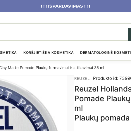
! ! ! IŠPARDAVIMAS ! ! !
OSMETIKA
KORĖJIETIŠKA KOSMETIKA
DERMATOLOGINĖ KOSMET
lay Matte Pomade Plaukų formavimui ir stilizavimui 35 ml
Produkto id: 7399
REUZEL
Reuzel Holland
Pomade Plaukų f
ml
Plaukų pomada