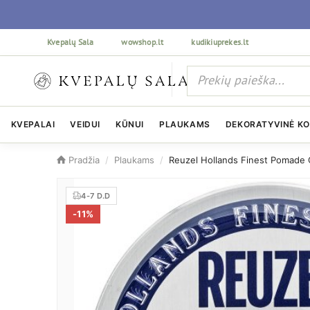
Kvepalų Sala
wowshop.lt
kudikiuprekes.lt
KVEPALAI
VEIDUI
KŪNUI
PLAUKAMS
DEKORATYVINĖ K
Pradžia
/
Plaukams
/
Reuzel Hollands Finest Pomade C
4-7 D.D
-
11
%