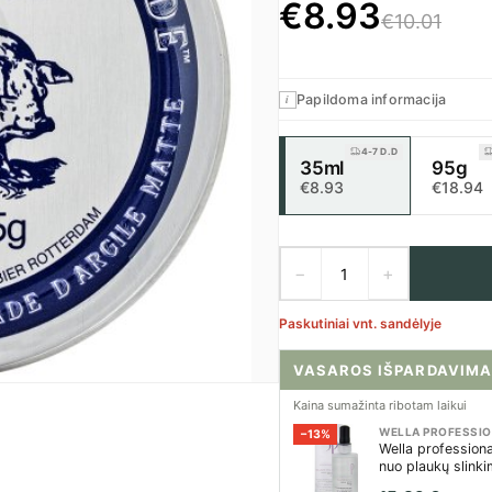
€
8.93
€10.01
Papildoma informacija
i
4-7 D.D
35ml
95g
€8.93
€18.94
−
+
Paskutiniai vnt. sandėlyje
VASAROS IŠPARDAVIMA
Kaina sumažinta ribotam laikui
WELLA PROFESSI
−13%
Wella profession
nuo plaukų slink