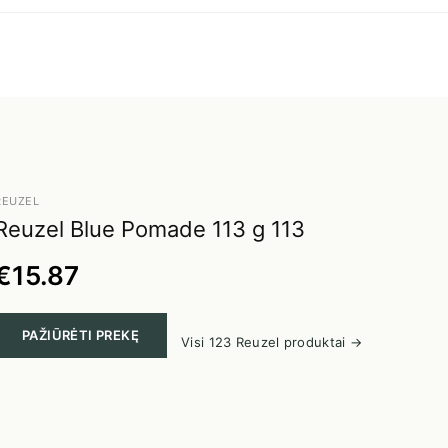
Užsisakyk mūsų
naujienlaiškį ir gauk 
eurų nuolaidą pirma
užsakymui nuo 29 eur
Taip, norėčiau gauti
naujienlaiškį apie jūsų
REUZEL
produktus, paslaugas bei
Reuzel Blue Pomade 113 g 113
pasiūlymus, kurie man galė
būti aktualūs.
€15.87
Jūsų pateikti duomenys bus tvarkomi
remiantis ES Bendruoju duomenų
apsaugos reglamentu BDAR 2016/679
(angl. GDPR). Užsiprenumeruodami
naujienlaiškį, jūs sutinkate gauti
PAŽIŪRĖTI PREKĘ
reklaminius bei su užsakymu susijusius
Visi 123 Reuzel produktai →
el. laiškus.
GAUTI NUOLAIDĄ